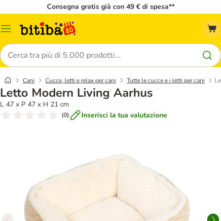
Consegna gratis già con 49 € di spesa**
Overview
catalogo
Cerca
Cani
Cucce, letti e relax per cani
Tutte le cucce e i letti per cani
Le
Letto Modern Living Aarhus
L 47 x P 47 x H 21 cm
Inserisci la tua valutazione
(
0
)