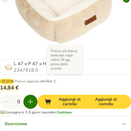
Prezzo più basso
praticato negli
ultimi 30 gg,
L 47 x P 47 x H 21 cm
prima dello
sconto.
2347918.0
-25.01%
Prezzo regolare
19,79 €
14,84 €
Aggiungi al
Aggiungi al
carrello
carrello
Consegna in 3-5 giorni lavorativi
Continua
Descrizione