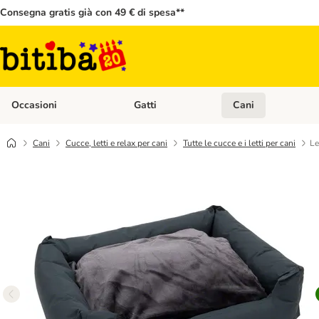
Consegna gratis già con 49 € di spesa**
Occasioni
Gatti
Cani
Apri Menù Categoria: Occasioni
Apri Menù Categoria: 
Cani
Cucce, letti e relax per cani
Tutte le cucce e i letti per cani
Le