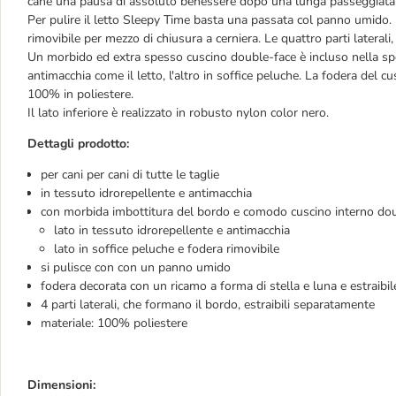
cane una pausa di assoluto benessere dopo una lunga passeggiata
Per pulire il letto Sleepy Time basta una passata col panno umido. 
rimovibile per mezzo di chiusura a cerniera. Le quattro parti lateral
Un morbido ed extra spesso cuscino double-face è incluso nella sped
antimacchia come il letto, l'altro in soffice peluche. La fodera del cu
100% in poliestere.
Il lato inferiore è realizzato in robusto nylon color nero.
Dettagli prodotto:
per cani per cani di tutte le taglie
in tessuto idrorepellente e antimacchia
con morbida imbottitura del bordo e comodo cuscino interno dou
lato in tessuto idrorepellente e antimacchia
lato in soffice peluche e fodera rimovibile
si pulisce con con un panno umido
fodera decorata con un ricamo a forma di stella e luna e estraibi
4 parti laterali, che formano il bordo, estraibili separatamente
materiale: 100% poliestere
Dimensioni: