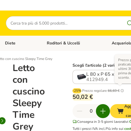
Cerca
Diete
Roditori & Uccelli
Acquariol
Gatti
Apri Menù Categoria: Cani
Apri Menù Categoria: Diete
Apri Menù Cat
tto con cuscino Sleepy Time Grey
Prezzo 
Letto
praticat
Scegli l'articolo (2 varianti)
ultimi 3
prima d
L 80 x P 65 x H 30 c
con
sconto.
412949.4
cuscino
-25%
Prezzo regolare
66,69 €
50,02 €
Sleepy
Agg
Time
ca
Consegna in 3-5 giorni lavorativi
Grey
Tutti i prezzi IVA incl.
Più info sui
cost