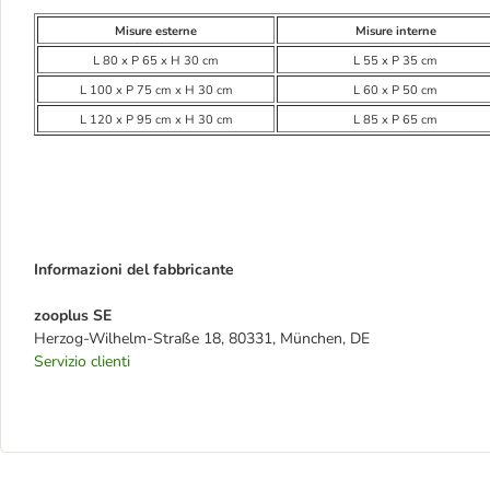
Misure esterne
Misure interne
L 80 x P 65 x H 30 cm
L 55 x P 35 cm
L 100 x P 75 cm x H 30 cm
L 60 x P 50 cm
L 120 x P 95 cm x H 30 cm
L 85 x P 65 cm
Informazioni del fabbricante
zooplus SE
Herzog-Wilhelm-Straße 18, 80331, München, DE
Servizio clienti