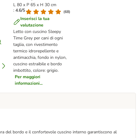
L 80 x P 65 x H 30 cm
: 4.6/5
(
68
)
Inserisci la tua
valutazione
Letto con cuscino Sleepy
Time Grey per cani di ogni
taglia, con rivestimento
termico idrorepellente e
antimacchia, fondo in nylon,
cuscino estraibile e bordo
imbottito, colore: grigio.
Per maggiori
informazioni...
ra del bordo e il confortevole cuscino interno garantiscono al