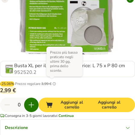
Prezzo più basso
praticato negli
ultimi 30 gg,
Busta XL per il lavaggio in lavatrice: L 75 x P 80 cm
prima dello
sconto.
952520.2
-25.06%
Prezzo regolare
3,99 €
2,99 €
Aggiungi al
Aggiungi al
carrello
carrello
Consegna in 3-5 giorni lavorativi
Continua
Descrizione