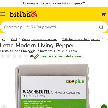
Consegna gratis già con 49 € di spesa**
Overview
catalogo
Cerca
Cani
Cucce, letti e relax per cani
Tutte le cucce e i letti per cani
Le
Letto Modern Living Pepper
Busta XL per il lavaggio in lavatrice: L 75 x P 80 cm
Inserisci la tua valutazione
(
0
)