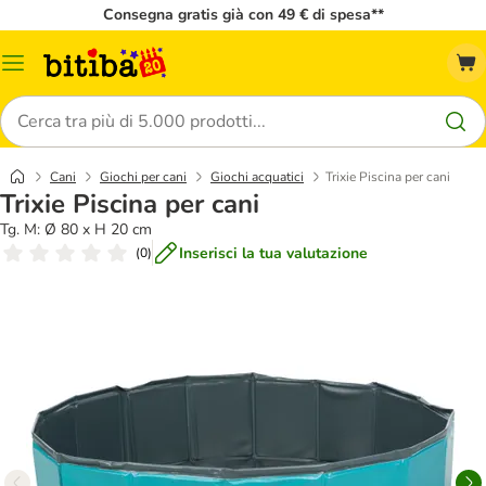
Consegna gratis già con 49 € di spesa**
Overview
catalogo
Cerca
Cani
Giochi per cani
Giochi acquatici
Trixie Piscina per cani
Trixie Piscina per cani
Tg. M: Ø 80 x H 20 cm
Inserisci la tua valutazione
(
0
)