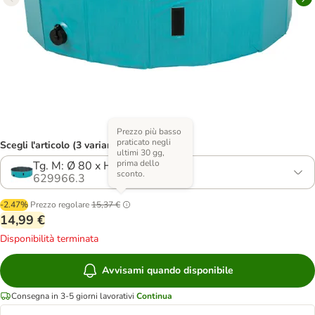
Prezzo più basso
praticato negli
Scegli l'articolo (3 varianti)
ultimi 30 gg,
prima dello
Tg. M: Ø 80 x H 20 cm
sconto.
629966.3
-2.47%
Prezzo regolare
15,37 €
14,99 €
Disponibilità terminata
Avvisami quando disponibile
Consegna in 3-5 giorni lavorativi
Continua