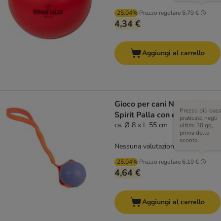
-25.04%
Prezzo regolare
5,79 €
4,34 €
Aggiungi al carrello
Gioco per cani Nomad Tales
Prezzo più bas
Spirit Palla con elastico
praticato negli
ca. Ø 8 x L 55 cm
ultimi 30 gg,
prima dello
sconto.
Nessuna valutazione
-25.04%
Prezzo regolare
6,19 €
4,64 €
Aggiungi al carrello