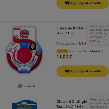
Aggiungi al carrello
Prezzo più ba
Freesbie KONG Flyer
praticato negli
Ø ca. 23 cm
ultimi 30 gg,
prima dello
sconto.
Valutazione: 4.3/5
(
61
)
-22.88%
Prezzo regolare
14,29 €
11,02 €
Aggiungi al carrello
3 varianti
Prezzo più ba
Chuckit! Zipflight
praticato negli
Taglia M: Ø 21,6 cm
ultimi 30 gg,