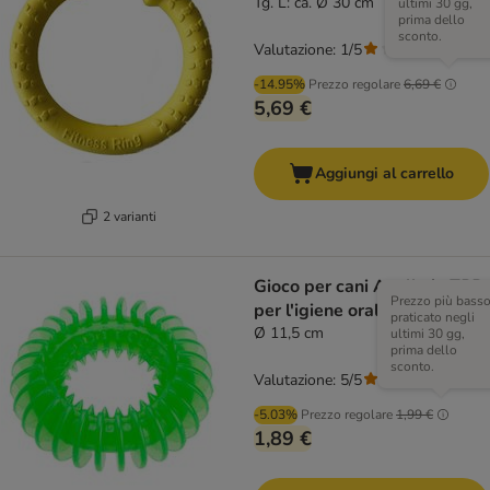
Tg. L: ca. Ø 30 cm
ultimi 30 gg,
prima dello
sconto.
Valutazione: 1/5
(
1
)
-14.95%
Prezzo regolare
6,69 €
5,69 €
Aggiungi al carrello
2 varianti
Gioco per cani Anello in TPR
Prezzo più bass
per l'igiene orale
praticato negli
Ø 11,5 cm
ultimi 30 gg,
prima dello
sconto.
Valutazione: 5/5
(
2
)
-5.03%
Prezzo regolare
1,99 €
1,89 €