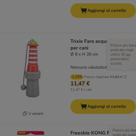
Aggiungi al carrello
Trixie Faro acquatico gioco
Prezzo più bas
per cani
praticato negli
Ø 8 x H 26 cm
ultimi 30 gg,
prima dello
sconto.
Nessuna valutazione
-1.29%
Prezzo regolare
11,62 €
11,47 €
11,47 € / cad.
Aggiungi al carrello
2 varianti
Prezzo più ba
Freesbie KONG Flyer
praticato negli