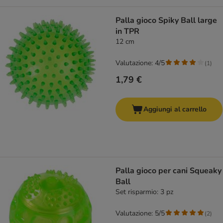
Palla gioco Spiky Ball large
in TPR
12 cm
Valutazione: 4/5
(
1
)
1,79 €
Aggiungi al carrello
Palla gioco per cani Squeaky
Ball
Set risparmio: 3 pz
Valutazione: 5/5
(
2
)