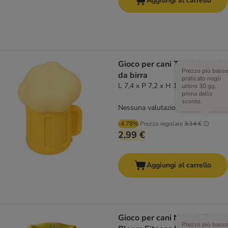
Aggiungi al carrello
Gioco per cani TIAKI boccale
Prezzo più bass
da birra
praticato negli
L 7,4 x P 7,2 x H 10,5 cm
ultimi 30 gg,
prima dello
sconto.
Nessuna valutazione
-4.78%
Prezzo regolare
3,14 €
2,99 €
Aggiungi al carrello
Gioco per cani Nomad Tales
Prezzo più bass