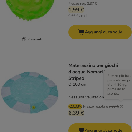
Prezzo reg.
2,37 €
1,99 €
0,66 € / cad.
Aggiungi al carrello
2 varianti
Materassino per giochi
d'acqua Nomad Tales Bloom
Prezzo più bas
Striped
praticato negli
Ø 100 cm
ultimi 30 gg,
prima dello
sconto.
Nessuna valutazione
-20.03%
Prezzo regolare
7,99 €
6,39 €
Aggiungi al carrello