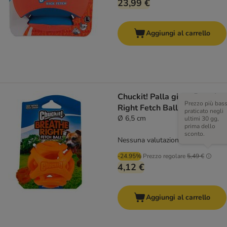
23,99 €
Aggiungi al carrello
Chuckit! Palla gioco Breathe
Prezzo più bas
Right Fetch Ball - M
praticato negli
Ø 6,5 cm
ultimi 30 gg,
prima dello
sconto.
Nessuna valutazione
-24.95%
Prezzo regolare
5,49 €
4,12 €
Aggiungi al carrello