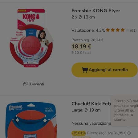
Freesbie KONG Flyer
2 x Ø 18 cm
Valutazione: 4.3/5
(
61
)
Prezzo reg.
20,24 €
18,19 €
9,10 € / cad.
Aggiungi al carrello
3 varianti
Prezzo più ba
Chuckit! Kick Fetch
praticato negli
Large: Ø 19 cm
ultimi 30 gg,
prima dello
sconto.
Nessuna valutazione
-25.01%
Prezzo regolare
31,99 €