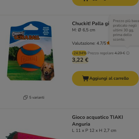
Prezzo più bas
Chuckit! Palla gioco Ultra
praticato negli
M: Ø 6,5 cm
ultimi 30 gg,
prima dello
sconto.
Valutazione: 4.7/5
(
66
)
-24.94%
Prezzo regolare
4,29 €
3,22 €
Aggiungi al carrello
5 varianti
Gioco acquatico TIAKI
Anguria
L 11 x P 12 x H 2,7 cm