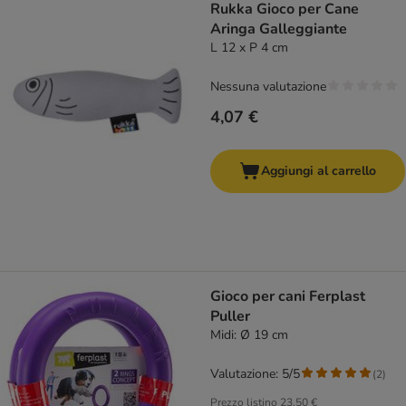
Rukka Gioco per Cane
Aringa Galleggiante
L 12 x P 4 cm
Nessuna valutazione
4,07 €
Aggiungi al carrello
Gioco per cani Ferplast
Puller
Midi: Ø 19 cm
Valutazione: 5/5
(
2
)
Prezzo listino
23,50 €