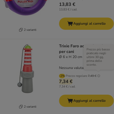
13,83 €
13,83 € / cad.
Aggiungi al carrello
2 varianti
Trixie Faro acquatico gioco
Prezzo più basso
per cani
praticato negli
Ø 6 x H 20 cm
ultimi 30 gg,
prima dello
sconto.
Nessuna valutazione
-2%
Prezzo regolare
7,49 €
7,34 €
7,34 € / cad.
Aggiungi al carrello
2 varianti