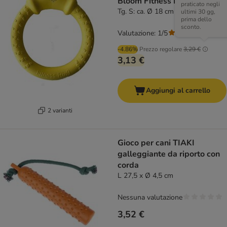
Bloom Fitness Ring
praticato negli
Tg. S: ca. Ø 18 cm
ultimi 30 gg,
prima dello
sconto.
Valutazione: 1/5
(
1
)
-4.86%
Prezzo regolare
3,29 €
3,13 €
Aggiungi al carrello
2 varianti
Gioco per cani TIAKI
galleggiante da riporto con
corda
L 27,5 x Ø 4,5 cm
Nessuna valutazione
3,52 €