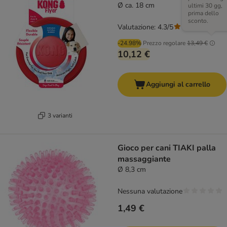
Ø ca. 18 cm
ultimi 30 gg,
prima dello
sconto.
Valutazione: 4.3/5
(
61
)
-24.98%
Prezzo regolare
13,49 €
10,12 €
Aggiungi al carrello
3 varianti
Gioco per cani TIAKI palla
massaggiante
Ø 8,3 cm
Nessuna valutazione
1,49 €