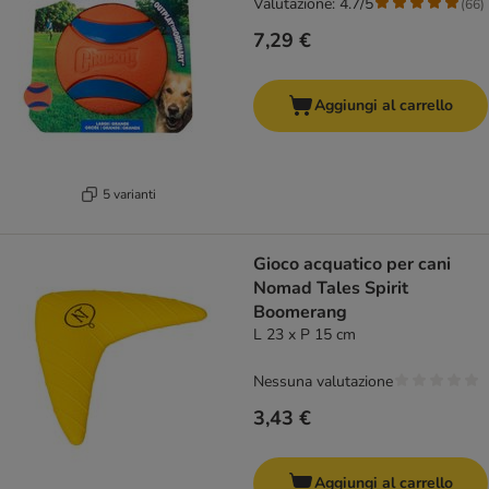
Valutazione: 4.7/5
(
66
)
7,29 €
Aggiungi al carrello
5 varianti
Gioco acquatico per cani
Nomad Tales Spirit
Boomerang
L 23 x P 15 cm
Nessuna valutazione
3,43 €
Aggiungi al carrello