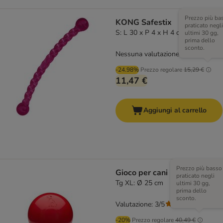
Prezzo più ba
KONG Safestix
praticato negli
S: L 30 x P 4 x H 4 cm
ultimi 30 gg,
prima dello
sconto.
Nessuna valutazione
-24.98%
Prezzo regolare
15,29 €
11,47 €
Aggiungi al carrello
Prezzo più basso
Gioco per cani Boomer Ball
praticato negli
Tg XL: Ø 25 cm
ultimi 30 gg,
prima dello
sconto.
Valutazione: 3/5
(
2
)
-20%
Prezzo regolare
40,49 €