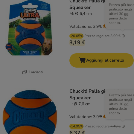
Chuckit! Palla gioco Ultra
Prezzo più bas
Squeaker
praticato negli
M: Ø 6,4 cm
ultimi 30 gg,
prima dello
sconto.
Valutazione: 3.9/5
(
10
)
-20.05%
Prezzo regolare
3,99 €
3,19 €
Aggiungi al carrello
2 varianti
Chuckit! Palla gioco Ultra
Prezzo più bas
Squeaker
praticato negli
L: Ø 7,6 cm
ultimi 30 gg,
prima dello
sconto.
Valutazione: 3.9/5
(
10
)
-14.95%
Prezzo regolare
7,49 €
6,37 €