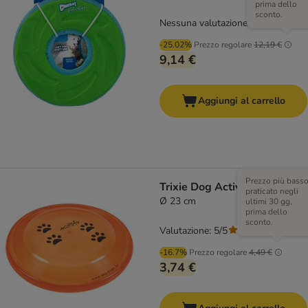
prima dello
sconto.
Nessuna valutazione
-25.02%
Prezzo regolare
12,19 €
9,14 €
Aggiungi al carrello
Prezzo più bass
Trixie Dog Activity Disc
praticato negli
Ø 23 cm
ultimi 30 gg,
prima dello
sconto.
Valutazione: 5/5
(
2
)
-16.7%
Prezzo regolare
4,49 €
3,74 €