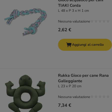
Gioco acquatico per cani
TIAKI Corda
L 48 x P 3 x H 1 cm
Nessuna valutazione
2,62 €
Aggiungi al carrello
Rukka Gioco per cane Rana
Galleggiante
L 23 x P 20 cm
Nessuna valutazione
7,34 €