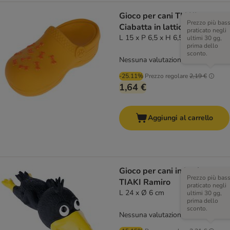
Gioco per cani TIAKI
Prezzo più bas
Ciabatta in lattice
praticato negli
L 15 x P 6,5 x H 6,5 cm
ultimi 30 gg,
prima dello
sconto.
Nessuna valutazione
-25.11%
Prezzo regolare
2,19 €
1,64 €
Aggiungi al carrello
Gioco per cani in lattice
Prezzo più bas
TIAKI Ramiro
praticato negli
L 24 x Ø 6 cm
ultimi 30 gg,
prima dello
sconto.
Nessuna valutazione