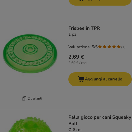
Frisbee in TPR
1 pz
Valutazione: 5/5
(
1
)
2,69 €
2,69 € / cad.
Aggiungi al carrello
2 varianti
Palla gioco per cani Squeaky
Ball
Ø 6 cm