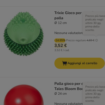
Trixie Gioco per cane Pesce
Prezzo più bas
palla
praticato negli
Ø 12 cm
ultimi 30 gg,
prima dello
sconto.
Nessuna valutazione
-24.95%
Prezzo regolare
4,69 €
3,52 €
3,52 € / cad.
Aggiungi al carrello
Palla gioco per cani Nomad
Prezzo più bas
Tales Bloom Boomer
praticato negli
Ø 24 cm
ultimi 30 gg,
prima dello
sconto.
Nessuna valutazione