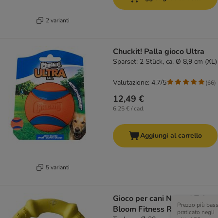
2 varianti
Chuckit! Palla gioco Ultra
Sparset: 2 Stück, ca. Ø 8,9 cm (XL)
Valutazione: 4.7/5
(
66
)
12,49 €
6,25 € / cad.
Aggiungi al carrello
5 varianti
Gioco per cani Nomad Tales
Prezzo più bas
Bloom Fitness Ring
praticato negli