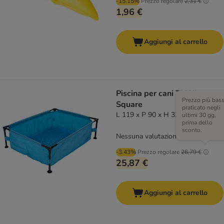
-15.15%
Prezzo regolare
2,31 €
1,96 €
Aggiungi al carrello
Piscina per cani TIAKI
Prezzo più bas
Square
praticato negli
L 119 x P 90 x H 33 cm
ultimi 30 gg,
prima dello
sconto.
Nessuna valutazione
-3.43%
Prezzo regolare
26,79 €
25,87 €
Aggiungi al carrello