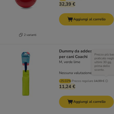
32,39 €
Aggiungi al carrello
2 varianti
Dummy da addestramento
Prezzo più ba
per cani Coachi
praticato negli
M, verde lime
ultimi 30 gg,
prima dello
sconto.
Nessuna valutazione
-25.02%
Prezzo regolare
14,99 €
11,24 €
Aggiungi al carrello