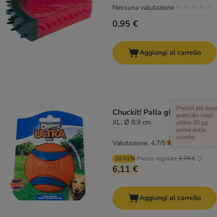
Nessuna valutazione
0,95 €
Aggiungi al carrello
Prezzo più bas
Chuckit! Palla gioco Ultra
praticato negli
XL: Ø 8,9 cm
ultimi 30 gg,
prima dello
sconto.
Valutazione: 4.7/5
(
66
)
-10.01%
Prezzo regolare
6,79 €
6,11 €
Aggiungi al carrello