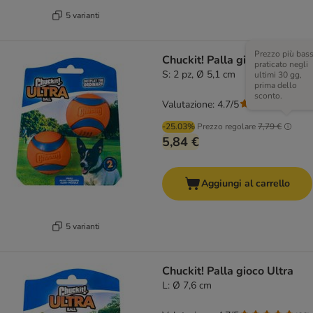
5 varianti
Prezzo più bas
Chuckit! Palla gioco Ultra
praticato negli
S: 2 pz, Ø 5,1 cm
ultimi 30 gg,
prima dello
sconto.
Valutazione: 4.7/5
(
66
)
-25.03%
Prezzo regolare
7,79 €
5,84 €
Aggiungi al carrello
5 varianti
Chuckit! Palla gioco Ultra
L: Ø 7,6 cm