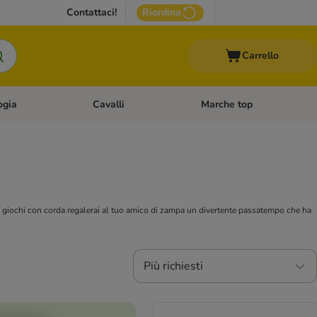
Contattaci!
Riordina
Carrello
ogia
Cavalli
Marche top
egoria: Roditori & Uccelli
Apri Menù Categoria: Acquariologia
Apri Menù Categoria: Cavalli
 i giochi con corda regalerai al tuo amico di zampa un divertente passatempo che ha
Più richiesti