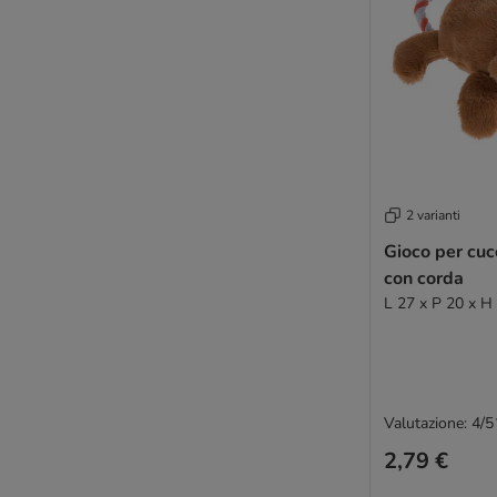
2 varianti
Gioco per cuc
con corda
L 27 x P 20 x H
Valutazione: 4/5
2,79 €