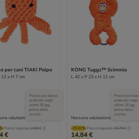
o per cani TIAKI Polpo
KONG Tuggz™ Scimmia
Ø 12 x H 7 cm
L 42 x P 23 x H 11 cm
Prezzo più basso
Prezzo più bas
praticato negli
praticato negli
ultimi 30 gg,
ultimi 30 gg,
prima dello
prima dello
sconto.
sconto.
una valutazione
Nessuna valutazione
1%
Prezzo regolare
2,59 €
-25.01%
Prezzo regolare
19,79 €
4 €
14,84 €