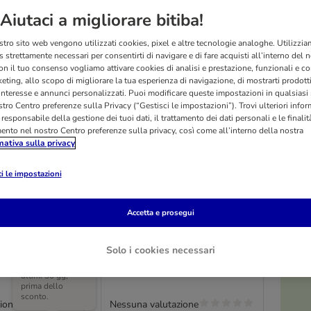
Aiutaci a migliorare bitiba!
stro sito web vengono utilizzati cookies, pixel e altre tecnologie analoghe. Utilizzi
 strettamente necessari per consentirti di navigare e di fare acquisti all’interno del 
on il tuo consenso vogliamo attivare cookies di analisi e prestazione, funzionali e con
eting, allo scopo di migliorare la tua esperienza di navigazione, di mostrarti prodotti
 interesse e annunci personalizzati. Puoi modificare queste impostazioni in qualsia
tro Centro preferenze sulla Privacy (“Gestisci le impostazioni”). Trovi ulteriori info
l responsabile della gestione dei tuoi dati, il trattamento dei dati personali e le finalità
mento nel nostro Centro preferenze sulla privacy, così come all’interno della nostra
mativa sulla privacy
O
i le impostazioni
i TIAKI Rope
Gioco per cani Limoen Osso
ca. Ø 6 x L 18 cm
Accetta e prosegui
cm
Solo i cookies necessari
Prezzo più basso
praticato negli
ultimi 30 gg,
prima dello
sconto.
ione
Nessuna valutazione