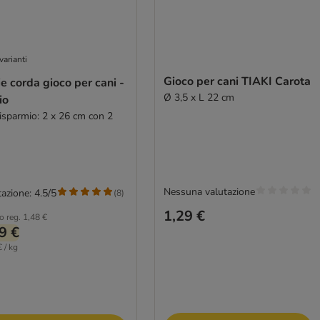
varianti
Gioco per cani TIAKI Carota
ie corda gioco per cani -
Ø 3,5 x L 22 cm
io
risparmio: 2 x 26 cm con 2
Nessuna valutazione
azione: 4.5/5
(
8
)
1,29 €
o reg.
1,48 €
9 €
 / kg