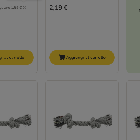
2,19 €
golare
1,59 €
i al carrello
Aggiungi al carrello