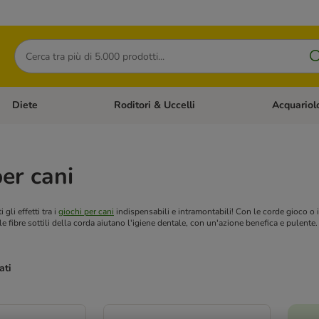
Cerca
Diete
Roditori & Uccelli
Acquariol
Gatti
Apri Menù Categoria: Cani
Apri Menù Categoria: Diete
Apri Menù Cat
er cani
 gli effetti tra i
giochi per cani
indispensabili e intramontabili! Con le corde gioco o
e fibre sottili della corda aiutano l'igiene dentale, con un'azione benefica e pulente.
ati