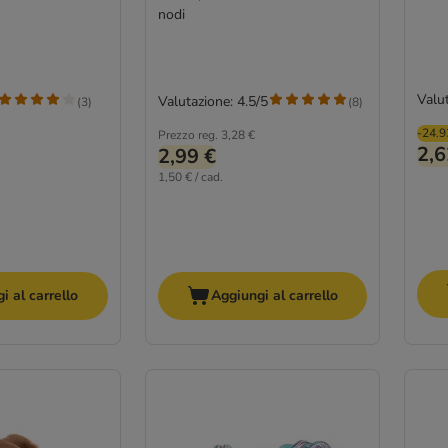
nodi
Valut
Valutazione: 4.5/5
(
3
)
(
8
)
-24.
Prezzo reg.
3,28 €
2,6
2,99 €
1,50 € / cad.
i al carrello
Aggiungi al carrello