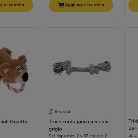
i al carrello
Aggiungi al carrello
5 varianti
Trix
cioli Orsetto
Trixie corda gioco per cani -
per 
grigio
60 c
Set risparmio: 2 x 37 cm con 2