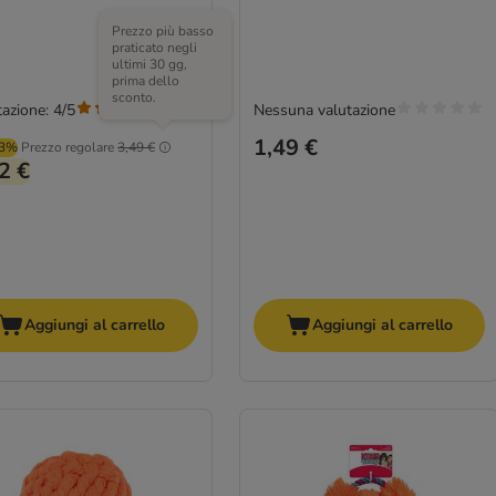
Prezzo più basso
praticato negli
ultimi 30 gg,
prima dello
sconto.
azione: 4/5
Nessuna valutazione
(
4
)
1,49 €
93%
Prezzo regolare
3,49 €
2 €
Aggiungi al carrello
Aggiungi al carrello