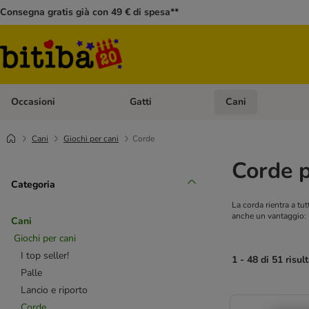
Consegna gratis già con 49 € di spesa**
Occasioni
Gatti
Cani
Apri Menù Categoria: Occasioni
Apri Menù Categoria: 
Cani
Giochi per cani
Corde
Corde p
Categoria
La corda rientra a tutti
anche un vantaggio: l
Cani
Giochi per cani
I top seller!
1 - 48 di 51 risult
Palle
Lancio e riporto
Corde