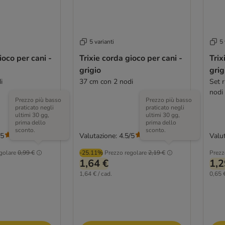
5 varianti
5 
ioco per cani -
Trixie corda gioco per cani -
Trix
grigio
grig
i
37 cm con 2 nodi
Set 
nodi
Prezzo più basso
Prezzo più basso
praticato negli
praticato negli
ultimi 30 gg,
ultimi 30 gg,
prima dello
prima dello
sconto.
sconto.
/5
Valutazione: 4.5/5
Valut
(
8
)
(
8
)
golare
0,99 €
-25.11%
Prezzo regolare
2,19 €
Prezz
1,64 €
1,2
1,64 € / cad.
0,65 €