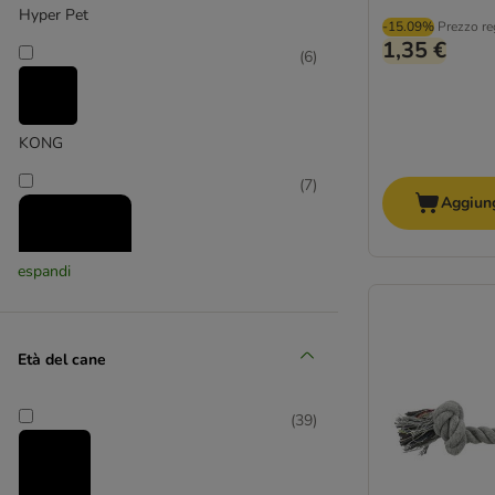
Hyper Pet
Giochi Trixie
-15.09%
Prezzo re
1,35 €
(
6
)
KONG
(
7
)
Aggiung
espandi
Modern Living
Età del cane
(
6
)
(
39
)