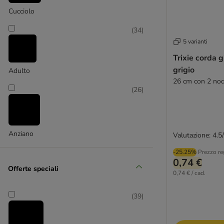
Nomad Tales
Cucciolo
(
12
)
(
34
)
5 varianti
Trixie corda g
TIAKI
grigio
Adulto
26 cm con 2 nod
(
26
)
Anziano
Valutazione: 4.5
-25.25%
Prezzo re
0,74 €
Offerte speciali
0,74 € / cad.
(
39
)