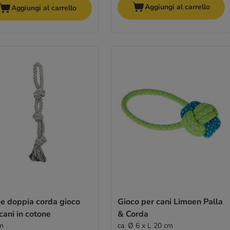
Aggiungi al carrello
Aggiungi al carrello
ie doppia corda gioco
Gioco per cani Limoen Palla
cani in cotone
& Corda
m
ca. Ø 6 x L 20 cm