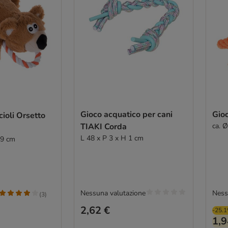
Gioco acquatico per cani
Gioc
cioli Orsetto
TIAKI Corda
ca. 
L 48 x P 3 x H 1 cm
 9 cm
Nessuna valutazione
Ness
(
3
)
2,62 €
-25.
1,9