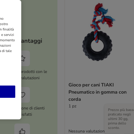
amo
nostro
 finalità
 e servizi
I tuoi vantaggi
si momento
rmazioni
 di tale
ltre 8.000 prodotti con le
migliori valutazioni
Gioco per cani TIAKI
Pneumatico in gomma con
corda
1 pz
Più di 1 milione di clienti
Prezzo più bass
soddisfatti
praticato negli
ultimi 30 gg,
prima dello
sconto.
Nessuna valutazione