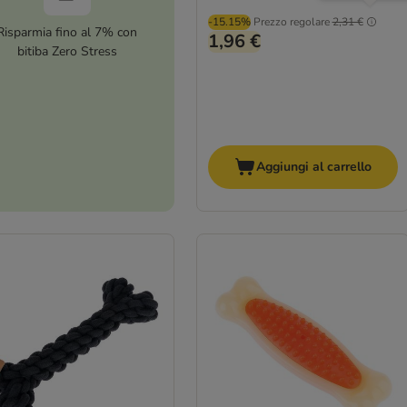
-15.15%
Prezzo regolare
2,31 €
Risparmia fino al 7% con
1,96 €
bitiba Zero Stress
Aggiungi al carrello