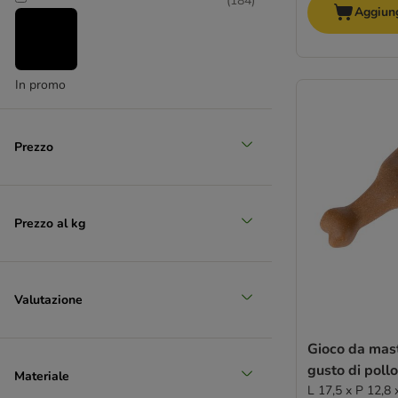
(
184
)
Aggiung
In promo
Prezzo
Prezzo al kg
Valutazione
Gioco da masti
gusto di pollo
Materiale
L 17,5 x P 12,8 