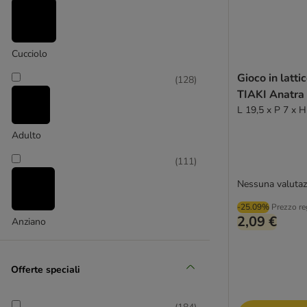
Chuckit!
(
3
)
Cucciolo
Gioco in latti
(
128
)
ferplast
TIAKI Anatra 
L 19,5 x P 7 x H
Adulto
(
111
)
Nessuna valutaz
-25.09%
Prezzo re
2,09 €
Anziano
Offerte speciali