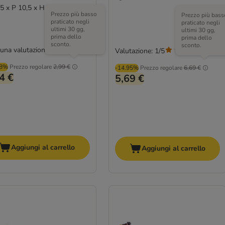
,5 x P 10,5 x H 6 cm
Prezzo più basso
Prezzo più bass
praticato negli
praticato negli
ultimi 30 gg,
ultimi 30 gg,
prima dello
prima dello
sconto.
sconto.
una valutazione
Valutazione: 1/5
(
1
)
08%
Prezzo regolare
2,99 €
-14.95%
Prezzo regolare
6,69 €
4 €
5,69 €
Aggiungi al carrello
Aggiungi al carrello