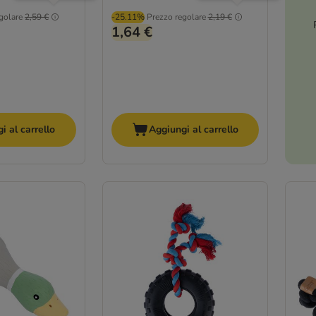
golare
2,59 €
-25.11%
Prezzo regolare
2,19 €
1,64 €
i al carrello
Aggiungi al carrello