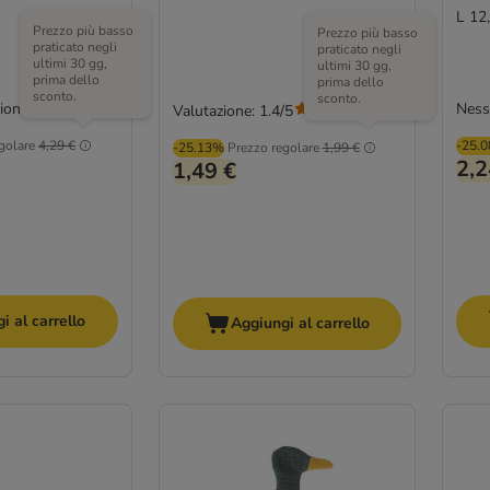
L 12
Prezzo più basso
Prezzo più basso
praticato negli
praticato negli
ultimi 30 gg,
ultimi 30 gg,
prima dello
prima dello
sconto.
sconto.
ione
Ness
Valutazione: 1.4/5
(
5
)
golare
4,29 €
-25.
-25.13%
Prezzo regolare
1,99 €
2,2
1,49 €
i al carrello
Aggiungi al carrello