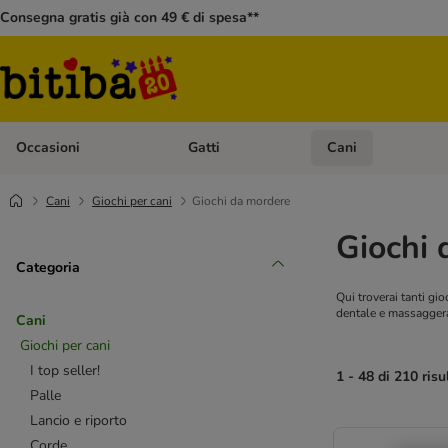
Consegna gratis già con 49 € di spesa**
Occasioni
Gatti
Cani
Apri Menù Categoria: Occasioni
Apri Menù Categoria: 
Cani
Giochi per cani
Giochi da mordere
Giochi 
Categoria
Qui troverai tanti gi
dentale e massaggera
Cani
Giochi per cani
I top seller!
1 - 48 di 210 risu
Palle
Lancio e riporto
Corde