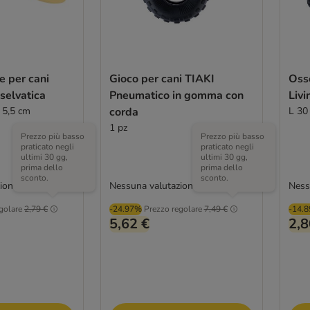
ce per cani
Gioco per cani TIAKI
Oss
selvatica
Pneumatico in gomma con
Liv
 5,5 cm
corda
L 30
1 pz
Prezzo più basso
Prezzo più basso
praticato negli
praticato negli
ultimi 30 gg,
ultimi 30 gg,
prima dello
prima dello
sconto.
sconto.
ione
Nessuna valutazione
Ness
golare
2,79 €
-24.97%
Prezzo regolare
7,49 €
-14.
5,62 €
2,8