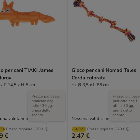
co per cani TIAKI James
Gioco per cani Nomad Tales
duroy
Corda colorata
 x P 14,5 x H 5 cm
ca. Ø 3,5 x L 86 cm
Prezzo più basso
Prezzo più bass
praticato negli
praticato negli
ultimi 30 gg,
ultimi 30 gg,
prima dello
prima dello
sconto.
sconto.
una valutazione
Nessuna valutazione
09%
Prezzo regolare
2,79 €
-24.92%
Prezzo regolare
3,29 €
9 €
2,47 €