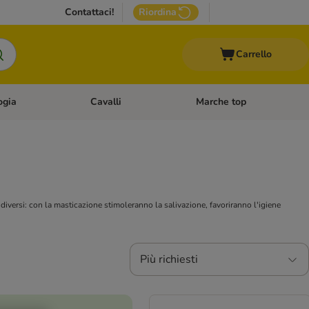
Contattaci!
Riordina
Carrello
ogia
Cavalli
Marche top
egoria: Roditori & Uccelli
Apri Menù Categoria: Acquariologia
Apri Menù Categoria: Cavalli
diversi: con la masticazione stimoleranno la salivazione, favoriranno l'igiene
Più richiesti