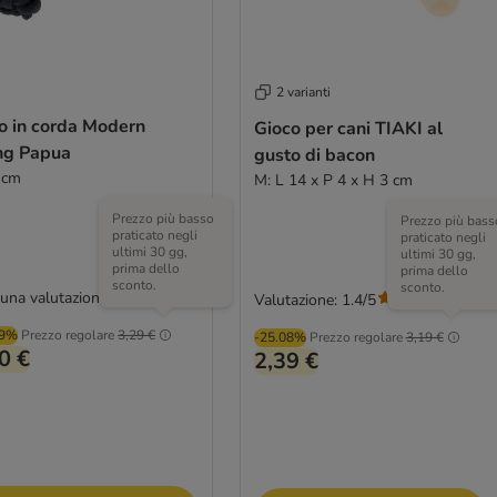
2 varianti
o in corda Modern
Gioco per cani TIAKI al
ing Papua
gusto di bacon
 cm
M: L 14 x P 4 x H 3 cm
Prezzo più basso
Prezzo più bass
praticato negli
praticato negli
ultimi 30 gg,
ultimi 30 gg,
prima dello
prima dello
sconto.
sconto.
una valutazione
Valutazione: 1.4/5
(
5
)
89%
Prezzo regolare
3,29 €
-25.08%
Prezzo regolare
3,19 €
0 €
2,39 €