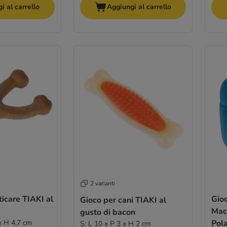
i al carrello
Aggiungi al carrello
2 varianti
care TIAKI al
Gioc
Gioco per cani TIAKI al
Mac
gusto di bacon
x H 4,7 cm
Pola
S: L 10 x P 3 x H 2 cm