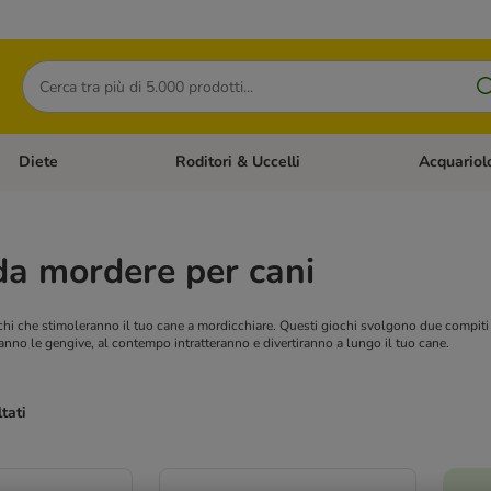
Cerca
Diete
Roditori & Uccelli
Acquariol
Gatti
Apri Menù Categoria: Cani
Apri Menù Categoria: Diete
Apri Menù Cat
da mordere per cani
ochi che stimoleranno il tuo cane a mordicchiare. Questi giochi svolgono due compiti 
nno le gengive, al contempo intratteranno e divertiranno a lungo il tuo cane.
ltati