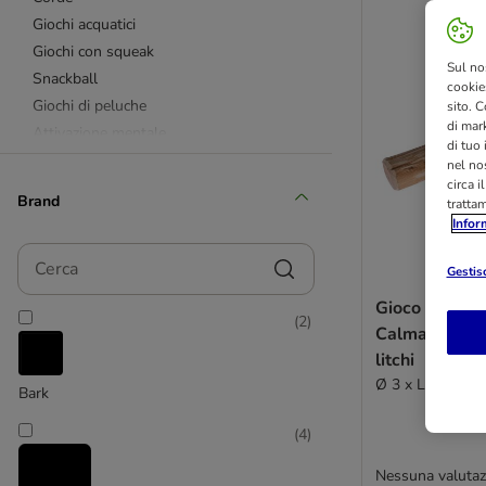
Giochi acquatici
Giochi con squeak
Sul no
Snackball
cookies
Giochi di peluche
sito. C
di mark
Attivazione mentale
di tuo
Giochi robusti
nel nos
circa i
Agility
Brand
tratta
Fischietti
Infor
Giochi da mordere
Cerca
Giochi in gomma
Gestisc
Giochi in nylon
Gioco per ca
(
2
)
Giochi in peluche o tessuto
Calma Bastone
Giochi in plastica
litchi
Giochi per cani grandi
Ø 3 x L 20 cm
Bark
Giochi Chuckit!
Giochi KONG
(
4
)
Giochi Modern Living
Nessuna valutaz
Giochi Nomad Tales