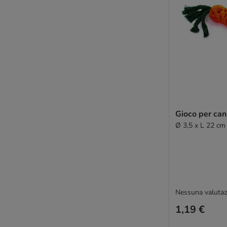
Gioco per can
Ø 3,5 x L 22 cm
Nessuna valutaz
1,19 €