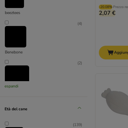
Giochi Trixie
-20.08%
Prezzo re
2,07 €
beeztees
(
4
)
Benebone
Aggiung
(
2
)
espandi
Boomerball
(
1
)
Età del cane
(
139
)