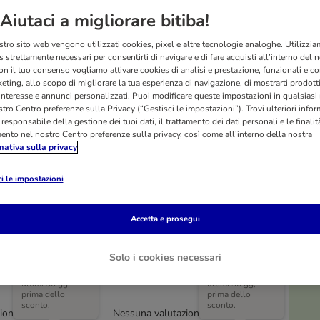
Aiutaci a migliorare bitiba!
stro sito web vengono utilizzati cookies, pixel e altre tecnologie analoghe. Utilizzi
 strettamente necessari per consentirti di navigare e di fare acquisti all’interno del 
on il tuo consenso vogliamo attivare cookies di analisi e prestazione, funzionali e con
eting, allo scopo di migliorare la tua esperienza di navigazione, di mostrarti prodotti
 interesse e annunci personalizzati. Puoi modificare queste impostazioni in qualsia
tro Centro preferenze sulla Privacy (“Gestisci le impostazioni”). Trovi ulteriori info
l responsabile della gestione dei tuoi dati, il trattamento dei dati personali e le finalità
mento nel nostro Centro preferenze sulla privacy, così come all’interno della nostra
mativa sulla privacy
O
i le impostazioni
ni Nomad Tales
Gioco per cani TIAKI
 di legno di
Ciabatta in lattice
Accetta e prosegui
L 15 x P 6,5 x H 6,5 cm
Solo i cookies necessari
Prezzo più basso
Prezzo più basso
praticato negli
praticato negli
ultimi 30 gg,
ultimi 30 gg,
prima dello
prima dello
sconto.
sconto.
ione
Nessuna valutazione