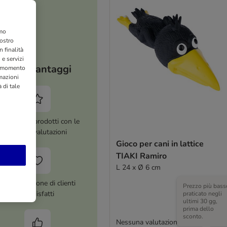
amo
nostro
 finalità
 e servizi
I tuoi vantaggi
si momento
rmazioni
 di tale
ltre 8.000 prodotti con le
migliori valutazioni
Gioco per cani in lattice
TIAKI Ramiro
L 24 x Ø 6 cm
Più di 1 milione di clienti
Prezzo più bass
soddisfatti
praticato negli
ultimi 30 gg,
prima dello
sconto.
Nessuna valutazione