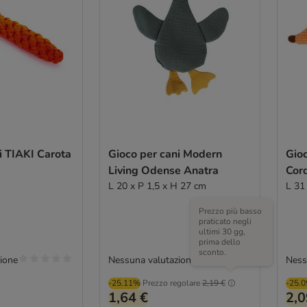
i TIAKI Carota
Gioco per cani Modern
Gio
Living Odense Anatra
Cor
L 20 x P 1,5 x H 27 cm
L 31
Prezzo più basso
praticato negli
ultimi 30 gg,
prima dello
sconto.
ione
Nessuna valutazione
Ness
-25.11%
Prezzo regolare
2,19 €
-25.
1,64 €
2,0