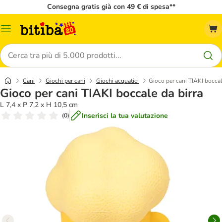
Consegna gratis già con 49 € di spesa**
Overview
catalogo
Cerca
Cani
Giochi per cani
Giochi acquatici
Gioco per cani TIAKI boccal
Gioco per cani TIAKI boccale da birra
L 7,4 x P 7,2 x H 10,5 cm
Inserisci la tua valutazione
(
0
)