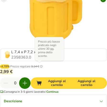
Prezzo più basso
praticato negli
ultimi 30 gg,
L 7,4 x P 7,2 x H 10,5 cm
prima dello
sconto.
2358363.0
-4.78%
Prezzo regolare
3,14 €
2,99 €
Aggiungi al
Aggiungi al
carrello
carrello
Consegna in 3-5 giorni lavorativi
Continua
Descrizione