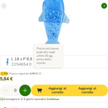
Prezzo più basso
praticato negli
ultimi 30 gg,
L 18 x P 8,9 x H 3,9 cm
prima dello
sconto.
2254654.0
-2.5%
Prezzo regolare
5,99 €
5,84 €
Aggiungi al
Aggiungi al
carrello
carrello
Consegna in 3-5 giorni lavorativi
Continua