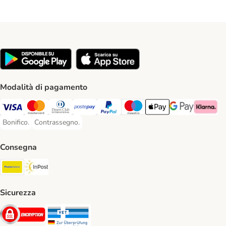
Modalità di pagamento
Visa. Payment Method
Mastercard. Payment Method
Diners Club. Payment Method
Postepay. Payment Method
PayPal. Payment Method
Maestro. Payment Method
Apple pay. Payment Met
Google Pay Paym
Klarna Pa
Bonifico.
Contrassegno.
Bonifico. Payment Method
Contrassegno. Payment Method
Consegna
Poste Italiane. Shipping Method
InPost. Shipping Method
Sicurezza
Security
Security