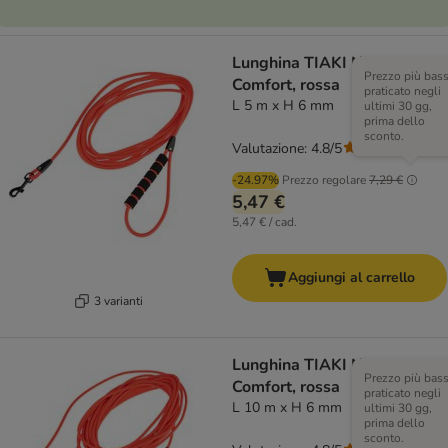
Lunghina TIAKI Neo
Prezzo più bas
Comfort, rossa
praticato negli
L 5 m x H 6 mm
ultimi 30 gg,
prima dello
sconto.
Valutazione: 4.8/5
(
4
)
-24.97%
Prezzo regolare
7,29 €
5,47 €
5,47 € / cad.
Aggiungi al carrello
3 varianti
Lunghina TIAKI Neo
Prezzo più bas
Comfort, rossa
praticato negli
L 10 m x H 6 mm
ultimi 30 gg,
prima dello
sconto.