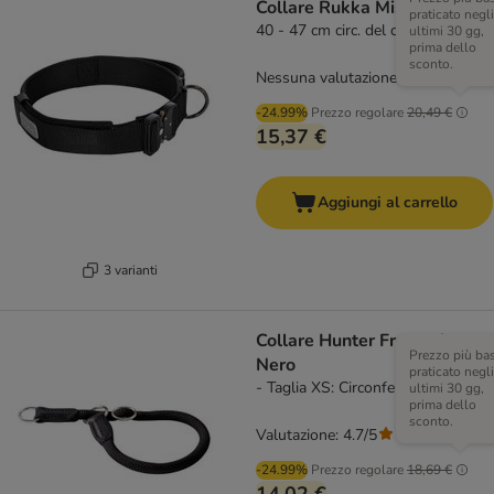
Collare Rukka Mission, nero
praticato negli
40 - 47 cm circ. del collo
ultimi 30 gg,
prima dello
sconto.
Nessuna valutazione
-24.99%
Prezzo regolare
20,49 €
15,37 €
Aggiungi al carrello
3 varianti
Collare Hunter Freestyle
Prezzo più ba
Nero
praticato negli
- Taglia XS: Circonferenza 45 cm
ultimi 30 gg,
prima dello
sconto.
Valutazione: 4.7/5
(
26
)
-24.99%
Prezzo regolare
18,69 €