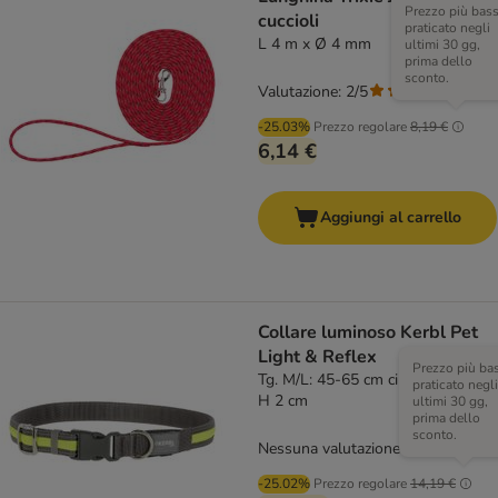
Prezzo più bas
cuccioli
praticato negli
L 4 m x Ø 4 mm
ultimi 30 gg,
prima dello
sconto.
Valutazione: 2/5
(
1
)
-25.03%
Prezzo regolare
8,19 €
6,14 €
Aggiungi al carrello
Collare luminoso Kerbl Pet
Light & Reflex
Prezzo più ba
Tg. M/L: 45-65 cm circonferenza x
praticato negli
H 2 cm
ultimi 30 gg,
prima dello
sconto.
Nessuna valutazione
-25.02%
Prezzo regolare
14,19 €