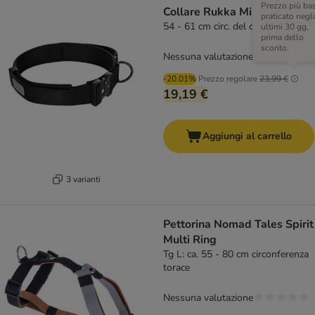
Prezzo più ba
Collare Rukka Mission, nero
praticato negli
54 - 61 cm circ. del collo
ultimi 30 gg,
prima dello
sconto.
Nessuna valutazione
-20.01%
Prezzo regolare
23,99 €
19,19 €
Aggiungi al carrello
3 varianti
Pettorina Nomad Tales Spirit
Multi Ring
Tg L: ca. 55 - 80 cm circonferenza
torace
Nessuna valutazione