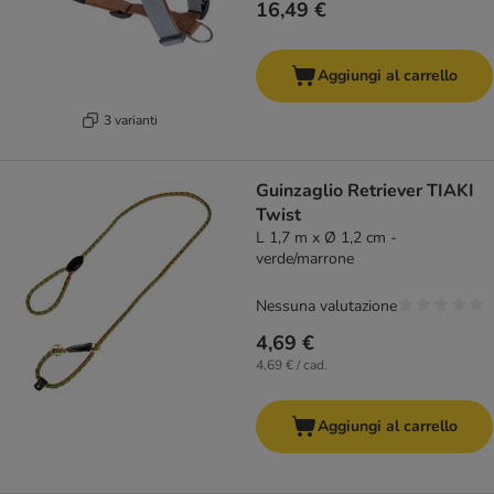
16,49 €
Aggiungi al carrello
3 varianti
Guinzaglio Retriever TIAKI
Twist
L 1,7 m x Ø 1,2 cm -
verde/marrone
Nessuna valutazione
4,69 €
4,69 € / cad.
Aggiungi al carrello