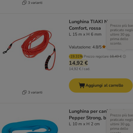
3 varianti
Lunghina TIAKI Neo
Prezzo più ba
Comfort, rossa
praticato negli
L 15 m x H 6 mm
ultimi 30 gg,
prima dello
sconto.
Valutazione: 4.8/5
(
4
)
-19.31%
Prezzo regolare
18,49 €
14,92 €
14,92 € / cad.
Aggiungi al carrello
3 varianti
Lunghina per cani Pawz &
Prezzo più ba
Pepper Strong, blu
praticato negli
L 10 m x H 2 cm
ultimi 30 gg,
prima dello