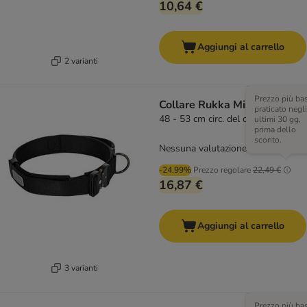
10,64 €
Aggiungi al carrello
2 varianti
Prezzo più ba
Collare Rukka Mission, nero
praticato negli
48 - 53 cm circ. del collo
ultimi 30 gg,
prima dello
sconto.
Nessuna valutazione
-24.99%
Prezzo regolare
22,49 €
16,87 €
Aggiungi al carrello
3 varianti
Prezzo più ba