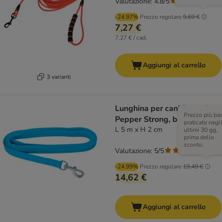
Valutazione: 4.8/5
(
4
)
-24.97%
Prezzo regolare
9,69 €
7,27 €
7,27 € / cad.
Aggiungi al carrello
3 varianti
Lunghina per cani Pawz &
Prezzo più ba
Pepper Strong, blu
praticato negli
L 5 m x H 2 cm
ultimi 30 gg,
prima dello
sconto.
Valutazione: 5/5
(
3
)
-24.99%
Prezzo regolare
19,49 €
14,62 €
Aggiungi al carrello