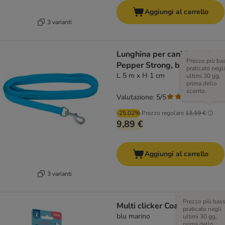
Aggiungi al carrello
3 varianti
Lunghina per cani Pawz &
Prezzo più ba
Pepper Strong, blu
praticato negli
L 5 m x H 1 cm
ultimi 30 gg,
prima dello
sconto.
Valutazione: 5/5
(
3
)
-25.02%
Prezzo regolare
13,19 €
9,89 €
Aggiungi al carrello
3 varianti
Prezzo più bas
Multi clicker Coachi per cane
praticato negli
blu marino
ultimi 30 gg,
prima dello