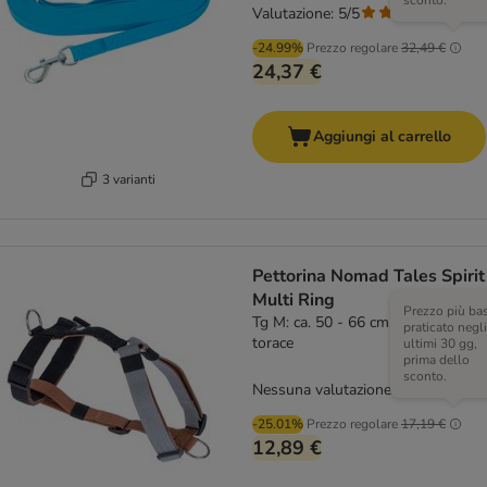
sconto.
Valutazione: 5/5
(
3
)
-24.99%
Prezzo regolare
32,49 €
24,37 €
Aggiungi al carrello
3 varianti
Pettorina Nomad Tales Spirit
Multi Ring
Prezzo più ba
Tg M: ca. 50 - 66 cm circonferenza
praticato negli
torace
ultimi 30 gg,
prima dello
sconto.
Nessuna valutazione
-25.01%
Prezzo regolare
17,19 €
12,89 €