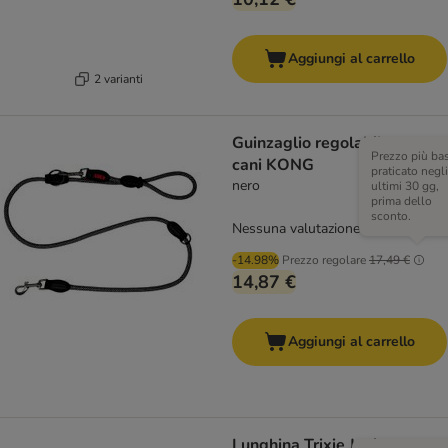
Aggiungi al carrello
2 varianti
Guinzaglio regolabile per
Prezzo più ba
cani KONG
praticato negli
nero
ultimi 30 gg,
prima dello
sconto.
Nessuna valutazione
-14.98%
Prezzo regolare
17,49 €
14,87 €
Aggiungi al carrello
Lunghina Trixie Junior per