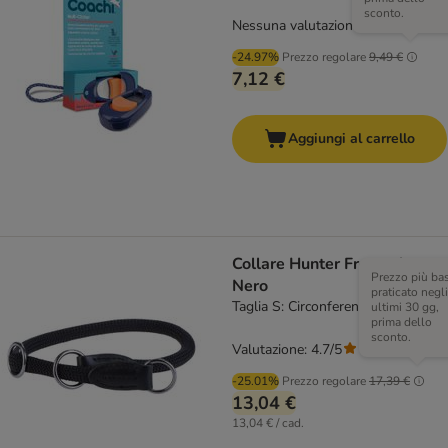
sconto.
Nessuna valutazione
-24.97%
Prezzo regolare
9,49 €
7,12 €
Aggiungi al carrello
Collare Hunter Freestyle
Prezzo più ba
Nero
praticato negli
Taglia S: Circonferenza 50 cm
ultimi 30 gg,
prima dello
sconto.
Valutazione: 4.7/5
(
26
)
-25.01%
Prezzo regolare
17,39 €
13,04 €
13,04 € / cad.