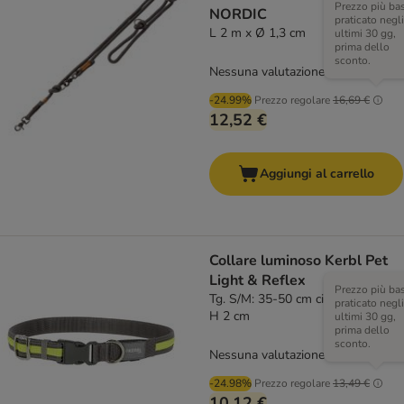
Prezzo più ba
NORDIC
praticato negli
L 2 m x Ø 1,3 cm
ultimi 30 gg,
prima dello
sconto.
Nessuna valutazione
-24.99%
Prezzo regolare
16,69 €
12,52 €
Aggiungi al carrello
Collare luminoso Kerbl Pet
Light & Reflex
Prezzo più ba
Tg. S/M: 35-50 cm circonferenza x
praticato negli
H 2 cm
ultimi 30 gg,
prima dello
sconto.
Nessuna valutazione
-24.98%
Prezzo regolare
13,49 €
10,12 €