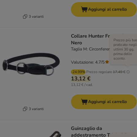
Aggiungi al carrello
3 varianti
Collare Hunter Freestyle
Prezzo più ba
Nero
praticato negli
Taglia M: Circonferenza 55 cm
ultimi 30 gg,
prima dello
sconto.
Valutazione: 4.7/5
(
26
)
-24.99%
Prezzo regolare
17,49 €
13,12 €
13,12 € / cad.
Aggiungi al carrello
3 varianti
Guinzaglio da
addestramento Trixie BE