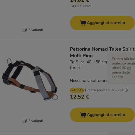
14,02 €
14,02 € / cad.
Aggiungi al carrello
3 varianti
Pettorina Nomad Tales Spirit
Multi Ring
Prezzo più ba
Tg S: ca. 40 - 58 cm circonferenza
praticato negli
torace
ultimi 30 gg,
prima dello
sconto.
Nessuna valutazione
-24.99%
Prezzo regolare
16,69 €
12,52 €
Aggiungi al carrello
3 varianti