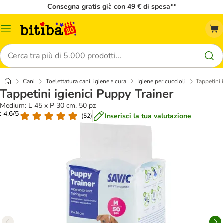
Consegna gratis già con 49 € di spesa**
Overview
catalogo
Cerca
Cani
Toelettatura cani, igiene e cura
Igiene per cuccioli
Tappetini 
Tappetini igienici Puppy Trainer
Medium: L 45 x P 30 cm, 50 pz
: 4.6/5
Inserisci la tua valutazione
(
52
)