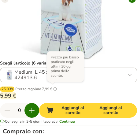
Prezzo più basso
praticato negli
Scegli l'articolo (6 varianti)
ultimi 30 gg,
prima dello
Medium: L 45 x P 30 cm, 50 pz
sconto.
424913.6
-25.03%
Prezzo regolare
7,99 €
5,99 €
Aggiungi al
Aggiungi al
carrello
carrello
Consegna in 3-5 giorni lavorativi
Continua
Compralo con: