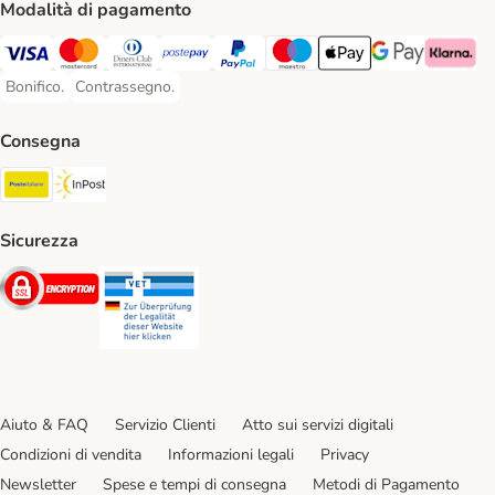
Modalità di pagamento
Visa. Payment Method
Mastercard. Payment Method
Diners Club. Payment Method
Postepay. Payment Method
PayPal. Payment Method
Maestro. Payment Method
Apple pay. Payment Met
Google Pay Paym
Klarna Pa
Bonifico.
Contrassegno.
Bonifico. Payment Method
Contrassegno. Payment Method
Consegna
Poste Italiane. Shipping Method
InPost. Shipping Method
Sicurezza
Security
Security
Aiuto & FAQ
Servizio Clienti
Atto sui servizi digitali
Condizioni di vendita
Informazioni legali
Privacy
Newsletter
Spese e tempi di consegna
Metodi di Pagamento