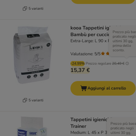
5 varianti
kooa Tappetini igienici con
Prezzo più ba
Bambù per cuccioli
praticato negli
Extra-Large: L 90 x P 60 cm, 30 pz
ultimi 30 gg,
prima dello
sconto.
Valutazione: 5/5
(
1
)
-24.99%
Prezzo regolare
20,49 €
15,37 €
Aggiungi al carrello
5 varianti
Tappetini igienici Puppy
Prezzo più bas
Trainer
praticato negli
Medium: L 45 x P 30 cm, 50 pz
ultimi 30 gg,