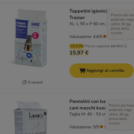
Tappetini igienici Puppy
Prezzo più ba
Trainer
praticato negli
XL: L 90 x P 60 cm, 30 pz
ultimi 30 gg,
prima dello
sconto.
Valutazione: 4.6/5
(
52
)
-15.01%
Prezzo regolare
18,79 €
15,97 €
Aggiungi al carrello
6 varianti
Pannolini con bambù per
Prezzo più bas
cani maschi kooa
praticato negli
Taglia M: 40 - 53 cm, 12 pz
ultimi 30 gg,
prima dello
sconto.
Valutazione: 5/5
(
1
)