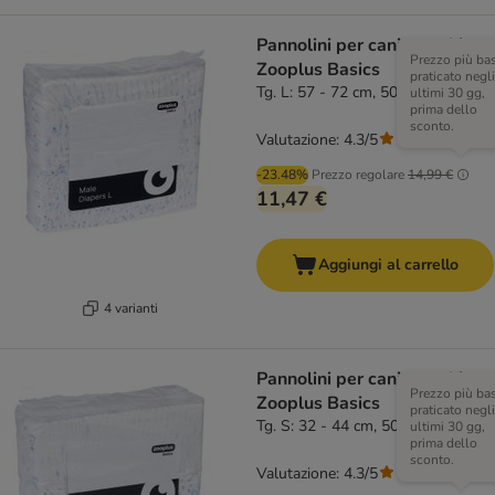
Pannolini per cani maschi
Prezzo più ba
Zooplus Basics
praticato negli
Tg. L: 57 - 72 cm, 50 pz
ultimi 30 gg,
prima dello
sconto.
Valutazione: 4.3/5
(
3
)
-23.48%
Prezzo regolare
14,99 €
11,47 €
Aggiungi al carrello
4 varianti
Pannolini per cani maschi
Prezzo più ba
Zooplus Basics
praticato negli
Tg. S: 32 - 44 cm, 50 pz
ultimi 30 gg,
prima dello
sconto.
Valutazione: 4.3/5
(
3
)