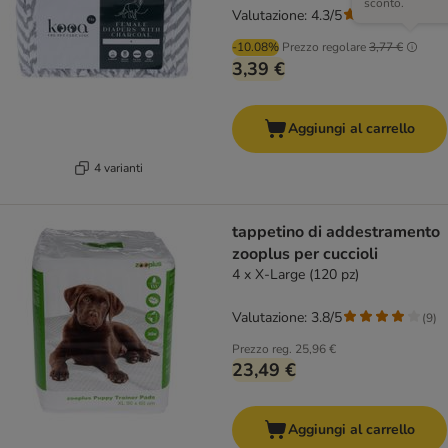
sconto.
Valutazione: 4.3/5
(
3
)
-10.08%
Prezzo regolare
3,77 €
3,39 €
Aggiungi al carrello
4 varianti
tappetino di addestramento
zooplus per cuccioli
4 x X-Large (120 pz)
Valutazione: 3.8/5
(
9
)
Prezzo reg.
25,96 €
23,49 €
Aggiungi al carrello