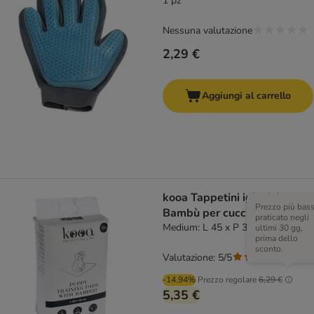
1 pz
Nessuna valutazione
2,29 €
Aggiungi al carrello
kooa Tappetini igienici con
Prezzo più bas
Bambù per cuccioli
praticato negli
Medium: L 45 x P 30 cm, 30 pz
ultimi 30 gg,
prima dello
sconto.
Valutazione: 5/5
(
1
)
-14.94%
Prezzo regolare
6,29 €
5,35 €