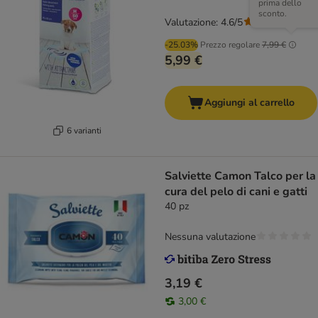
prima dello
sconto.
Valutazione: 4.6/5
(
52
)
-25.03%
Prezzo regolare
7,99 €
5,99 €
Aggiungi al carrello
6 varianti
Salviette Camon Talco per la
cura del pelo di cani e gatti
40 pz
Nessuna valutazione
3,19 €
3,00 €