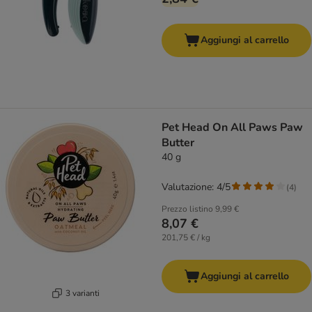
Aggiungi al carrello
Pet Head On All Paws Paw
Butter
40 g
Valutazione: 4/5
(
4
)
Prezzo listino
9,99 €
8,07 €
201,75 € / kg
Aggiungi al carrello
3 varianti