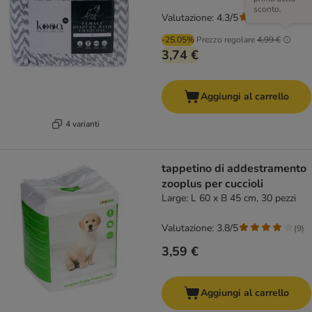
sconto.
Valutazione: 4.3/5
(
3
)
-25.05%
Prezzo regolare
4,99 €
3,74 €
Aggiungi al carrello
4 varianti
tappetino di addestramento
zooplus per cuccioli
Large: L 60 x B 45 cm, 30 pezzi
Valutazione: 3.8/5
(
9
)
3,59 €
Aggiungi al carrello