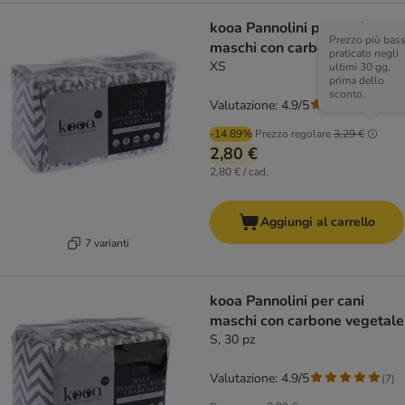
kooa Pannolini per cani
Prezzo più bas
maschi con carbone vegetale
praticato negli
XS
ultimi 30 gg,
prima dello
sconto.
Valutazione: 4.9/5
(
7
)
-14.89%
Prezzo regolare
3,29 €
2,80 €
2,80 € / cad.
Aggiungi al carrello
7 varianti
kooa Pannolini per cani
maschi con carbone vegetale
S, 30 pz
Valutazione: 4.9/5
(
7
)