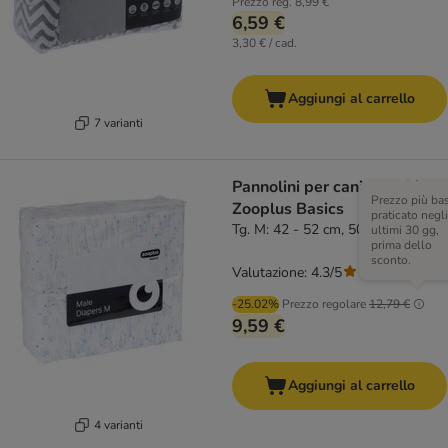
Prezzo reg.
8,99 €
6,59 €
3,30 € / cad.
Aggiungi al carrello
7 varianti
Pannolini per cani maschi
Prezzo più ba
Zooplus Basics
praticato negli
Tg. M: 42 - 52 cm, 50 pz
ultimi 30 gg,
prima dello
sconto.
Valutazione: 4.3/5
(
3
)
-25.02%
Prezzo regolare
12,79 €
9,59 €
Aggiungi al carrello
4 varianti