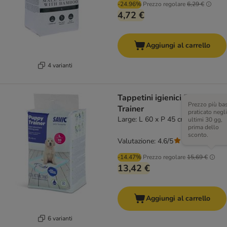
-24.96%
Prezzo regolare
6,29 €
4,72 €
Aggiungi al carrello
4 varianti
Tappetini igienici Puppy
Prezzo più ba
Trainer
praticato negli
Large: L 60 x P 45 cm, 50 pz
ultimi 30 gg,
prima dello
sconto.
Valutazione: 4.6/5
(
52
)
-14.47%
Prezzo regolare
15,69 €
13,42 €
Aggiungi al carrello
6 varianti