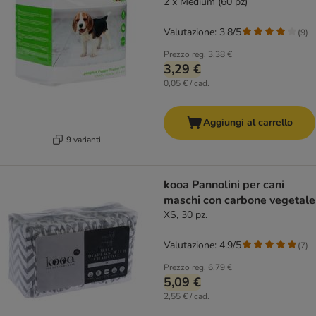
2 x Medium (60 pz)
Valutazione: 3.8/5
(
9
)
Prezzo reg.
3,38 €
3,29 €
0,05 € / cad.
Aggiungi al carrello
9 varianti
kooa Pannolini per cani
maschi con carbone vegetale
XS, 30 pz.
Valutazione: 4.9/5
(
7
)
Prezzo reg.
6,79 €
5,09 €
2,55 € / cad.