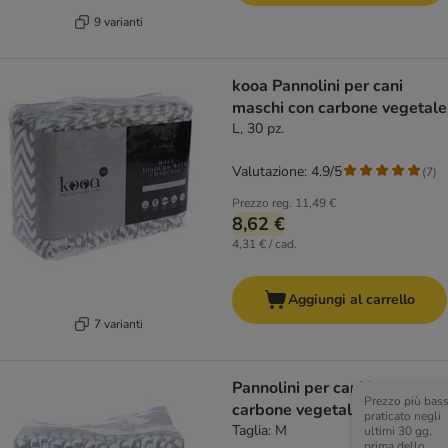
9 varianti
kooa Pannolini per cani
maschi con carbone vegetale
L, 30 pz.
Valutazione: 4.9/5
(
7
)
Prezzo reg.
11,49 €
8,62 €
4,31 € / cad.
Aggiungi al carrello
7 varianti
Pannolini per cani kooa con
Prezzo più bas
carbone vegetale
praticato negli
Taglia: M
ultimi 30 gg,
prima dello