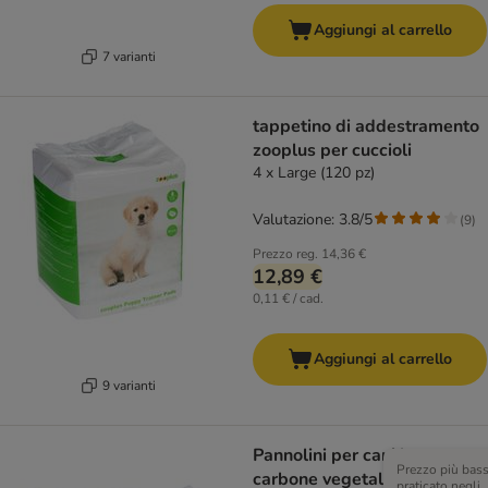
Aggiungi al carrello
7 varianti
tappetino di addestramento
zooplus per cuccioli
4 x Large (120 pz)
Valutazione: 3.8/5
(
9
)
Prezzo reg.
14,36 €
12,89 €
0,11 € / cad.
Aggiungi al carrello
9 varianti
Pannolini per cani kooa con
Prezzo più bas
carbone vegetale
praticato negli