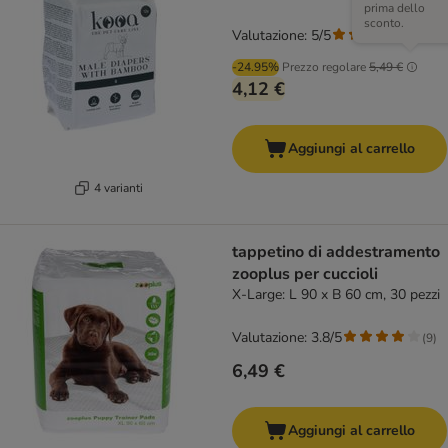
prima dello
sconto.
Valutazione: 5/5
(
1
)
-24.95%
Prezzo regolare
5,49 €
4,12 €
Aggiungi al carrello
4 varianti
tappetino di addestramento
zooplus per cuccioli
X-Large: L 90 x B 60 cm, 30 pezzi
Valutazione: 3.8/5
(
9
)
6,49 €
Aggiungi al carrello