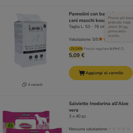
Pannolini con bambù per
Prezzo più bas
cani maschi kooa
praticato negli
Taglia L: 53 - 76 cm, 12 pz
ultimi 30 gg,
prima dello
sconto.
Valutazione: 5/5
(
1
)
-25.04%
Prezzo regolare
6,79 €
5,09 €
Aggiungi al carrello
4 varianti
Salviette Inodorina all'Aloe
vera
3 x 40 pz
Nessuna valutazione