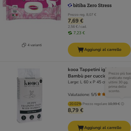
Prezzo reg.
8,07 €
7,69 €
2,56 € / cad.
7,23 €
4 varianti
Aggiungi al carrello
kooa Tappetini igienici con
Prezzo più ba
Bambù per cuccioli
praticato negli
Large: L 60 x P 45 cm, 30 pz
ultimi 30 gg,
prima dello
sconto.
Valutazione: 5/5
(
1
)
-20.02%
Prezzo regolare
10,99 €
8,79 €
Aggiungi al carrello