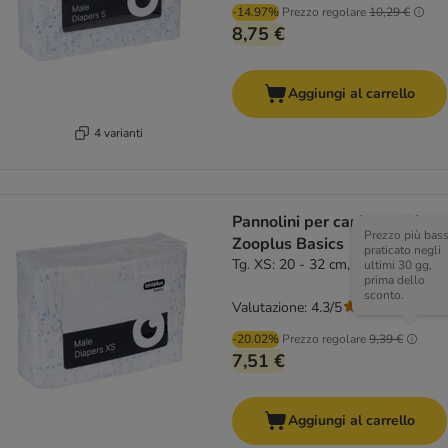
-14.97%
Prezzo regolare
10,29 €
8,75 €
Aggiungi al carrello
4 varianti
Pannolini per cani maschi
Prezzo più bas
Zooplus Basics
praticato negli
Tg. XS: 20 - 32 cm, 50 pz
ultimi 30 gg,
prima dello
sconto.
Valutazione: 4.3/5
(
3
)
-20.02%
Prezzo regolare
9,39 €
7,51 €
Aggiungi al carrello