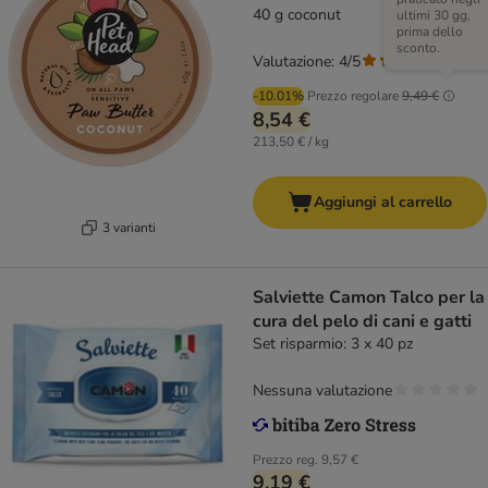
40 g coconut
ultimi 30 gg,
prima dello
sconto.
Valutazione: 4/5
(
4
)
-10.01%
Prezzo regolare
9,49 €
8,54 €
213,50 € / kg
Aggiungi al carrello
3 varianti
Salviette Camon Talco per la
cura del pelo di cani e gatti
Set risparmio: 3 x 40 pz
Nessuna valutazione
Prezzo reg.
9,57 €
9,19 €