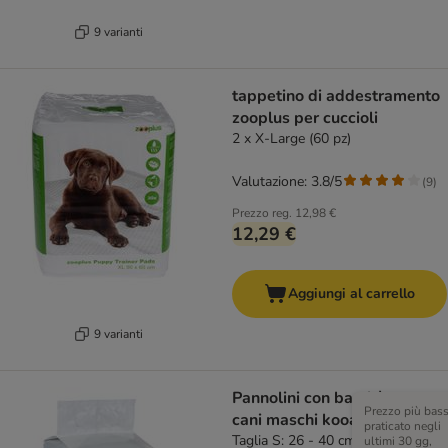
9 varianti
tappetino di addestramento
zooplus per cuccioli
2 x X-Large (60 pz)
Valutazione: 3.8/5
(
9
)
Prezzo reg.
12,98 €
12,29 €
Aggiungi al carrello
9 varianti
Pannolini con bambù per
Prezzo più bas
cani maschi kooa
praticato negli
Taglia S: 26 - 40 cm, 12 pz
ultimi 30 gg,