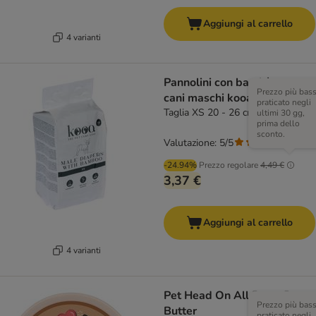
Aggiungi al carrello
4 varianti
Pannolini con bambù per
Prezzo più bas
cani maschi kooa
praticato negli
Taglia XS 20 - 26 cm, 12 pz
ultimi 30 gg,
prima dello
sconto.
Valutazione: 5/5
(
1
)
-24.94%
Prezzo regolare
4,49 €
3,37 €
Aggiungi al carrello
4 varianti
Pet Head On All Paws Paw
Prezzo più bas
Butter
praticato negli