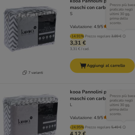
kooa Pannolini per cani
Prezzo più bas
maschi con carbone vegetale
praticato negli
S
ultimi 30 gg,
prima dello
sconto.
Valutazione: 4.9/5
(
7
)
-14.91%
Prezzo regolare
3,89 €
3,31 €
3,31 € / cad.
Aggiungi al carrello
7 varianti
kooa Pannolini per cani
Prezzo più bas
maschi con carbone vegetale
praticato negli
L
ultimi 30 gg,
prima dello
sconto.
Valutazione: 4.9/5
(
7
)
-24.95%
Prezzo regolare
5,49 €
4,12 €