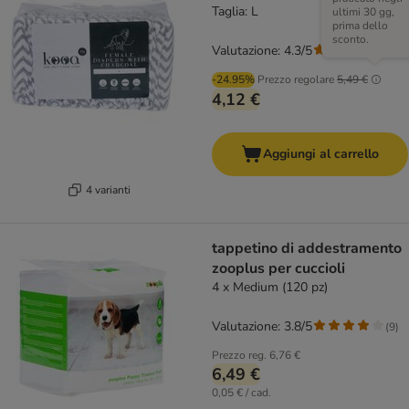
Taglia: L
ultimi 30 gg,
prima dello
sconto.
Valutazione: 4.3/5
(
3
)
-24.95%
Prezzo regolare
5,49 €
4,12 €
Aggiungi al carrello
4 varianti
tappetino di addestramento
zooplus per cuccioli
4 x Medium (120 pz)
Valutazione: 3.8/5
(
9
)
Prezzo reg.
6,76 €
6,49 €
0,05 € / cad.