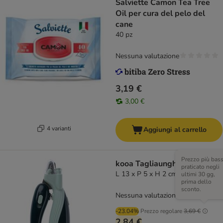
Salviette Camon Tea Tree
Oil per cura del pelo del
cane
40 pz
Nessuna valutazione
3,19 €
3,00 €
4 varianti
Aggiungi al carrello
Prezzo più bas
kooa Tagliaunghie con LED
praticato negli
L 13 x P 5 x H 2 cm
ultimi 30 gg,
prima dello
sconto.
Nessuna valutazione
-23.04%
Prezzo regolare
3,69 €
2,84 €