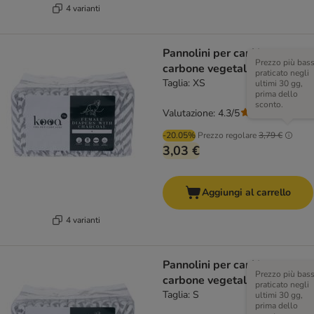
4 varianti
Pannolini per cani kooa con
Prezzo più bas
carbone vegetale
praticato negli
Taglia: XS
ultimi 30 gg,
prima dello
sconto.
Valutazione: 4.3/5
(
3
)
-20.05%
Prezzo regolare
3,79 €
3,03 €
Aggiungi al carrello
4 varianti
Pannolini per cani kooa con
Prezzo più bas
carbone vegetale
praticato negli
Taglia: S
ultimi 30 gg,
prima dello