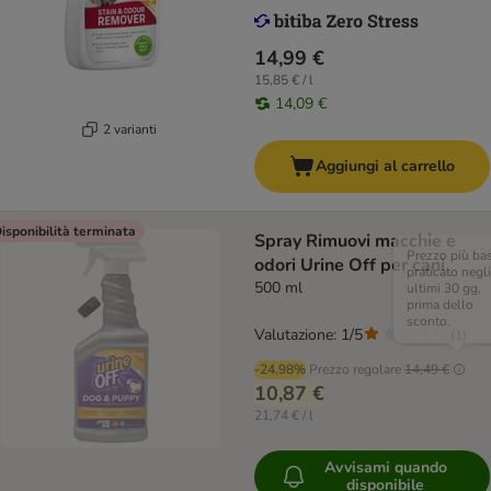
14,99 €
15,85 € / l
14,09 €
2 varianti
Aggiungi al carrello
isponibilità terminata
Spray Rimuovi macchie e
Prezzo più ba
odori Urine Off per cani
praticato negli
500 ml
ultimi 30 gg,
prima dello
sconto.
Valutazione: 1/5
(
1
)
-24.98%
Prezzo regolare
14,49 €
10,87 €
21,74 € / l
Avvisami quando
disponibile