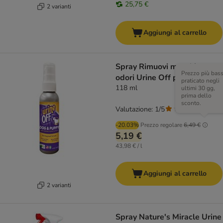
25,75 €
2 varianti
Aggiungi al carrello
Spray Rimuovi macchie e
Prezzo più bas
odori Urine Off per cani
praticato negli
118 ml
ultimi 30 gg,
prima dello
sconto.
Valutazione: 1/5
(
1
)
-20.03%
Prezzo regolare
6,49 €
5,19 €
43,98 € / l
Aggiungi al carrello
2 varianti
Spray Nature's Miracle Urine