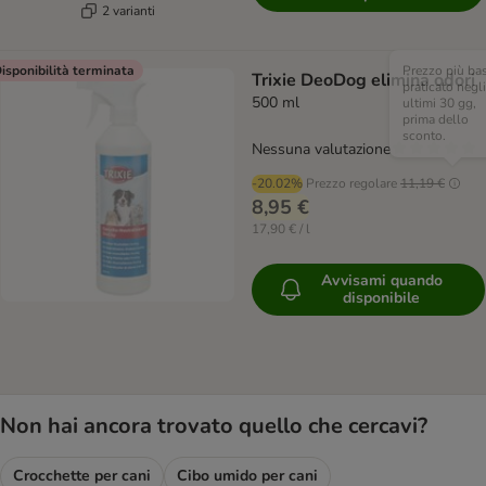
2 varianti
isponibilità terminata
Prezzo più ba
Trixie DeoDog elimina odori
praticato negli
500 ml
ultimi 30 gg,
prima dello
sconto.
Nessuna valutazione
-20.02%
Prezzo regolare
11,19 €
8,95 €
17,90 € / l
Avvisami quando
disponibile
Non hai ancora trovato quello che cercavi?
Crocchette per cani
Cibo umido per cani