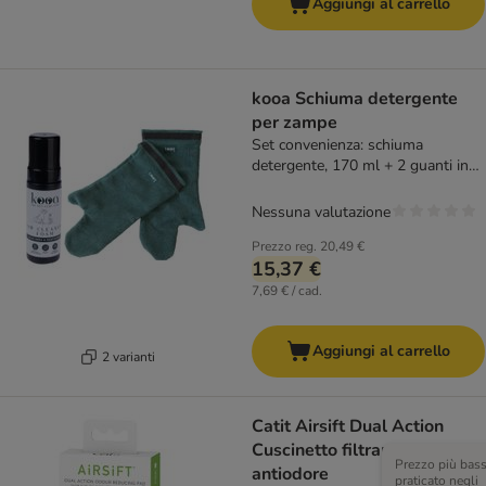
Aggiungi al carrello
kooa Schiuma detergente
per zampe
Set convenienza: schiuma
detergente, 170 ml + 2 guanti in
microfibra
Nessuna valutazione
Prezzo reg.
20,49 €
15,37 €
7,69 € / cad.
Aggiungi al carrello
2 varianti
Catit Airsift Dual Action
Cuscinetto filtrante
Prezzo più bas
antiodore
praticato negli