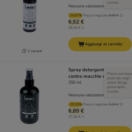
sconto.
Nessuna valutazione
-24.97%
Prezzo regolare
8,69 €
6,52 €
38,35 € / l
Aggiungi al carrello
2 varianti
Spray detergente kooa
Prezzo più bas
contro macchie e odori
praticato negli
250 ml
ultimi 30 gg,
prima dello
sconto.
Nessuna valutazione
-25.03%
Prezzo regolare
9,19 €
6,89 €
27,56 € / l