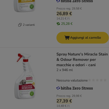
Prezzo reg.
29,58 €
26,89 €
14,21 € / l
25,28 €
2 varianti
Aggiungi al carrello
Spray Nature's Miracle Stain
& Odour Remover per
macchie e odori - cani
2 x 946 ml
Nessuna valutazione
Prezzo reg.
29,98 €
27,39 €
14,48 € / l