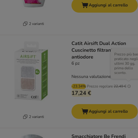
Aggiungi al carrello
2 varianti
Catit Airsift Dual Action
Cuscinetto filtrante
Prezzo più ba
antiodore
praticato negli
6 pz
ultimi 30 gg,
prima dello
sconto.
Nessuna valutazione
-23.34%
Prezzo regolare
22,49 €
17,24 €
Aggiungi al carrello
2 varianti
Smacchiatore Be Frendi