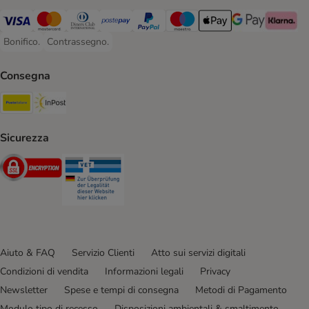
Visa. Payment Method
Mastercard. Payment Method
Diners Club. Payment Method
Postepay. Payment Method
PayPal. Payment Method
Maestro. Payment Method
Apple pay. Payment Met
Google Pay Paym
Klarna Pa
Bonifico.
Contrassegno.
Bonifico. Payment Method
Contrassegno. Payment Method
Consegna
Poste Italiane. Shipping Method
InPost. Shipping Method
Sicurezza
Security
Security
Aiuto & FAQ
Servizio Clienti
Atto sui servizi digitali
Condizioni di vendita
Informazioni legali
Privacy
Newsletter
Spese e tempi di consegna
Metodi di Pagamento
Modulo tipo di recesso
Disposizioni ambientali & smaltimento