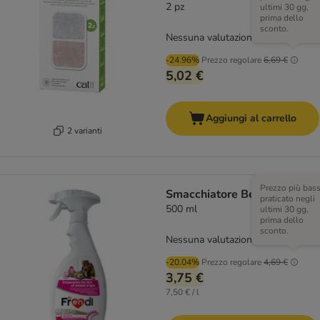
2 pz
ultimi 30 gg,
prima dello
sconto.
Nessuna valutazione
-24.96%
Prezzo regolare
6,69 €
5,02 €
Aggiungi al carrello
2 varianti
Prezzo più bas
Smacchiatore Be Frendi
praticato negli
500 ml
ultimi 30 gg,
prima dello
sconto.
Nessuna valutazione
-20.04%
Prezzo regolare
4,69 €
3,75 €
7,50 € / l