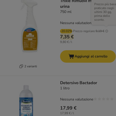
Trixie Rimuovi macchie di
Prezzo più bas
urina
praticato negli
750 ml
ultimi 30 gg,
prima dello
sconto.
Nessuna valutazione
-20.02%
Prezzo regolare
9,19 €
7,35 €
9,80 € / l
Aggiungi al carrello
2 varianti
Detersivo Bactador
1 litro
Nessuna valutazione
17,99 €
17,99 € / l