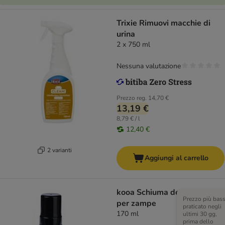
Trixie Rimuovi macchie di
urina
2 x 750 ml
Nessuna valutazione
Prezzo reg.
14,70 €
13,19 €
8,79 € / l
12,40 €
2 varianti
Aggiungi al carrello
kooa Schiuma detergente
Prezzo più bas
per zampe
praticato negli
170 ml
ultimi 30 gg,
prima dello