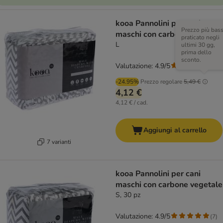
kooa Pannolini per cani
Prezzo più bas
maschi con carbone vegetale
praticato negli
L
ultimi 30 gg,
prima dello
sconto.
Valutazione: 4.9/5
(
7
)
-24.95%
Prezzo regolare
5,49 €
4,12 €
4,12 € / cad.
Aggiungi al carrello
7 varianti
kooa Pannolini per cani
maschi con carbone vegetale
S, 30 pz
Valutazione: 4.9/5
(
7
)