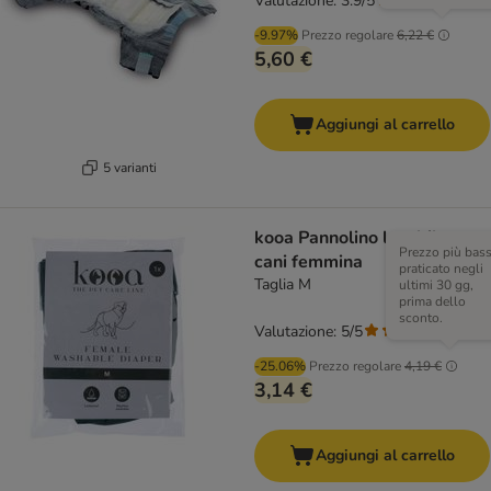
Valutazione: 3.9/5
(
19
)
-9.97%
Prezzo regolare
6,22 €
5,60 €
Aggiungi al carrello
5 varianti
kooa Pannolino lavabile per
Prezzo più bas
cani femmina
praticato negli
Taglia M
ultimi 30 gg,
prima dello
sconto.
Valutazione: 5/5
(
3
)
-25.06%
Prezzo regolare
4,19 €
3,14 €
Aggiungi al carrello