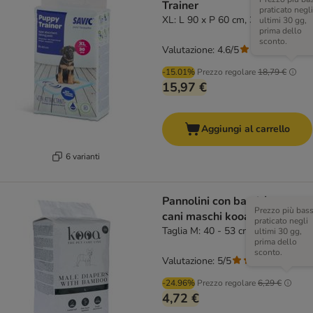
Trainer
praticato negli
XL: L 90 x P 60 cm, 30 pz
ultimi 30 gg,
prima dello
sconto.
Valutazione: 4.6/5
(
52
)
-15.01%
Prezzo regolare
18,79 €
15,97 €
Aggiungi al carrello
6 varianti
Pannolini con bambù per
Prezzo più bas
cani maschi kooa
praticato negli
Taglia M: 40 - 53 cm, 12 pz
ultimi 30 gg,
prima dello
sconto.
Valutazione: 5/5
(
1
)
-24.96%
Prezzo regolare
6,29 €
4,72 €