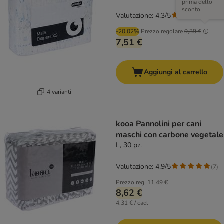
prima dello
sconto.
Valutazione: 4.3/5
(
3
)
-20.02%
Prezzo regolare
9,39 €
7,51 €
Aggiungi al carrello
4 varianti
kooa Pannolini per cani
maschi con carbone vegetale
L, 30 pz.
Valutazione: 4.9/5
(
7
)
Prezzo reg.
11,49 €
8,62 €
4,31 € / cad.