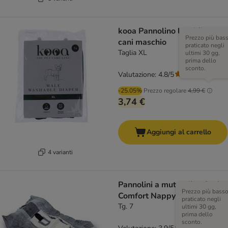
kooa Pannolino lavabile per
Prezzo più bas
cani maschio
praticato negli
Taglia XL
ultimi 30 gg,
prima dello
sconto.
Valutazione: 4.8/5
(
6
)
-25.05%
Prezzo regolare
4,99 €
3,74 €
Aggiungi al carrello
4 varianti
Pannolini a mutandina Savic
Prezzo più bass
Comfort Nappy
praticato negli
Tg. 7
ultimi 30 gg,
prima dello
sconto.