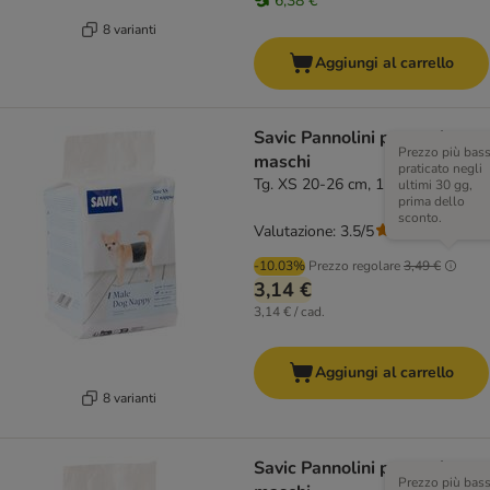
6,38 €
8 varianti
Aggiungi al carrello
Savic Pannolini per cani
Prezzo più bas
maschi
praticato negli
Tg. XS 20-26 cm, 12 pz
ultimi 30 gg,
prima dello
sconto.
Valutazione: 3.5/5
(
2
)
-10.03%
Prezzo regolare
3,49 €
3,14 €
3,14 € / cad.
Aggiungi al carrello
8 varianti
Savic Pannolini per cani
Prezzo più bas