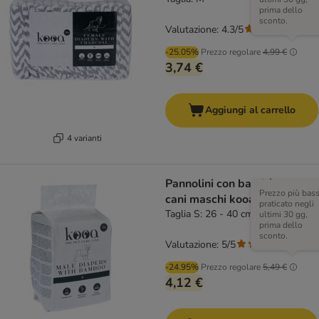
prima dello
sconto.
Valutazione: 4.3/5
(
3
)
-25.05%
Prezzo regolare
4,99 €
3,74 €
Aggiungi al carrello
4 varianti
Pannolini con bambù per
Prezzo più bas
cani maschi kooa
praticato negli
Taglia S: 26 - 40 cm, 12 pz
ultimi 30 gg,
prima dello
sconto.
Valutazione: 5/5
(
1
)
-24.95%
Prezzo regolare
5,49 €
4,12 €