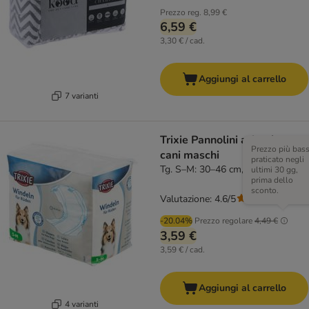
Prezzo reg.
8,99 €
6,59 €
3,30 € / cad.
Aggiungi al carrello
7 varianti
Trixie Pannolini a fascia per
Prezzo più bas
cani maschi
praticato negli
Tg. S–M: 30–46 cm, 12 pz
ultimi 30 gg,
prima dello
sconto.
Valutazione: 4.6/5
(
17
)
-20.04%
Prezzo regolare
4,49 €
3,59 €
3,59 € / cad.
Aggiungi al carrello
4 varianti