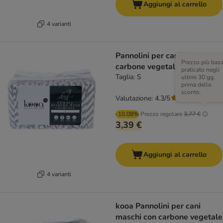
Aggiungi al carrello
4 varianti
Pannolini per cani kooa con
Prezzo più bas
carbone vegetale
praticato negli
Taglia: S
ultimi 30 gg,
prima dello
sconto.
Valutazione: 4.3/5
(
3
)
-10.08%
Prezzo regolare
3,77 €
3,39 €
Aggiungi al carrello
4 varianti
kooa Pannolini per cani
maschi con carbone vegetale