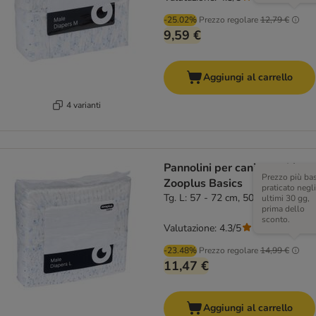
-25.02%
Prezzo regolare
12,79 €
9,59 €
Aggiungi al carrello
4 varianti
Pannolini per cani maschi
Prezzo più ba
Zooplus Basics
praticato negli
Tg. L: 57 - 72 cm, 50 pz
ultimi 30 gg,
prima dello
sconto.
Valutazione: 4.3/5
(
3
)
-23.48%
Prezzo regolare
14,99 €
11,47 €
Aggiungi al carrello