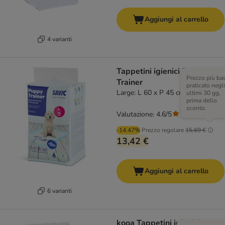
Aggiungi al carrello
4 varianti
Tappetini igienici Puppy
Prezzo più ba
Trainer
praticato negli
Large: L 60 x P 45 cm, 50 pz
ultimi 30 gg,
prima dello
sconto.
Valutazione: 4.6/5
(
52
)
-14.47%
Prezzo regolare
15,69 €
13,42 €
Aggiungi al carrello
6 varianti
kooa Tappetini igienici con