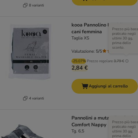
8 varianti
kooa Pannolino lavabile per
Prezzo più bas
cani femmina
praticato negli
Taglia XS
ultimi 30 gg,
prima dello
sconto.
Valutazione: 5/5
(
3
)
-25.07%
Prezzo regolare
3,79 €
2,84 €
Aggiungi al carrello
4 varianti
Pannolini a mutandina Savic
Prezzo più bas
Comfort Nappy
praticato negli
Tg. 6,5
ultimi 30 gg,
prima dello