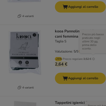
Aggiungi al carrello
4 varianti
kooa Pannolino lavabile per
Prezzo più basso
cani femmina
praticato negli
Taglia S
ultimi 30 gg,
prima dello
sconto.
Valutazione: 5/5
(
3
)
-25%
Prezzo regolare
3,52 €
2,64 €
Aggiungi al carrello
4 varianti
Tappetini igienici Puppy
Prezzo più ba