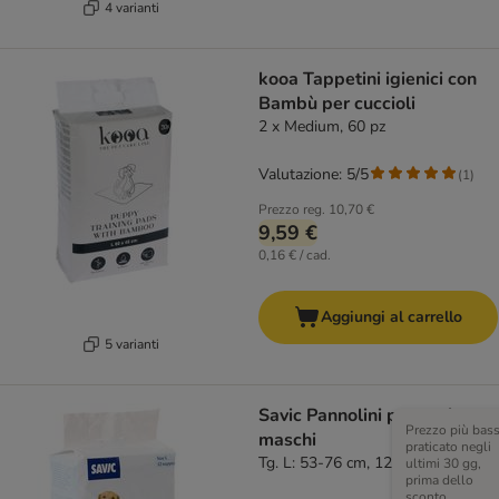
4 varianti
kooa Tappetini igienici con
Bambù per cuccioli
2 x Medium, 60 pz
Valutazione: 5/5
(
1
)
Prezzo reg.
10,70 €
9,59 €
0,16 € / cad.
Aggiungi al carrello
5 varianti
Savic Pannolini per cani
Prezzo più bas
maschi
praticato negli
Tg. L: 53-76 cm, 12 pz.
ultimi 30 gg,
prima dello
sconto.