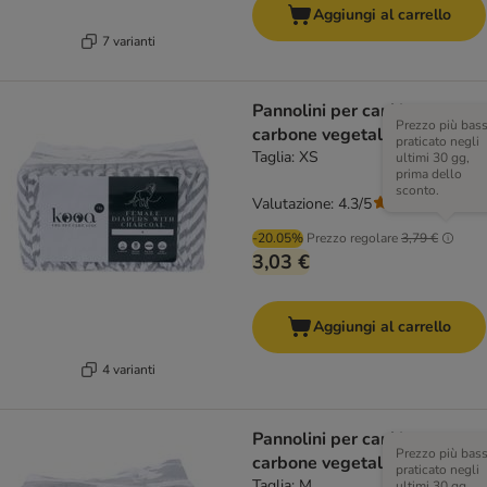
Aggiungi al carrello
7 varianti
Pannolini per cani kooa con
Prezzo più bas
carbone vegetale
praticato negli
Taglia: XS
ultimi 30 gg,
prima dello
sconto.
Valutazione: 4.3/5
(
3
)
-20.05%
Prezzo regolare
3,79 €
3,03 €
Aggiungi al carrello
4 varianti
Pannolini per cani kooa con
Prezzo più bas
carbone vegetale
praticato negli
Taglia: M
ultimi 30 gg,