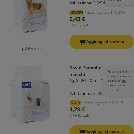
Valutazione: 3.5/5
(
2
)
-20.03%
Prezzo regolare
6,79 €
5,43 €
5,43 € / cad.
Aggiungi al carrello
8 varianti
Savic Pannolini per cani
Prezzo più bass
maschi
praticato negli
Tg. S: 26-40 cm, 12 pz.
ultimi 30 gg,
prima dello
sconto.
Valutazione: 3.5/5
(
2
)
-5.01%
Prezzo regolare
3,99 €
3,79 €
3,79 € / cad.
Aggiungi al carrello