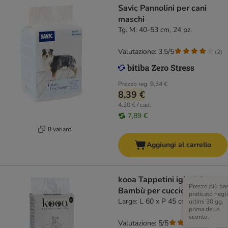
Savic Pannolini per cani
maschi
Tg. M: 40-53 cm, 24 pz.
Valutazione: 3.5/5
(
2
)
Prezzo reg.
9,34 €
8,39 €
4,20 € / cad.
7,89 €
8 varianti
Aggiungi al carrello
kooa Tappetini igienici con
Prezzo più ba
Bambù per cuccioli
praticato negli
Large: L 60 x P 45 cm, 30 pz
ultimi 30 gg,
prima dello
sconto.
Valutazione: 5/5
(
1
)