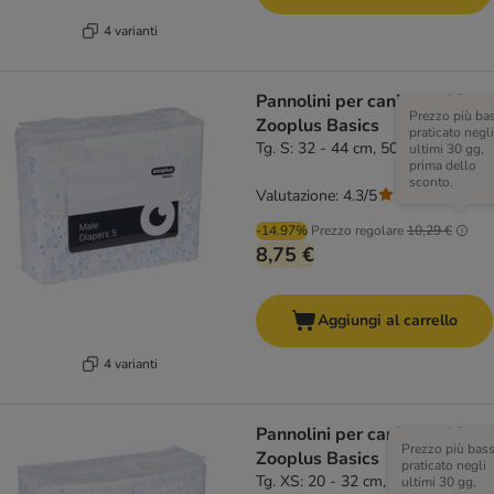
4 varianti
Pannolini per cani maschi
Prezzo più ba
Zooplus Basics
praticato negli
Tg. S: 32 - 44 cm, 50 pz
ultimi 30 gg,
prima dello
sconto.
Valutazione: 4.3/5
(
3
)
-14.97%
Prezzo regolare
10,29 €
8,75 €
Aggiungi al carrello
4 varianti
Pannolini per cani maschi
Prezzo più bas
Zooplus Basics
praticato negli
Tg. XS: 20 - 32 cm, 50 pz
ultimi 30 gg,