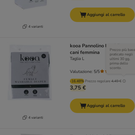
Aggiungi al carrello
4 varianti
kooa Pannolino lavabile per
Prezzo più bas
cani femmina
praticato negli
Taglia L
ultimi 30 gg,
prima dello
sconto.
Valutazione: 5/5
(
3
)
-16.48%
Prezzo regolare
4,49 €
3,75 €
Aggiungi al carrello
4 varianti