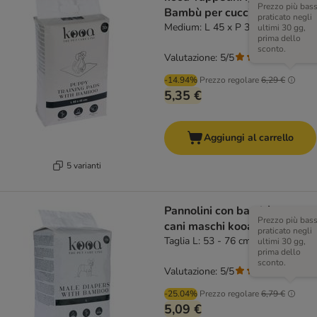
Prezzo più bas
Bambù per cuccioli
praticato negli
Medium: L 45 x P 30 cm, 30 pz
ultimi 30 gg,
prima dello
sconto.
Valutazione: 5/5
(
1
)
-14.94%
Prezzo regolare
6,29 €
5,35 €
Aggiungi al carrello
5 varianti
Pannolini con bambù per
Prezzo più bas
cani maschi kooa
praticato negli
Taglia L: 53 - 76 cm, 12 pz
ultimi 30 gg,
prima dello
sconto.
Valutazione: 5/5
(
1
)
-25.04%
Prezzo regolare
6,79 €
5,09 €