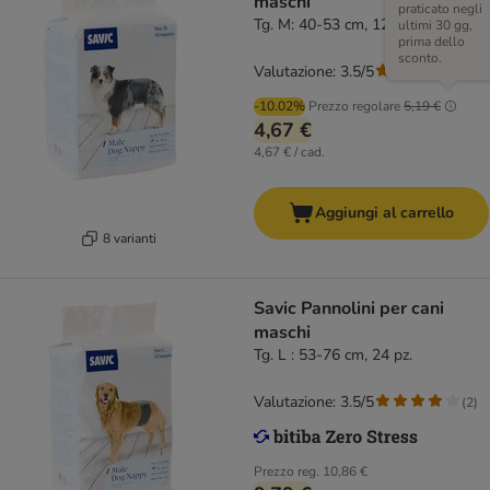
maschi
praticato negli
Tg. M: 40-53 cm, 12 pz.
ultimi 30 gg,
prima dello
sconto.
Valutazione: 3.5/5
(
2
)
-10.02%
Prezzo regolare
5,19 €
4,67 €
4,67 € / cad.
Aggiungi al carrello
8 varianti
Savic Pannolini per cani
maschi
Tg. L : 53-76 cm, 24 pz.
Valutazione: 3.5/5
(
2
)
Prezzo reg.
10,86 €