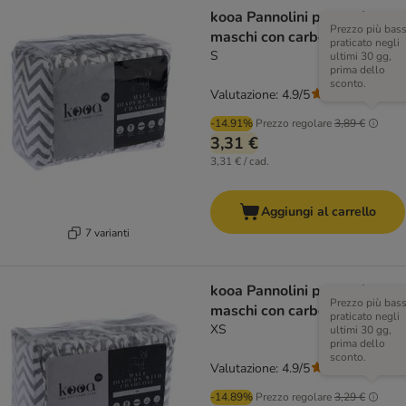
kooa Pannolini per cani
Prezzo più bas
maschi con carbone vegetale
praticato negli
S
ultimi 30 gg,
prima dello
sconto.
Valutazione: 4.9/5
(
7
)
-14.91%
Prezzo regolare
3,89 €
3,31 €
3,31 € / cad.
Aggiungi al carrello
7 varianti
kooa Pannolini per cani
Prezzo più bas
maschi con carbone vegetale
praticato negli
XS
ultimi 30 gg,
prima dello
sconto.
Valutazione: 4.9/5
(
7
)
-14.89%
Prezzo regolare
3,29 €