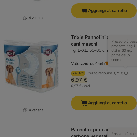
Aggiungi al carrello
4 varianti
Trixie Pannolini a fascia per
Prezzo più bas
cani maschi
praticato negli
Tg. L–XL: 60–80 cm, 12 pz
ultimi 30 gg,
prima dello
sconto.
Valutazione: 4.6/5
(
17
)
-24.97%
Prezzo regolare
9,29 €
6,97 €
6,97 € / cad.
Aggiungi al carrello
4 varianti
Pannolini per cani kooa con
Prezzo più bas
carbone vegetale