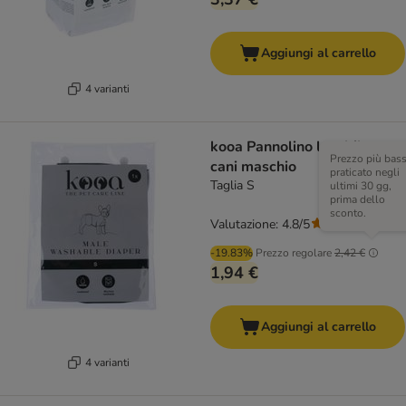
Aggiungi al carrello
4 varianti
kooa Pannolino lavabile per
Prezzo più bas
cani maschio
praticato negli
Taglia S
ultimi 30 gg,
prima dello
sconto.
Valutazione: 4.8/5
(
6
)
-19.83%
Prezzo regolare
2,42 €
1,94 €
Aggiungi al carrello
4 varianti