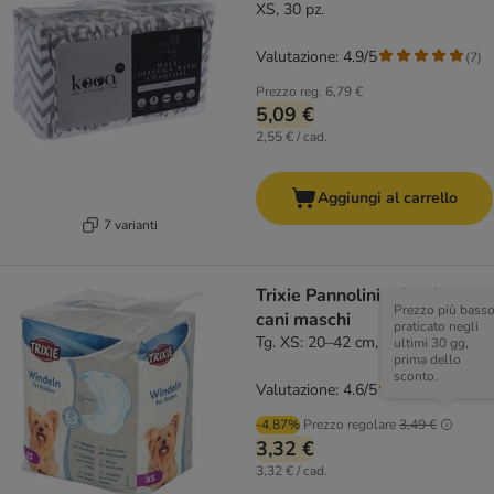
XS, 30 pz.
Valutazione: 4.9/5
(
7
)
Prezzo reg.
6,79 €
5,09 €
2,55 € / cad.
Aggiungi al carrello
7 varianti
Trixie Pannolini a fascia per
Prezzo più bass
cani maschi
praticato negli
Tg. XS: 20–42 cm, 12 pz
ultimi 30 gg,
prima dello
sconto.
Valutazione: 4.6/5
(
17
)
-4.87%
Prezzo regolare
3,49 €
3,32 €
3,32 € / cad.