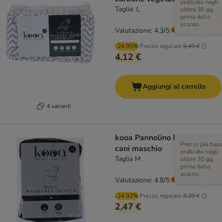
praticato negli
Taglia: L
ultimi 30 gg,
prima dello
sconto.
Valutazione: 4.3/5
(
3
)
-24.95%
Prezzo regolare
5,49 €
4,12 €
Aggiungi al carrello
4 varianti
kooa Pannolino lavabile per
Prezzo più bas
cani maschio
praticato negli
Taglia M
ultimi 30 gg,
prima dello
sconto.
Valutazione: 4.8/5
(
6
)
-24.92%
Prezzo regolare
3,29 €
2,47 €