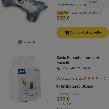
sconto.
Valutazione: 3.9/5
(
19
)
-24.97%
Prezzo regolare
8,69 €
6,52 €
Aggiungi al carrello
5 varianti
Savic Pannolini per cani
maschi
Tg. S: 26-40 cm, 24 pz.
Valutazione: 3.5/5
(
2
)
Prezzo reg.
7,58 €
6,79 €
3,40 € / cad.