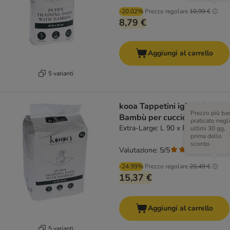
-20.02%
Prezzo regolare
10,99 €
8,79 €
Aggiungi al carrello
5 varianti
kooa Tappetini igienici con
Prezzo più ba
Bambù per cuccioli
praticato negli
Extra-Large: L 90 x P 60 cm, 30 pz
ultimi 30 gg,
prima dello
sconto.
Valutazione: 5/5
(
1
)
-24.99%
Prezzo regolare
20,49 €
15,37 €
Aggiungi al carrello
5 varianti