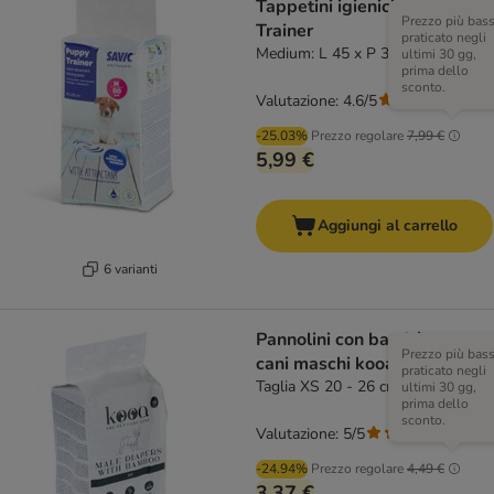
Tappetini igienici Puppy
Prezzo più bas
Trainer
praticato negli
Medium: L 45 x P 30 cm, 50 pz
ultimi 30 gg,
prima dello
sconto.
Valutazione: 4.6/5
(
52
)
-25.03%
Prezzo regolare
7,99 €
5,99 €
Aggiungi al carrello
6 varianti
Pannolini con bambù per
Prezzo più bas
cani maschi kooa
praticato negli
Taglia XS 20 - 26 cm, 12 pz
ultimi 30 gg,
prima dello
sconto.
Valutazione: 5/5
(
1
)
-24.94%
Prezzo regolare
4,49 €
3,37 €