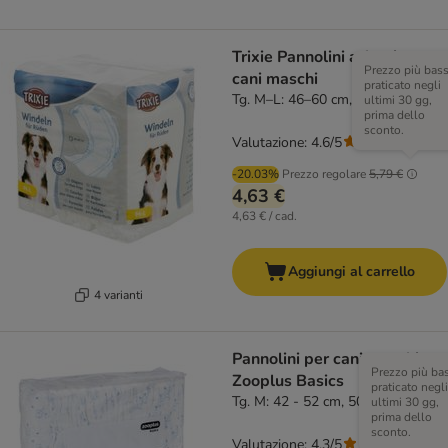
Trixie Pannolini a fascia per
Prezzo più bas
cani maschi
praticato negli
Tg. M–L: 46–60 cm, 12 pz
ultimi 30 gg,
prima dello
sconto.
Valutazione: 4.6/5
(
17
)
-20.03%
Prezzo regolare
5,79 €
4,63 €
4,63 € / cad.
Aggiungi al carrello
4 varianti
Pannolini per cani maschi
Prezzo più ba
Zooplus Basics
praticato negli
Tg. M: 42 - 52 cm, 50 pz
ultimi 30 gg,
prima dello
sconto.
Valutazione: 4.3/5
(
3
)