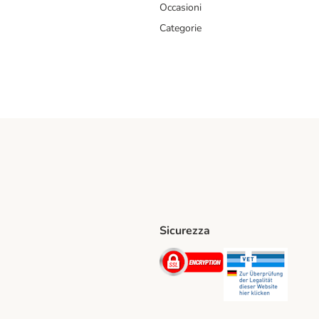
Occasioni
Categorie
Sicurezza
iane. Shipping Method
Post. Shipping Method
Security
Securit
hod