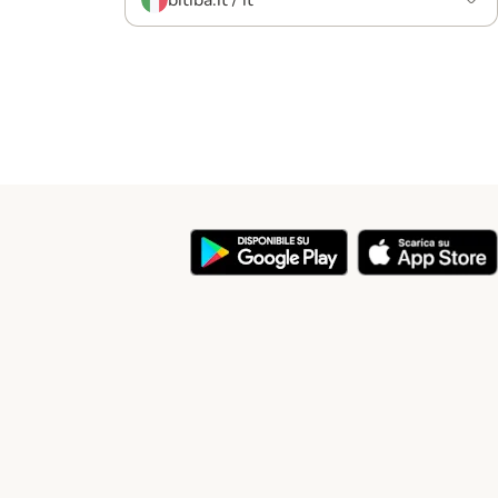
bitiba.it / it
y