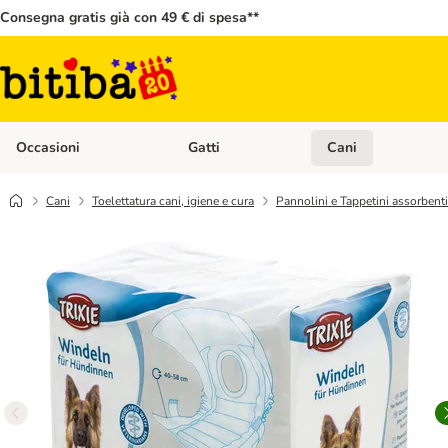
Consegna gratis già con 49 € di spesa**
Occasioni
Gatti
Cani
Apri Menù Categoria: Occasioni
Apri Menù Categoria: 
Cani
Toelettatura cani, igiene e cura
Pannolini e Tappetini assorbenti