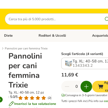
Cerca
Diete
Roditori & Uccelli
Acquariol
Gatti
Apri Menù Categoria: Cani
Apri Menù Categoria: Diete
Apri Menù Cat
Pannolini per cani femmina Trixie
Pannolini
Scegli l'articolo (4 varianti)
Tg. XL: 40-58 cm, 1
per cani
1343343.2
femmina
11,69 €
Trixie
Ag
ca
Tg. XL: 40-58 cm, 12 pz
Consegna in 3-5 giorni lavorativi
: 5.0/5
(
2
)
Tutti i prezzi IVA incl.
Più info sui
cos
Inserisci la tua valutazione