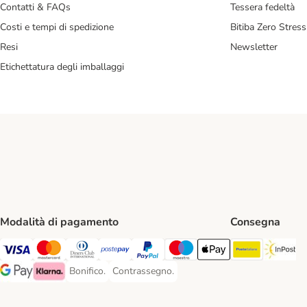
Contatti & FAQs
Tessera fedeltà
Costi e tempi di spedizione
Bitiba Zero Stress
Resi
Newsletter
Etichettatura degli imballaggi
Modalità di pagamento
Consegna
Poste Ital
In
Visa. Payment Method
Mastercard. Payment Method
Diners Club. Payment Method
Postepay. Payment Method
PayPal. Payment Method
Maestro. Payment Method
Apple pay. Payment Met
Bonifico.
Contrassegno.
Bonifico. Payment Method
Contrassegno. Payment Method
Google Pay Payment Method
Klarna Payment Method