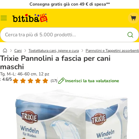
Consegna gratis già con 49 € di spesa**
Overview
catalogo
Cerca
Cani
Toelettatura cani, igiene e cura
Pannolini e Tappetini assorbenti
Trixie Pannolini a fascia per cani
maschi
Tg. M–L: 46–60 cm, 12 pz
: 4.6/5
Inserisci la tua valutazione
(
17
)