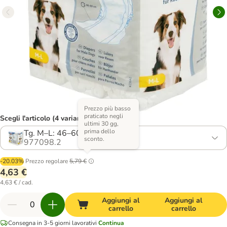
Prezzo più basso
praticato negli
Scegli l'articolo (4 varianti)
ultimi 30 gg,
prima dello
Tg. M–L: 46–60 cm, 12 pz
sconto.
977098.2
-20.03%
Prezzo regolare
5,79 €
4,63 €
4,63 € / cad.
Aggiungi al
Aggiungi al
carrello
carrello
Consegna in 3-5 giorni lavorativi
Continua