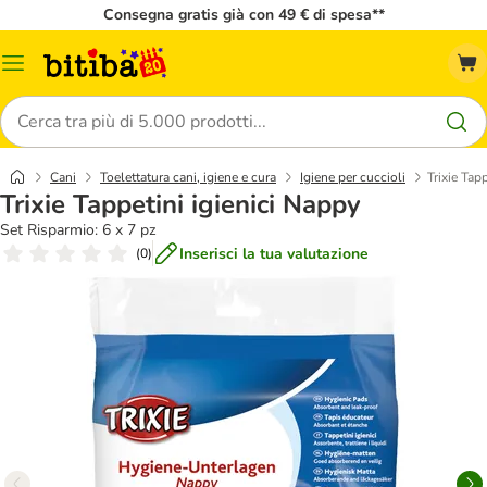
Consegna gratis già con 49 € di spesa**
Overview
catalogo
Cerca
Cani
Toelettatura cani, igiene e cura
Igiene per cuccioli
Trixie Tap
Trixie Tappetini igienici Nappy
Set Risparmio: 6 x 7 pz
Inserisci la tua valutazione
(
0
)