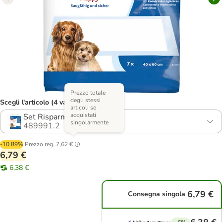
Prezzo totale
degli stessi
Scegli l'articolo (4 varianti)
articoli se
acquistati
Set Risparmio: 6 x 7 pz
singolarmente
489991.2
-10.89%
Prezzo reg.
7,62 €
6,79 €
6,38 €
6,79 €
Consegna singola