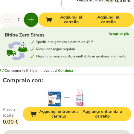
6,38 €
-6%
Aggiungi al
Aggiungi al
carrello
carrello
Scopri di più
Bitiba Zero Stress
Spedizione gratuita a partire da 49 €
Ricevi consegne regolari
Flessibile, senza costi, annullabile in qualsiasi momento
Consegna in 3-5 giorni lavorativi
Continua
Compralo con:
Prezzo
Aggiungi entrambi a
Aggiungi entrambi a
totale
carrello
carrello
0,00 €