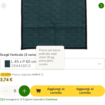
Prezzo più basso
praticato negli
Scegli l'articolo (3 varianti)
ultimi 30 gg,
prima dello
L 45 x P 60 cm
sconto.
1944160.0
-25.05%
Prezzo regolare
4,99 €
3,74 €
Aggiungi al
Aggiungi al
carrello
carrello
Consegna in 3-5 giorni lavorativi
Continua