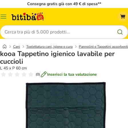
Consegna gratis già con 49 € di spesa**
Overview
catalogo
Cerca
Cani
Toelettatura cani, igiene e cura
Pannolini e Tappetini assorbenti
kooa Tappetino igienico lavabile per
cuccioli
L 45 x P 60 cm
Inserisci la tua valutazione
(
0
)