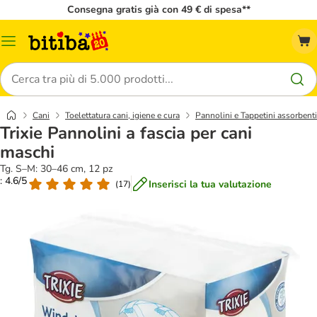
Consegna gratis già con 49 € di spesa**
Overview
catalogo
Cerca
Cani
Toelettatura cani, igiene e cura
Pannolini e Tappetini assorbenti
Trixie Pannolini a fascia per cani
maschi
Tg. S–M: 30–46 cm, 12 pz
: 4.6/5
Inserisci la tua valutazione
(
17
)