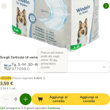
Prezzo più basso
praticato negli
Scegli l'articolo (4 varianti)
ultimi 30 gg,
prima dello
Tg. S–M: 30–46 cm, 12 pz
sconto.
977098.0
-20.04%
Prezzo regolare
4,49 €
3,59 €
3,59 € / cad.
Aggiungi al
Aggiungi al
carrello
carrello
Consegna in 3-5 giorni lavorativi
Continua