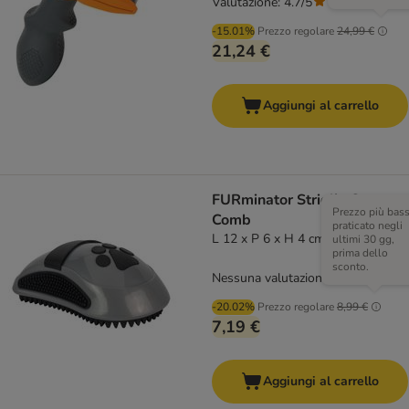
Valutazione: 4.7/5
(
3
)
-15.01%
Prezzo regolare
24,99 €
21,24 €
Aggiungi al carrello
FURminator Striglia Curry
Prezzo più bas
Comb
praticato negli
L 12 x P 6 x H 4 cm
ultimi 30 gg,
prima dello
sconto.
Nessuna valutazione
-20.02%
Prezzo regolare
8,99 €
7,19 €
Aggiungi al carrello