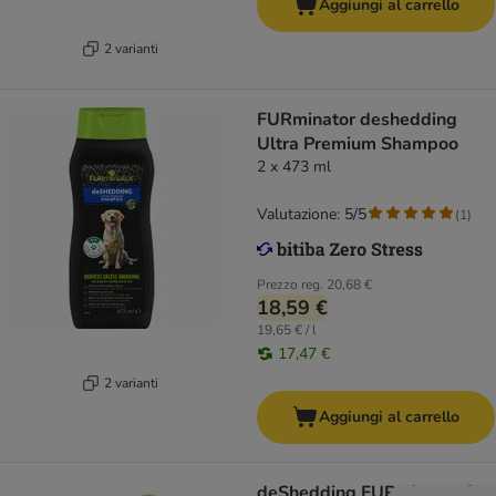
Aggiungi al carrello
2 varianti
FURminator deshedding
Ultra Premium Shampoo
2 x 473 ml
Valutazione: 5/5
(
1
)
Prezzo reg.
20,68 €
18,59 €
19,65 € / l
17,47 €
2 varianti
Aggiungi al carrello
deShedding FURminator S