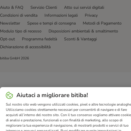
Aiuto & FAQ
Servizio Clienti
Atto sui servizi digitali
Condizioni di vendita
Informazioni legali
Privacy
Newsletter
Spese e tempi di consegna
Metodi di Pagamento
Modulo tipo di recesso
Disposizioni ambientali & smaltimento
Opt-out
Programma fedeltà
Sconti & Vantaggi
Dichiarazione di accessibilità
bitiba GmbH
2026
Aiutaci a migliorare bitiba!
Sul nostro sito web vengono utilizzati cookies, pixel e altre tecnologie analoghe
Utilizziamo cookies strettamente necessari per consentirti di navigare e di fare
acquisti all’interno del nostro sito. Con il tuo consenso vogliamo attivare cooki
di analisi e prestazione, funzionali e con finalità di marketing, allo scopo di
migliorare la tua esperienza di navigazione, di mostrarti prodotti e servizi di tuo
interesse e annunci personalizzati. Puoi modificare queste impostazioni in