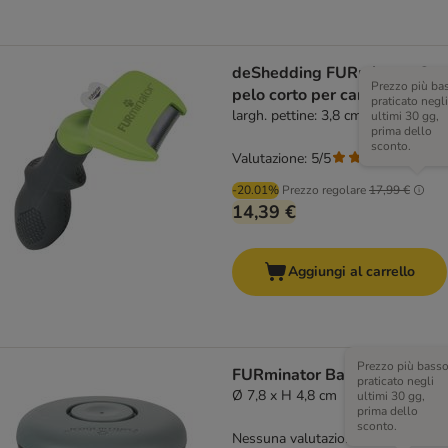
deShedding FURminator S
Prezzo più ba
pelo corto per cani
praticato negli
largh. pettine: 3,8 cm
ultimi 30 gg,
prima dello
sconto.
Valutazione: 5/5
(
2
)
-20.01%
Prezzo regolare
17,99 €
14,39 €
Aggiungi al carrello
Prezzo più bass
FURminator Bathing Brush
praticato negli
Ø 7,8 x H 4,8 cm
ultimi 30 gg,
prima dello
sconto.
Nessuna valutazione