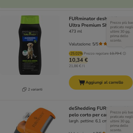
FURminator deshedding
Prezzo più ba
Ultra Premium Shampoo
praticato negli
473 ml
ultimi 30 gg,
prima dello
sconto.
Valutazione: 5/5
(
1
)
-25.02%
Prezzo regolare
13,79 €
10,34 €
21,86 € / l
Aggiungi al carrello
2 varianti
deShedding FURminator M
Prezzo più ba
pelo corto per cani
praticato negli
largh. pettine: 6,1 cm
ultimi 30 gg,
prima dello
sconto.