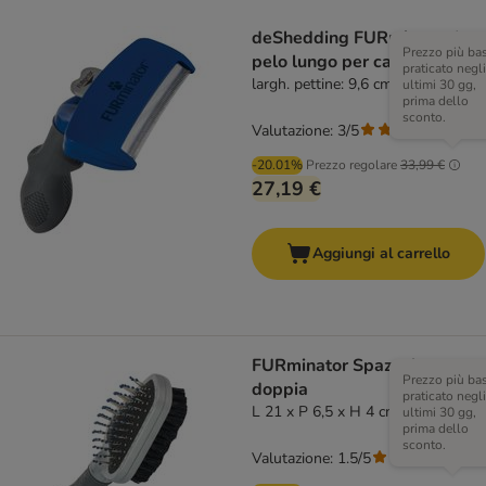
deShedding FURminator L
Prezzo più ba
pelo lungo per cani
praticato negli
largh. pettine: 9,6 cm
ultimi 30 gg,
prima dello
sconto.
Valutazione: 3/5
(
2
)
-20.01%
Prezzo regolare
33,99 €
27,19 €
Aggiungi al carrello
FURminator Spazzola
Prezzo più ba
doppia
praticato negli
L 21 x P 6,5 x H 4 cm
ultimi 30 gg,
prima dello
sconto.
Valutazione: 1.5/5
(
2
)