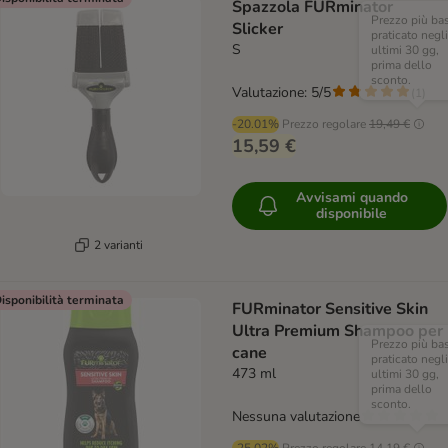
Spazzola FURminator
Prezzo più ba
Slicker
praticato negli
S
ultimi 30 gg,
prima dello
sconto.
Valutazione: 5/5
(
1
)
-20.01%
Prezzo regolare
19,49 €
15,59 €
Avvisami quando
disponibile
2 varianti
isponibilità terminata
FURminator Sensitive Skin
Ultra Premium Shampoo per
Prezzo più ba
cane
praticato negli
473 ml
ultimi 30 gg,
prima dello
sconto.
Nessuna valutazione