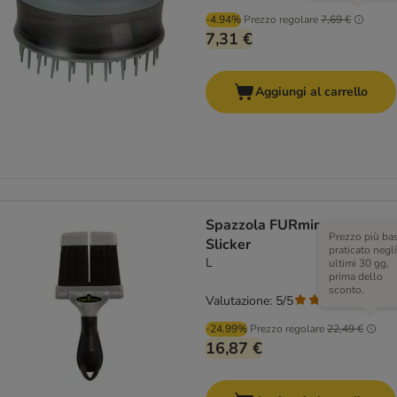
-4.94%
Prezzo regolare
7,69 €
7,31 €
Aggiungi al carrello
Spazzola FURminator
Prezzo più ba
Slicker
praticato negli
L
ultimi 30 gg,
prima dello
sconto.
Valutazione: 5/5
(
1
)
-24.99%
Prezzo regolare
22,49 €
16,87 €