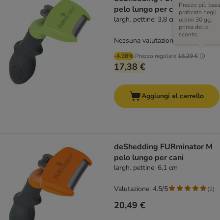
Prezzo più bas
pelo lungo per cani
praticato negli
largh. pettine: 3,8 cm
ultimi 30 gg,
prima dello
sconto.
Nessuna valutazione
-4.98%
Prezzo regolare
18,29 €
17,38 €
Aggiungi al carrello
deShedding FURminator M
pelo lungo per cani
largh. pettine: 6,1 cm
Valutazione: 4.5/5
(
2
)
20,49 €