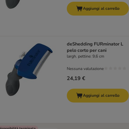
Aggiungi al carrello
deShedding FURminator L
pelo corto per cani
largh. pettine: 9,6 cm
Nessuna valutazione
24,19 €
Aggiungi al carrello
isponibilità terminata