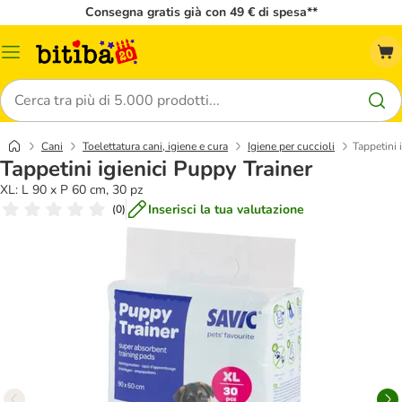
Consegna gratis già con 49 € di spesa**
Overview
catalogo
Cerca
Cani
Toelettatura cani, igiene e cura
Igiene per cuccioli
Tappetini 
Tappetini igienici Puppy Trainer
XL: L 90 x P 60 cm, 30 pz
Inserisci la tua valutazione
(
0
)