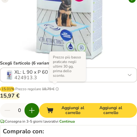
Prezzo più basso
praticato negli
Scegli l'articolo (6 varianti)
ultimi 30 gg,
prima dello
XL: L 90 x P 60 cm, 30 pz
sconto.
424913.3
-15.01%
Prezzo regolare
18,79 €
15,97 €
Aggiungi al
Aggiungi al
carrello
carrello
Consegna in 3-5 giorni lavorativi
Continua
Compralo con: