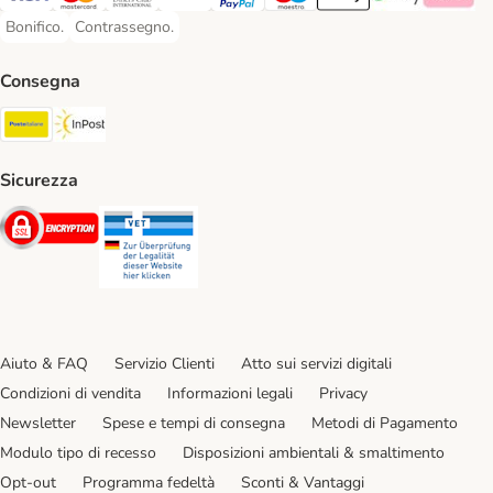
Visa. Payment Method
Mastercard. Payment Method
Diners Club. Payment Method
Postepay. Payment Method
PayPal. Payment Method
Maestro. Payment Method
Apple pay. Payment Met
Google Pay Paym
Klarna Pa
Bonifico.
Contrassegno.
Bonifico. Payment Method
Contrassegno. Payment Method
Consegna
Poste Italiane. Shipping Method
InPost. Shipping Method
Sicurezza
Security
Security
Aiuto & FAQ
Servizio Clienti
Atto sui servizi digitali
Condizioni di vendita
Informazioni legali
Privacy
Newsletter
Spese e tempi di consegna
Metodi di Pagamento
Modulo tipo di recesso
Disposizioni ambientali & smaltimento
Opt-out
Programma fedeltà
Sconti & Vantaggi