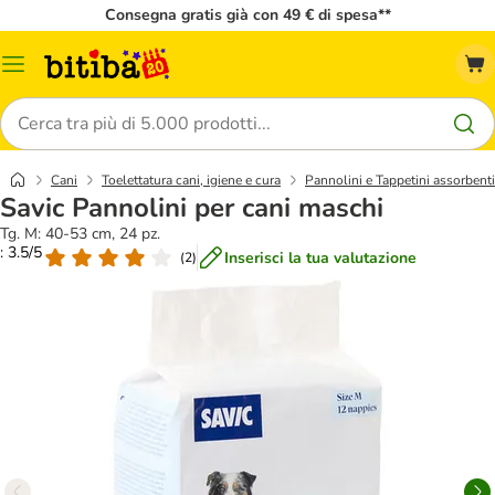
Consegna gratis già con 49 € di spesa**
Overview
catalogo
Cerca
Cani
Toelettatura cani, igiene e cura
Pannolini e Tappetini assorbenti
Savic Pannolini per cani maschi
Tg. M: 40-53 cm, 24 pz.
: 3.5/5
Inserisci la tua valutazione
(
2
)