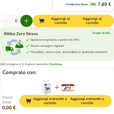
7,89 €
-6%
Aggiungi al
Aggiungi al
carrello
carrello
Scopri di più
Bitiba Zero Stress
Spedizione gratuita a partire da 49 €
Ricevi consegne regolari
Flessibile, senza costi, annullabile in qualsiasi momento
Consegna in 3-5 giorni lavorativi
Continua
Compralo con:
Prezzo
Aggiungi entrambi a
Aggiungi entrambi a
totale
carrello
carrello
0,00 €