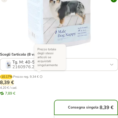
Prezzo totale
degli stessi
Scegli l'articolo (8 varianti)
articoli se
acquistati
Tg. M: 40-53 cm, 24 pz.
singolarmente
2160976.2
-10.17%
Prezzo reg.
9,34 €
8,39 €
4,20 € / cad.
7,89 €
8,39 €
Consegna singola