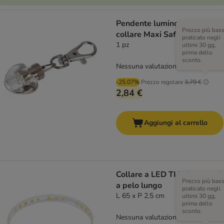
Pendente luminoso per
Prezzo più bas
collare Maxi Safe Heart
praticato negli
1 pz
ultimi 30 gg,
prima dello
sconto.
Nessuna valutazione
-25.07%
Prezzo regolare
3,79 €
2,84 €
Aggiungi al carrello
Collare a LED TIAKI per cani
Prezzo più bas
a pelo lungo
praticato negli
L 65 x P 2,5 cm
ultimi 30 gg,
prima dello
sconto.
Nessuna valutazione