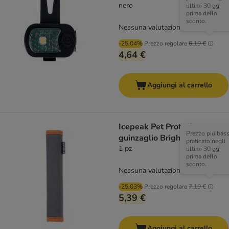
nero
ultimi 30 gg,
prima dello
sconto.
Nessuna valutazione
-25.04%
Prezzo regolare
6,19 €
4,64 €
Aggiungi al carrello
Icepeak Pet Protezione per
Prezzo più bas
guinzaglio Brightly Tube
praticato negli
1 pz
ultimi 30 gg,
prima dello
sconto.
Nessuna valutazione
-25.03%
Prezzo regolare
7,19 €
5,39 €
Aggiungi al carrello