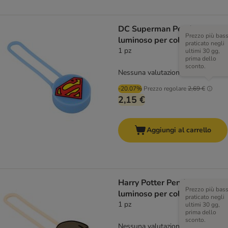
DC Superman Pendente
Prezzo più bas
luminoso per collare
praticato negli
1 pz
ultimi 30 gg,
prima dello
sconto.
Nessuna valutazione
-20.07%
Prezzo regolare
2,69 €
2,15 €
Aggiungi al carrello
Harry Potter Pendente
Prezzo più bas
luminoso per collare
praticato negli
1 pz
ultimi 30 gg,
prima dello
sconto.
Nessuna valutazione