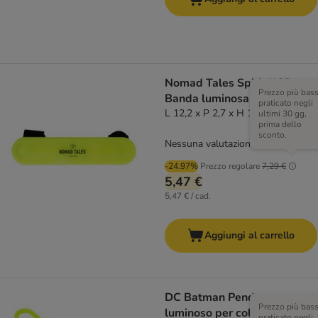
Nomad Tales Spirit USB
Prezzo più bas
Banda luminosa in silicone
praticato negli
L 12,2 x P 2,7 x H 1 cm
ultimi 30 gg,
prima dello
sconto.
Nessuna valutazione
-24.97%
Prezzo regolare
7,29 €
5,47 €
5,47 € / cad.
Aggiungi al carrello
DC Batman Pendente
Prezzo più bas
luminoso per collare
praticato negli