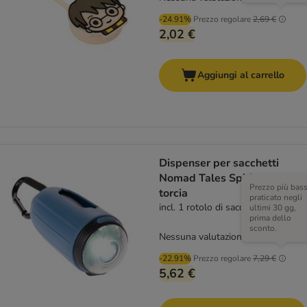
-24.91%
Prezzo regolare
2,69 €
2,02 €
Aggiungi al carrello
Dispenser per sacchetti
Nomad Tales Spirit con
Prezzo più bas
torcia
praticato negli
incl. 1 rotolo di sacchetti
ultimi 30 gg,
prima dello
sconto.
Nessuna valutazione
-22.91%
Prezzo regolare
7,29 €
5,62 €