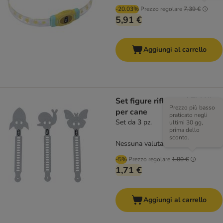
-20.03%
Prezzo regolare
7,39 €
5,91 €
Aggiungi al carrello
Set figure riflettenti TIAKI
Prezzo più basso
per cane
praticato negli
Set da 3 pz.
ultimi 30 gg,
prima dello
sconto.
Nessuna valutazione
-5%
Prezzo regolare
1,80 €
1,71 €
Aggiungi al carrello