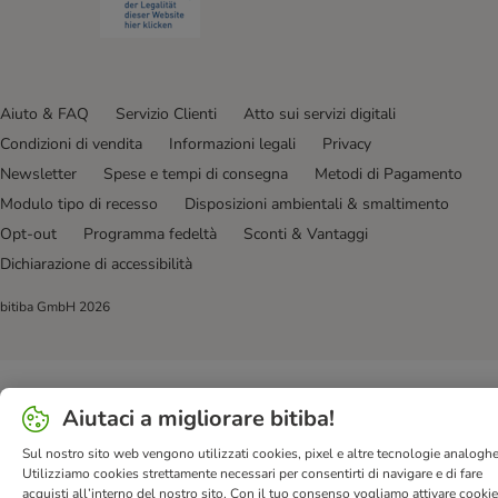
Aiuto & FAQ
Servizio Clienti
Atto sui servizi digitali
Condizioni di vendita
Informazioni legali
Privacy
Newsletter
Spese e tempi di consegna
Metodi di Pagamento
Modulo tipo di recesso
Disposizioni ambientali & smaltimento
Opt-out
Programma fedeltà
Sconti & Vantaggi
Dichiarazione di accessibilità
bitiba GmbH
2026
Aiutaci a migliorare bitiba!
Sul nostro sito web vengono utilizzati cookies, pixel e altre tecnologie analoghe
Utilizziamo cookies strettamente necessari per consentirti di navigare e di fare
acquisti all’interno del nostro sito. Con il tuo consenso vogliamo attivare cooki