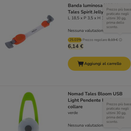
Banda luminosa USB Nomad
Prezzo più bas
Tales Spirit Jelly
praticato negli
L 18,5 x P 3,5 x H 1,7 cm
ultimi 30 gg,
prima dello
sconto.
Nessuna valutazione
-25.03%
Prezzo regolare
8,19 €
6,14 €
Aggiungi al carrello
Nomad Tales Bloom USB
Light Pendente luminoso per
Prezzo più bas
collare
praticato negli
verde
ultimi 30 gg,
prima dello
sconto.
Nessuna valutazione