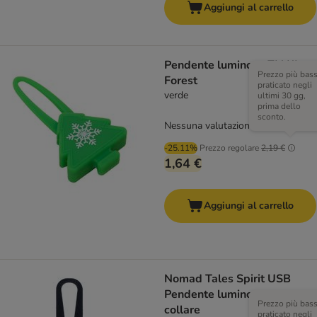
Aggiungi al carrello
Pendente luminoso TIAKI
Prezzo più bas
Forest
praticato negli
verde
ultimi 30 gg,
prima dello
sconto.
Nessuna valutazione
-25.11%
Prezzo regolare
2,19 €
1,64 €
Aggiungi al carrello
Nomad Tales Spirit USB
Pendente luminoso per
Prezzo più bas
collare
praticato negli