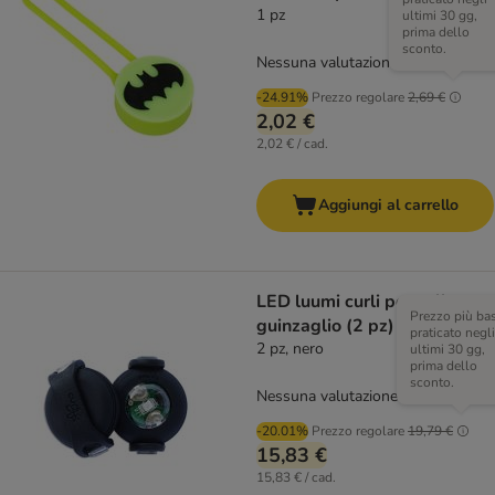
1 pz
ultimi 30 gg,
prima dello
sconto.
Nessuna valutazione
-24.91%
Prezzo regolare
2,69 €
2,02 €
2,02 € / cad.
Aggiungi al carrello
LED luumi curli per collare o
Prezzo più ba
guinzaglio (2 pz)
praticato negli
2 pz, nero
ultimi 30 gg,
prima dello
sconto.
Nessuna valutazione
-20.01%
Prezzo regolare
19,79 €
15,83 €
15,83 € / cad.