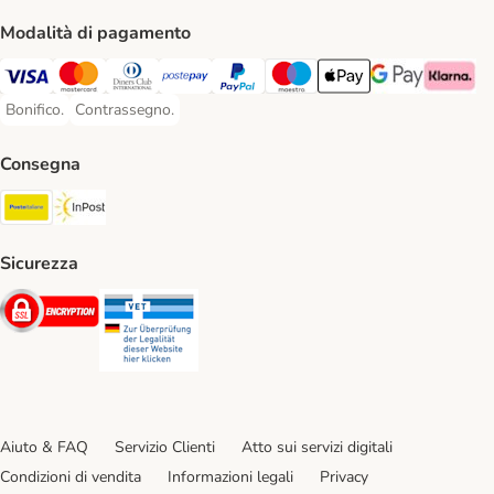
Modalità di pagamento
Visa. Payment Method
Mastercard. Payment Method
Diners Club. Payment Method
Postepay. Payment Method
PayPal. Payment Method
Maestro. Payment Method
Apple pay. Payment Met
Google Pay Paym
Klarna Pa
Bonifico.
Contrassegno.
Bonifico. Payment Method
Contrassegno. Payment Method
Consegna
Poste Italiane. Shipping Method
InPost. Shipping Method
Sicurezza
Security
Security
Aiuto & FAQ
Servizio Clienti
Atto sui servizi digitali
Condizioni di vendita
Informazioni legali
Privacy