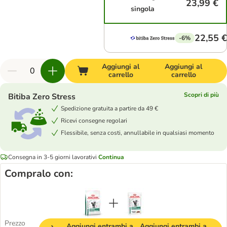
23,99 €
singola
22,55 €
-6%
Aggiungi al
Aggiungi al
carrello
carrello
Scopri di più
Bitiba Zero Stress
Spedizione gratuita a partire da 49 €
Ricevi consegne regolari
Flessibile, senza costi, annullabile in qualsiasi momento
Consegna in 3-5 giorni lavorativi
Continua
Compralo con:
Prezzo
Aggiungi entrambi a
Aggiungi entrambi a