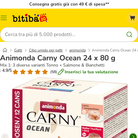
Consegna gratis già con 49 € di spesa**
Overview
catalogo
Cerca
Gatti
Cibo umido per gatti
animonda
Animonda Carny Ocean 24 x
Animonda Carny Ocean 24 x 80 g
Mix 1: 3 diverse varianti Tonno + Salmone & Bianchetti
: 4.9/5
Inserisci la tua valutazione
(
58
)