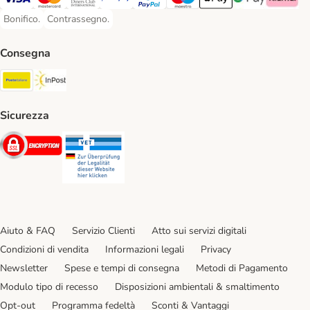
Visa. Payment Method
Mastercard. Payment Method
Diners Club. Payment Method
Postepay. Payment Method
PayPal. Payment Method
Maestro. Payment Method
Apple pay. Payment Met
Google Pay Paym
Klarna Pa
Bonifico.
Contrassegno.
Bonifico. Payment Method
Contrassegno. Payment Method
Consegna
Poste Italiane. Shipping Method
InPost. Shipping Method
Sicurezza
Security
Security
Aiuto & FAQ
Servizio Clienti
Atto sui servizi digitali
Condizioni di vendita
Informazioni legali
Privacy
Newsletter
Spese e tempi di consegna
Metodi di Pagamento
Modulo tipo di recesso
Disposizioni ambientali & smaltimento
Opt-out
Programma fedeltà
Sconti & Vantaggi