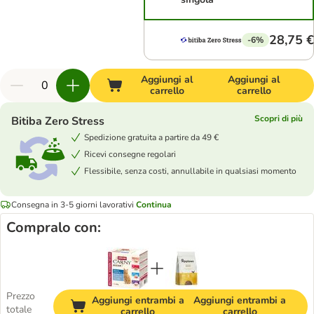
28,75 €
-6%
Aggiungi al
Aggiungi al
carrello
carrello
Scopri di più
Bitiba Zero Stress
Spedizione gratuita a partire da 49 €
Ricevi consegne regolari
Flessibile, senza costi, annullabile in qualsiasi momento
Consegna in 3-5 giorni lavorativi
Continua
Compralo con:
Prezzo
Aggiungi entrambi a
Aggiungi entrambi a
totale
carrello
carrello