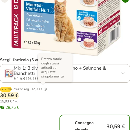
Prezzo totale
Scegli l'articolo (5 varianti)
degli stessi
Mix 1: 3 diverse varianti Tonno + Salmone &
articoli se
acquistati
Bianchetti
singolarmente
516819.10
-7.25%
Prezzo reg.
32,98 €
30,59 €
15,93 € / kg
28,75 €
Consegna
30,59 €
singola