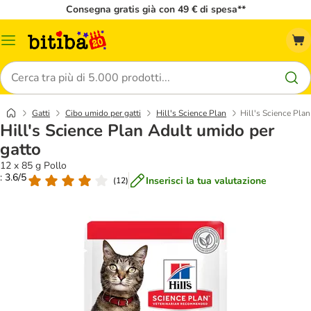
Consegna gratis già con 49 € di spesa**
Overview
catalogo
Cerca
Gatti
Cibo umido per gatti
Hill's Science Plan
Hill's Science Pla
Hill's Science Plan Adult umido per
gatto
12 x 85 g Pollo
: 3.6/5
Inserisci la tua valutazione
(
12
)