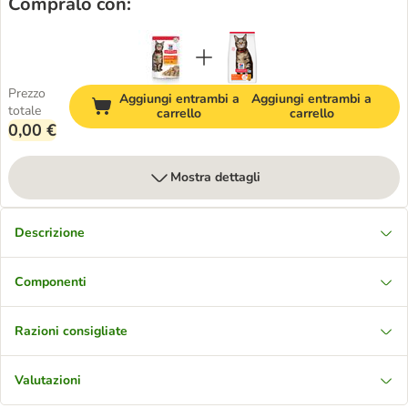
Compralo con:
Prezzo
Aggiungi entrambi a
Aggiungi entrambi a
totale
carrello
carrello
0,00 €
Mostra dettagli
Descrizione
Componenti
Razioni consigliate
Valutazioni