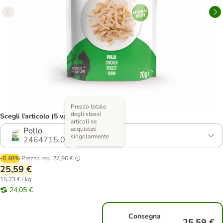
Prezzo totale
degli stessi
Scegli l'articolo (5 varianti)
articoli se
acquistati
Pollo
singolarmente
2464715.0
-8.48%
Prezzo reg.
27,96 €
25,59 €
15,23 € / kg
24,05 €
Consegna
25,59 €