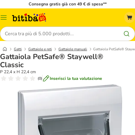
Consegna gratis già con 49 € di spesa**
Overview
catalogo
Cerca
Gatti
Gattaiole e reti
Gattaiole manuali
Gattaiola PetSafe® Stayw
Gattaiola PetSafe® Staywell®
Classic
P 22,4 x H 22,4 cm
Inserisci la tua valutazione
(
0
)