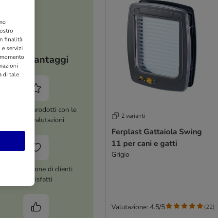
amo
nostro
 finalità
 e servizi
I tuoi vantaggi
si momento
rmazioni
 di tale
ltre 8.000 prodotti con le
2 varianti
migliori valutazioni
Ferplast Gattaiola Swing
11 per cani e gatti
Grigio
Più di 1 milione di clienti
soddisfatti
Valutazione: 4.5/5
(
22
)