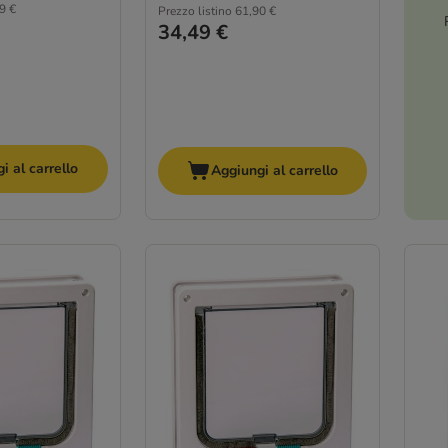
9 €
Prezzo listino
61,90 €
34,49 €
i al carrello
Aggiungi al carrello