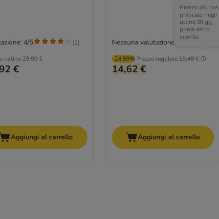
Prezzo più bas
praticato negli
ultimi 30 gg,
prima dello
sconto.
azione: 4/5
Nessuna valutazione
(
2
)
o listino
29,99 €
-24.99%
Prezzo regolare
19,49 €
92 €
14,62 €
Aggiungi al carrello
Aggiungi al carrello