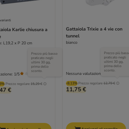
varianti
Gattaiola Trixie a 4 vie con
aiola Karlie chiusura a
tunnel
e
bianco
io: L19,2 x P 20 cm
Prezzo più bass
Prezzo più basso
praticato negli
praticato negli
ultimi 30 gg,
ultimi 30 gg,
prima dello
prima dello
sconto.
sconto.
Nessuna valutazione
azione: 1/5
(
1
)
-8.13%
Prezzo regolare
12,79 €
98%
Prezzo regolare
15,29 €
11,75 €
47 €