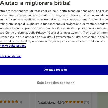
Aiutaci a migliorare bitiba!
stro sito web vengono utilizzati cookies, pixel e altre tecnologie analoghe. Utilizzi
 strettamente necessari per consentirti di navigare e di fare acquisti all’interno del 
on il tuo consenso vogliamo attivare cookies di analisi e prestazione, funzionali e con
eting, allo scopo di migliorare la tua esperienza di navigazione, di mostrarti prodotti
 interesse e annunci personalizzati. Puoi modificare queste impostazioni in qualsia
tro Centro preferenze sulla Privacy (“Gestisci le impostazioni”). Trovi ulteriori info
l responsabile della gestione dei tuoi dati, il trattamento dei dati personali e le finalità
mento nel nostro Centro preferenze sulla privacy, così come all’interno della nostra
mativa sulla privacy
O
i le impostazioni
2 varianti
 Mate 210 a 4
Ferplast Gattaiola Swing
Accetta e prosegui
11 per cani e gatti
Bianco
Solo i cookies necessari
(
1
)
Valutazione: 4.5/5
(
22
)