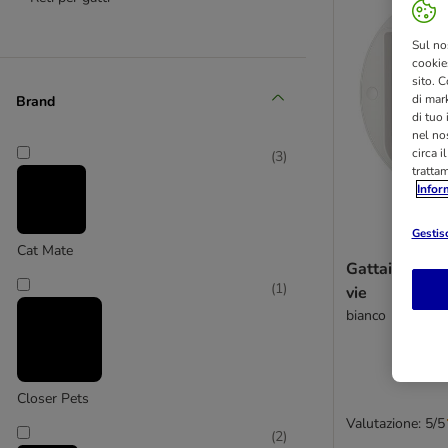
Sul no
cookies
sito. C
di mark
Brand
di tuo
nel nos
circa i
(
3
)
tratta
Infor
Gestisc
Cat Mate
Gattaiola Cat
(
1
)
vie
bianco
Closer Pets
Valutazione: 5/5
(
2
)