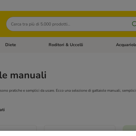
Cerca
Diete
Roditori & Uccelli
Acquariol
Gatti
Apri Menù Categoria: Cani
Apri Menù Categoria: Diete
Apri Menù Cat
le manuali
sono pratiche e semplici da usare. Ecco una selezione di gattaiole manuali, semplicis
ati