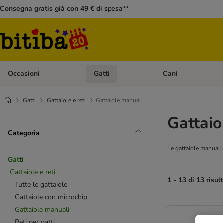
Consegna gratis già con 49 € di spesa**
Occasioni
Gatti
Cani
Apri Menù Categoria: Occasioni
Apri Menù Categoria: 
Gatti
Gattaiole e reti
Gattaiole manuali
Gattaio
Categoria
Le gattaiole manuali 
Gatti
Gattaiole e reti
1 - 13 di 13 risult
Tutte le gattaiole
Gattaiole con microchip
Gattaiole manuali
Reti per gatti