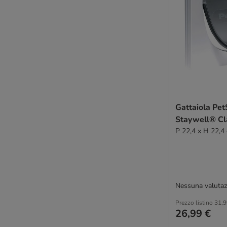
Gattaiola Pe
Staywell® Cl
P 22,4 x H 22,4
Nessuna valutaz
Prezzo listino
31,9
26,99 €