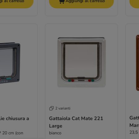
i al carrello
Aggiungi al carrello
2 varianti
Gatt
ie chiusura a
Gattaiola Cat Mate 221
Mar
Large
23,5
 P 20 cm (con
bianco