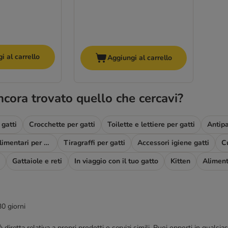
i al carrello
Aggiungi al carrello
ncora trovato quello che cercavi?
gatti
Crocchette per gatti
Toilette e lettiere per gatti
Antipa
Complementi alimentari per gatti
Tiragraffi per gatti
Accessori igiene gatti
Gattaiole e reti
In viaggio con il tuo gatto
Kitten
Aliment
30 giorni
blicità diretta relativa a propri prodotti o servizi simili. Puoi opporti in q