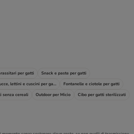
rassitari per gatti
Snack e paste per gatti
Cucce, lettini e cuscini per gatti
Fontanelle e ciotole per gatti
i senza cereali
Outdoor per Micio
Cibo per gatti sterilizzati
ualsiasi momento senza sostenere alcun costo, se non quelli di trasmissione