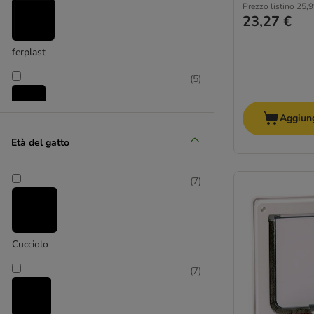
Prezzo listino
25,9
23,27 €
ferplast
(
5
)
Aggiung
Karlie
Età del gatto
(
1
)
(
7
)
Staywell
Cucciolo
(
1
)
(
7
)
Trixie