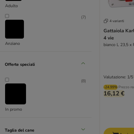
Adulto
(
7
)
4 varianti
Gattaiola Karl
4 vie
Anziano
bianco L 23,5 x
Offerte speciali
Valutazione: 1/5
(
8
)
-24.99%
Prezzo re
16,12 €
In promo
Taglia del cane