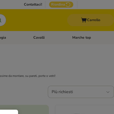
Contattaci!
Riordina
Carrello
ogia
Cavalli
Marche top
egoria: Roditori & Uccelli
Apri Menù Categoria: Acquariologia
Apri Menù Categoria: Cavalli
sime da montare, su pareti, porte o vetri!
Più richiesti