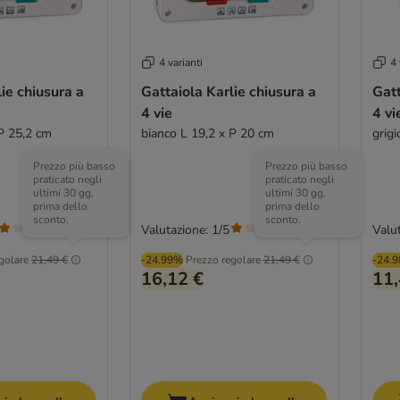
4 varianti
4 
ie chiusura a
Gattaiola Karlie chiusura a
Gatt
4 vie
4 vi
 P 25,2 cm
bianco L 19,2 x P 20 cm
grig
Prezzo più basso
Prezzo più basso
praticato negli
praticato negli
ultimi 30 gg,
ultimi 30 gg,
prima dello
prima dello
sconto.
sconto.
Valutazione: 1/5
Valut
(
1
)
(
1
)
golare
21,49 €
-24.99%
Prezzo regolare
21,49 €
-24.
16,12 €
11,