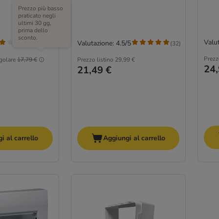
Prezzo più basso
praticato negli
ultimi 30 gg,
prima dello
sconto.
Valut
Valutazione: 4.5/5
(
1
)
(
32
)
Prezz
golare
17,79 €
Prezzo listino
29,99 €
24,
21,49 €
i al carrello
Aggiungi al carrello