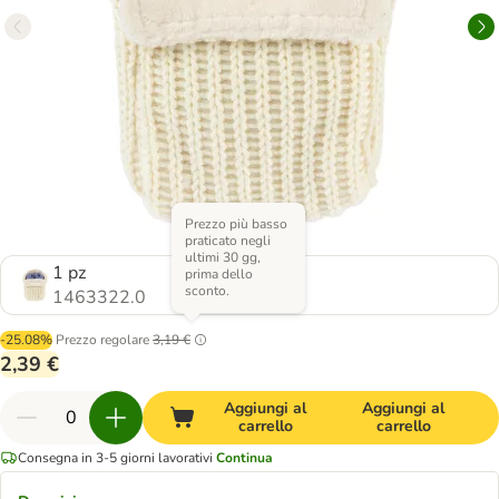
Prezzo più basso
praticato negli
ultimi 30 gg,
1 pz
prima dello
sconto.
1463322.0
-25.08%
Prezzo regolare
3,19 €
2,39 €
Aggiungi al
Aggiungi al
carrello
carrello
Consegna in 3-5 giorni lavorativi
Continua