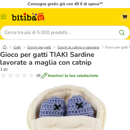
Consegna gratis già con 49 € di spesa**
Overview
catalogo
Cerca
Gatti
Giochi per gatti
Giochi al catnip e valeriana
Gioco per gatti 
Gioco per gatti TIAKI Sardine
lavorate a maglia con catnip
1 pz
Inserisci la tua valutazione
(
0
)