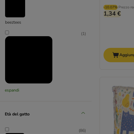
-10.07%
Prezzo re
1,34 €
beeztees
(
1
)
Aggiung
Canadian Cat Company
espandi
(
1
)
Età del gatto
Cosma
(
86
)