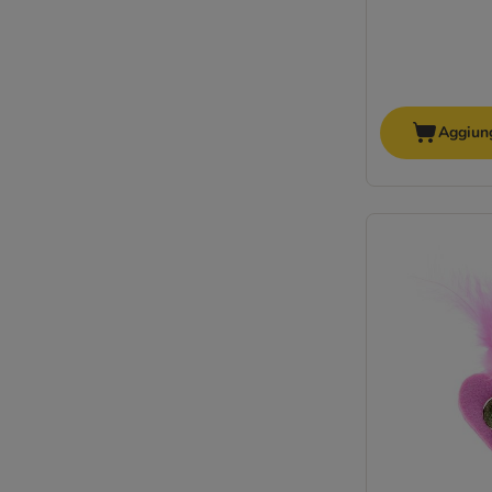
Aggiung