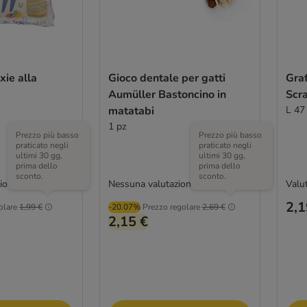
xie alla
Gioco dentale per gatti
Graf
Aumüller Bastoncino in
Scr
matatabi
L 47
1 pz
Prezzo più basso
Prezzo più basso
praticato negli
praticato negli
ultimi 30 gg,
ultimi 30 gg,
prima dello
prima dello
sconto.
sconto.
ione
Nessuna valutazione
Valut
2,1
olare
1,99 €
-20.07%
Prezzo regolare
2,69 €
2,15 €