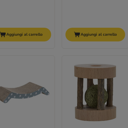
Aggiungi al carrello
Aggiungi al carrello