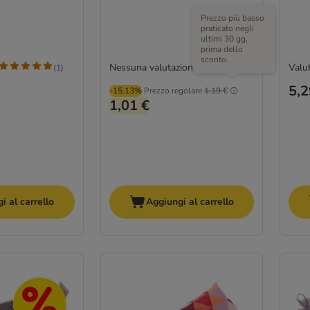
Prezzo più basso
praticato negli
ultimi 30 gg,
prima dello
sconto.
Nessuna valutazione
Valut
(
1
)
5,2
-15.13%
Prezzo regolare
1,19 €
1,01 €
i al carrello
Aggiungi al carrello