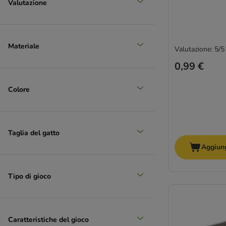
Valutazione
Materiale
Valutazione: 5/5
0,99 €
Colore
Taglia del gatto
Aggiung
Tipo di gioco
Caratteristiche del gioco