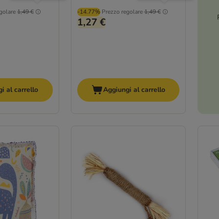
golare
1,49 €
-14.77%
Prezzo regolare
1,49 €
1,27 €
i al carrello
Aggiungi al carrello