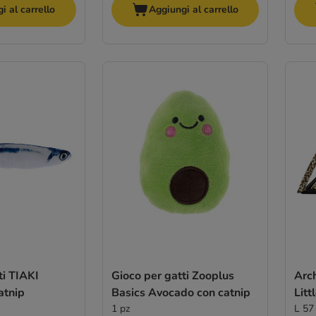
i al carrello
Aggiungi al carrello
ti TIAKI
Gioco per gatti Zooplus
Arch
atnip
Basics Avocado con catnip
Litt
1 pz
L 57