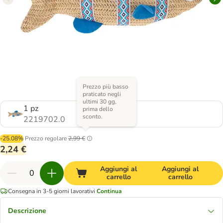
Prezzo più basso
praticato negli
ultimi 30 gg,
1 pz
prima dello
sconto.
2219702.0
-25.08%
Prezzo regolare
2,99 €
2,24 €
Aggiungi al
Aggiungi al
carrello
carrello
Consegna in 3-5 giorni lavorativi
Continua
Descrizione