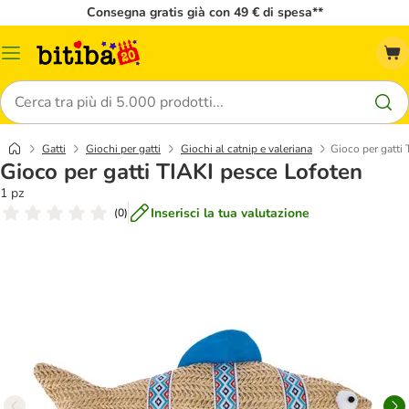
Consegna gratis già con 49 € di spesa**
Overview
catalogo
Cerca
Gatti
Giochi per gatti
Giochi al catnip e valeriana
Gioco per gatti
Gioco per gatti TIAKI pesce Lofoten
1 pz
Inserisci la tua valutazione
(
0
)