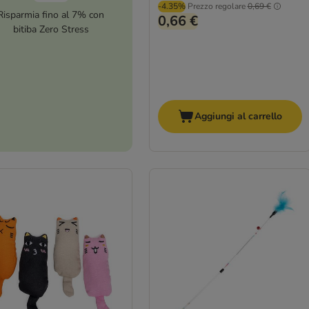
-4.35%
Prezzo regolare
0,69 €
Risparmia fino al 7% con
0,66 €
bitiba Zero Stress
Aggiungi al carrello