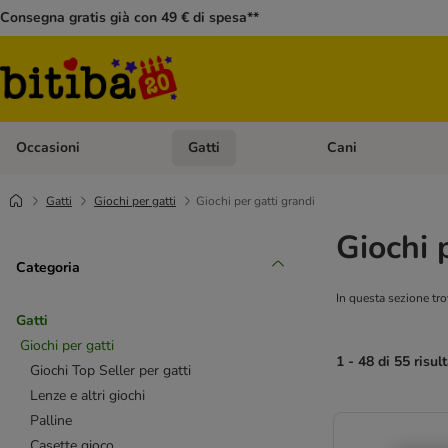
Consegna gratis già con 49 € di spesa**
Occasioni
Gatti
Cani
Apri Menù Categoria: Occasioni
Apri Menù Categoria: 
Gatti
Giochi per gatti
Giochi per gatti grandi
Giochi 
Categoria
In questa sezione tro
Gatti
Giochi per gatti
1 - 48 di 55 risult
Giochi Top Seller per gatti
Lenze e altri giochi
Palline
Casette gioco