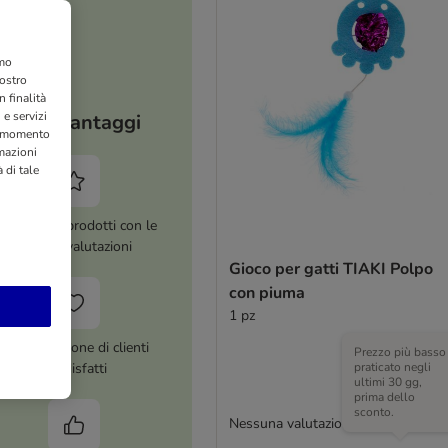
amo
nostro
 finalità
 e servizi
I tuoi vantaggi
si momento
rmazioni
 di tale
ltre 8.000 prodotti con le
migliori valutazioni
Gioco per gatti TIAKI Polpo
con piuma
1 pz
Più di 1 milione di clienti
Prezzo più basso
praticato negli
soddisfatti
ultimi 30 gg,
prima dello
sconto.
Nessuna valutazione