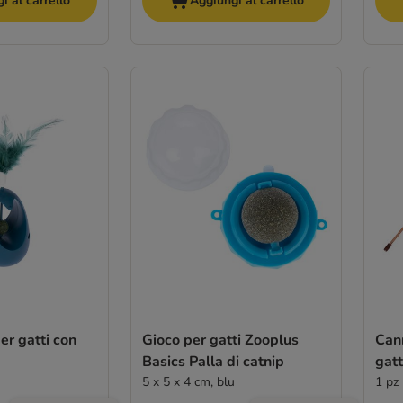
i al carrello
Aggiungi al carrello
er gatti con
Gioco per gatti Zooplus
Cann
Basics Palla di catnip
gatt
5 x 5 x 4 cm, blu
1 pz