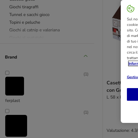
Giochi tiragraffi
Tunnel e sacchi gioco
Sul no
Topini e peluche
cookies
Giochi al catnip e valeriana
sito. C
di mark
Giochi al matatabi
di tuo
Attivazione mentale
nel nos
circa i
Circuiti per gatti
Brand
tratta
Laser
Infor
(
1
)
Giochi KONG
Gestisc
Casetta per 
Giochi Trixie
con Graffiatoi
Giochi Aumüller
L 58 x P 36 x H
Giochi Catit
ferplast
Giochi Modern Living
(
1
)
Giochi per gatti grandi
Valutazione: 4.3