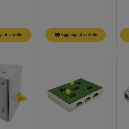
i al carrello
Aggiungi al carrello