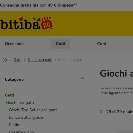
Consegna gratis già con 49 € di spesa**
Occasioni
Gatti
Cani
Apri Menù Categoria: Occasioni
Apri Menù Categoria: 
Gatti
Giochi per gatti
Circuiti per gatti
Giochi a
Categoria
Selezione di stimolant
l'intelligenza del tuo
Gatti
Giochi per gatti
Giochi Top Seller per gatti
1 - 29 di 29 risult
Lenze e altri giochi
Palline
Casette gioco