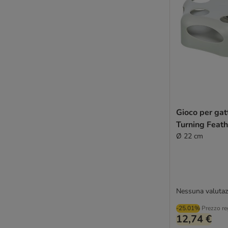
Gioco per gatt
Turning Feath
Ø 22 cm
Nessuna valutaz
-25.01%
Prezzo re
12,74 €