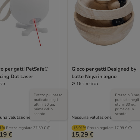
o per gatti PetSafe®
Gioco per gatti Designed by
cing Dot Laser
Lotte Neya in legno
zzo
Ø 16 cm circa
Prezzo più basso
Prezzo più bas
praticato negli
praticato negli
ultimi 30 gg,
ultimi 30 gg,
prima dello
prima dello
sconto.
sconto.
una valutazione
Nessuna valutazione
01%
Prezzo regolare
37,59 €
-15.01%
Prezzo regolare
17,99 €
19 €
15,29 €