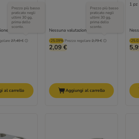
1 pz
Prezzo più basso
Prezzo più basso
praticato negli
praticato negli
ultimi 30 gg,
ultimi 30 gg,
prima dello
prima dello
sconto.
sconto.
ione
Nessuna valutazione
Ness
golare
27,49 €
-25.09%
Prezzo regolare
2,79 €
-25.
2,09 €
5,9
i al carrello
Aggiungi al carrello