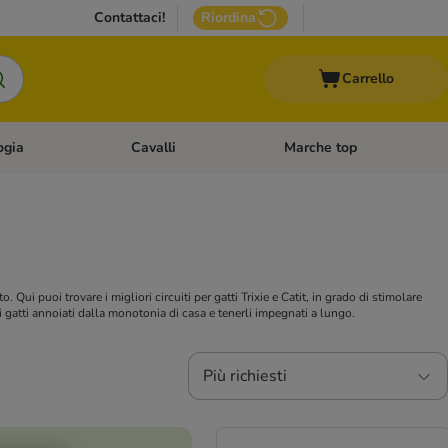
Contattaci!
Riordina
Carrello
ogia
Cavalli
Marche top
egoria: Roditori & Uccelli
Apri Menù Categoria: Acquariologia
Apri Menù Categoria: Cavalli
. Qui puoi trovare i migliori circuiti per gatti Trixie e Catit, in grado di stimolare
ere i gatti annoiati dalla monotonia di casa e tenerli impegnati a lungo.
Più richiesti