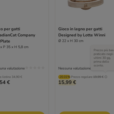
o per gatti
Gioco in legno per gatti
adianCat Company
Designed by Lotte Winni
yPlate
Ø 22 x H 30 cm
 x P 35 x H 5,8 cm
Prezzo più bas
praticato negli
ultimi 30 gg,
prima dello
sconto.
una valutazione
Nessuna valutazione
o listino
34,90 €
-20.01%
Prezzo regolare
19,99 €
54 €
15,99 €