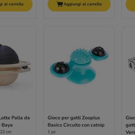
i al carrello
Aggiungi al carrello
otte Palla da
Gioco per gatti Zooplus
Gioc
o Baya
Basics Circuito con catnip
gatt
 22 cm
1 pz
Vers