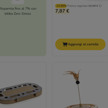
-24.98%
Prezzo regolare
10,49 €
Risparmia fino al 7% con
7,87 €
bitiba Zero Stress
Aggiungi al carrello