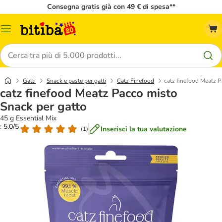
Consegna gratis già con 49 € di spesa**
Overview
catalogo
Cerca
Gatti
Snack e paste per gatti
Catz Finefood
catz finefood Meatz P
catz finefood Meatz Pacco misto
Snack per gatto
45 g Essential Mix
: 5.0/5
Inserisci la tua valutazione
(
1
)