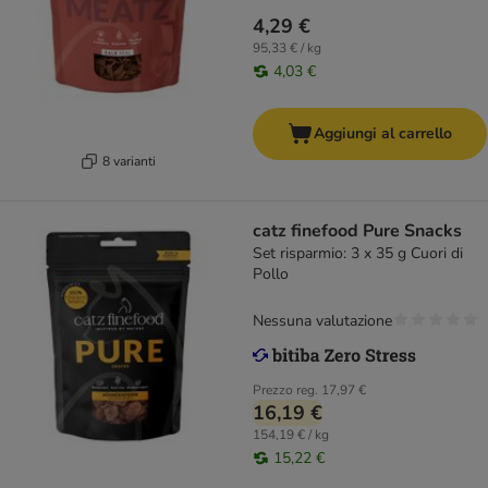
4,29 €
95,33 € / kg
4,03 €
Aggiungi al carrello
8 varianti
catz finefood Pure Snacks
Set risparmio: 3 x 35 g Cuori di
Pollo
Nessuna valutazione
Prezzo reg.
17,97 €
16,19 €
154,19 € / kg
15,22 €