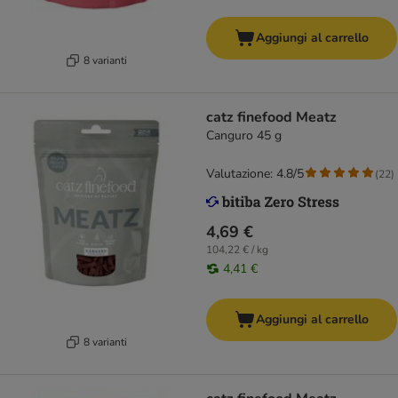
Aggiungi al carrello
8 varianti
catz finefood Meatz
Canguro 45 g
Valutazione: 4.8/5
(
22
)
4,69 €
104,22 € / kg
4,41 €
Aggiungi al carrello
8 varianti