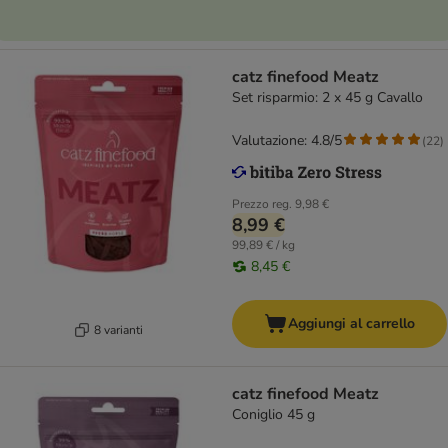
catz finefood Meatz
Set risparmio: 2 x 45 g Cavallo
Valutazione: 4.8/5
(
22
)
Prezzo reg.
9,98 €
8,99 €
99,89 € / kg
8,45 €
Aggiungi al carrello
8 varianti
catz finefood Meatz
Coniglio 45 g