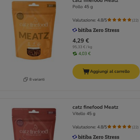
catz finefood Meatz
Pollo 45 g
Valutazione: 4.8/5
(
22
)
4,29 €
95,33 € / kg
4,03 €
Aggiungi al carrello
8 varianti
catz finefood Meatz
Vitello 45 g
Valutazione: 4.8/5
(
22
)