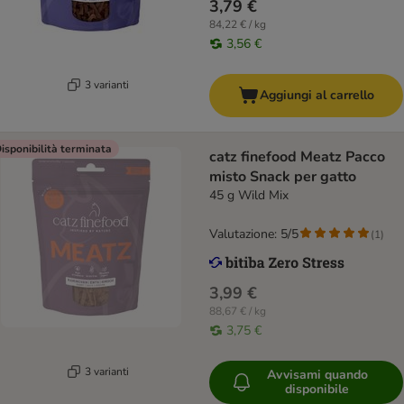
3,79 €
84,22 € / kg
3,56 €
3 varianti
Aggiungi al carrello
isponibilità terminata
catz finefood Meatz Pacco
misto Snack per gatto
45 g Wild Mix
Valutazione: 5/5
(
1
)
3,99 €
88,67 € / kg
3,75 €
3 varianti
Avvisami quando
disponibile