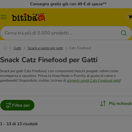
Consegna gratis già con 49 € di spesa**
Overview
catalogo
Cerca
Gatti
Snack e paste per gatti
Catz Finefood
Snack Catz Finefood per Gatti
Snack per gatti Catz Finefood, con componenti freschi pregiati, ottimi come
ricompensa o spuntino. Prova la linea Meatz o Purrrrly al gusto di carne o
gamberetti! Disponibile, inoltre, la linea di
alimenti umidi Catz Finefood gatti
!
Più richiesti
Filtra per
1 - 13 di 13 risultati