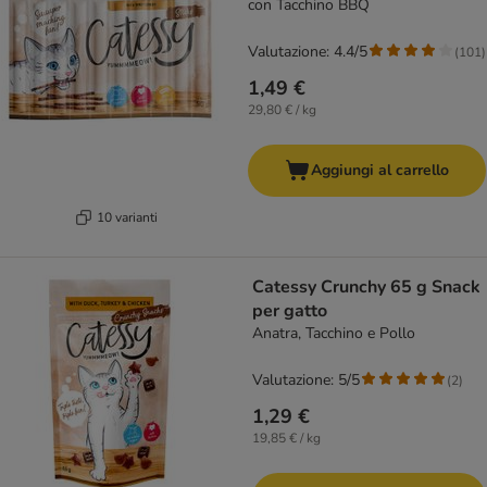
con Tacchino BBQ
Valutazione: 4.4/5
(
101
)
1,49 €
29,80 € / kg
Aggiungi al carrello
10 varianti
Catessy Crunchy 65 g Snack
per gatto
Anatra, Tacchino e Pollo
Valutazione: 5/5
(
2
)
1,29 €
19,85 € / kg