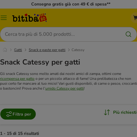
Consegna gratis già con 49 € di spesa**
Overview
catalogo
Cerca
Gatti
Snack e paste per gatti
Catessy
Snack Catessy per gatti
Gli snack Catessy sono molto amati dai nostri amici di zampa, ottimi come
ricompensa per gatto
o per un piccolo attacco di fame! Una prelibatezza che non
puoi certo far mancare al tuo micio! Vari gusti disponibili, di carne o pesce, croccanti
o bastoncini! Prova anche l'
umido Catessy per gatti
!
Più richiesti
Filtra per
1 - 15 di 15 risultati