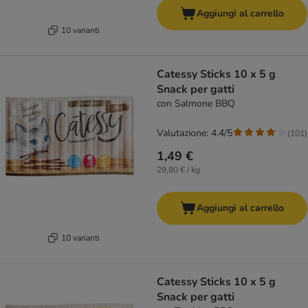
Aggiungi al carrello
10 varianti
Catessy Sticks 10 x 5 g
Snack per gatti
con Salmone BBQ
Valutazione: 4.4/5
(
101
)
1,49 €
29,80 € / kg
Aggiungi al carrello
10 varianti
Catessy Sticks 10 x 5 g
Snack per gatti