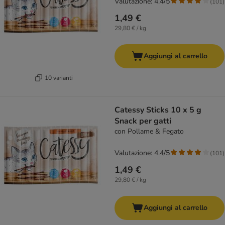
Valutazione: 4.4/5
(
101
)
1,49 €
29,80 € / kg
Aggiungi al carrello
10 varianti
Catessy Sticks 10 x 5 g
Snack per gatti
con Pollame & Fegato
Valutazione: 4.4/5
(
101
)
1,49 €
29,80 € / kg
Aggiungi al carrello