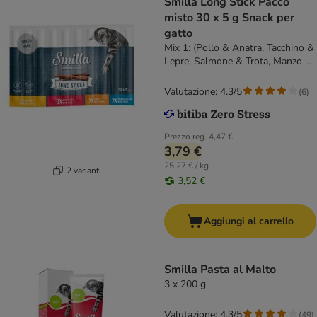
Smilla Long Stick Pacco
misto 30 x 5 g Snack per
gatto
Mix 1: (Pollo & Anatra, Tacchino &
Lepre, Salmone & Trota, Manzo &
Fegato)
Valutazione: 4.3/5
(
6
)
Prezzo reg.
4,47 €
3,79 €
25,27 € / kg
2 varianti
3,52 €
Aggiungi al carrello
Smilla Pasta al Malto
3 x 200 g
Valutazione: 4.3/5
(
49
)