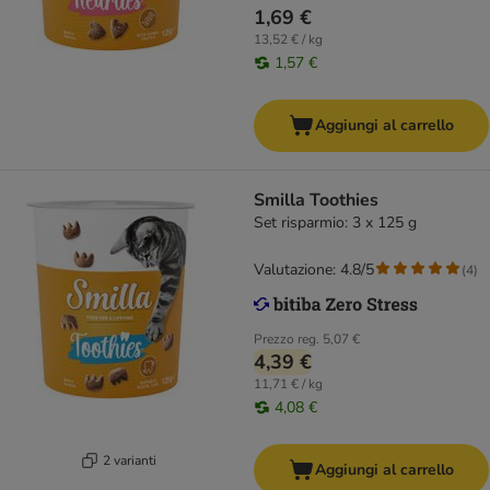
1,69 €
13,52 € / kg
1,57 €
Aggiungi al carrello
Smilla Toothies
Set risparmio: 3 x 125 g
Valutazione: 4.8/5
(
4
)
Prezzo reg.
5,07 €
4,39 €
11,71 € / kg
4,08 €
2 varianti
Aggiungi al carrello