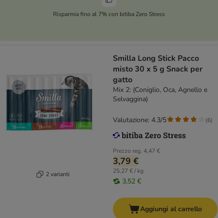
Risparmia fino al 7% con bitiba Zero Stress
Smilla Long Stick Pacco
misto 30 x 5 g Snack per
gatto
Mix 2: (Coniglio, Oca, Agnello e
Selvaggina)
Valutazione: 4.3/5
(
6
)
Prezzo reg.
4,47 €
3,79 €
25,27 € / kg
2 varianti
3,52 €
Aggiungi al carrello