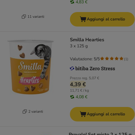
4,83 €
11 varianti
Aggiungi al carrello
Smilla Hearties
3 x 125 g
Valutazione: 5/5
(
1
)
Prezzo reg.
5,07 €
4,39 €
11,71 € / kg
4,08 €
2 varianti
Aggiungi al carrello
Provalo! Set misto 2 x 125 g