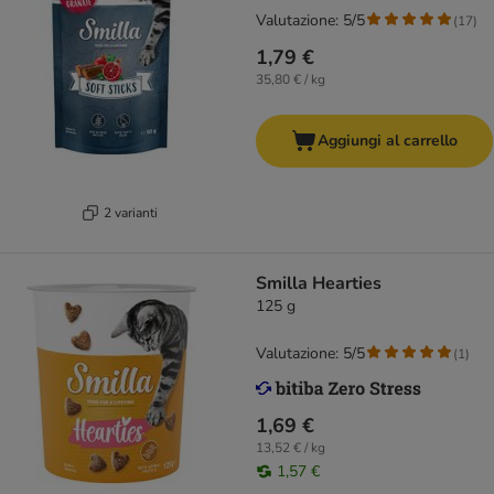
Valutazione: 5/5
(
17
)
1,79 €
35,80 € / kg
Aggiungi al carrello
2 varianti
Smilla Hearties
125 g
Valutazione: 5/5
(
1
)
1,69 €
13,52 € / kg
1,57 €