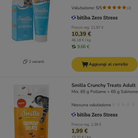
Valutazione: 5/5
(
2
)
Prezzo reg.
11,97 €
10,39 €
46,18 € / kg
9,66 €
2 varianti
Aggiungi al carrello
Smilla Crunchy Treats Adult
Mix: 65 g Pollame + 65 g Salmone
Nessuna valutazione
Prezzo reg.
2,38 €
1,99 €
15,31 € / kg