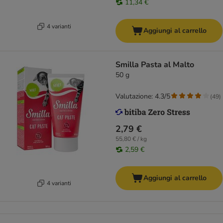
11,34 €
4 varianti
Aggiungi al carrello
Smilla Pasta al Malto
50 g
Valutazione: 4.3/5
(
49
)
2,79 €
55,80 € / kg
2,59 €
Aggiungi al carrello
4 varianti