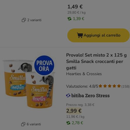
1,49 €
29,80 € / kg
1,39 €
2 varianti
Aggiungi al carrello
Provalo! Set misto 2 x 125 g
Smilla Snack croccanti per
gatti
Hearties & Crossies
Valutazione: 4.8/5
(
158
)
Prezzo reg.
3,38 €
2,99 €
11,96 € / kg
2,78 €
6 varianti