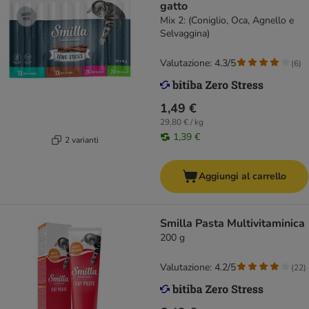
gatto
Mix 2: (Coniglio, Oca, Agnello e
Selvaggina)
Valutazione: 4.3/5
(
6
)
1,49 €
29,80 € / kg
1,39 €
2 varianti
Aggiungi al carrello
Smilla Pasta Multivitaminica
200 g
Valutazione: 4.2/5
(
22
)