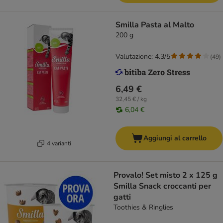
Smilla Pasta al Malto
200 g
Valutazione: 4.3/5
(
49
)
6,49 €
32,45 € / kg
6,04 €
Aggiungi al carrello
4 varianti
Provalo! Set misto 2 x 125 g
Smilla Snack croccanti per
gatti
Toothies & Ringlies