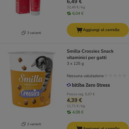
6,49 €
32,45 € / kg
6,04 €
Aggiungi al carrello
3 varianti
Smilla Crossies Snack
vitaminici per gatti
3 x 125 g
Nessuna valutazione
Prezzo reg.
5,07 €
4,39 €
11,71 € / kg
4,08 €
2 varianti
Aggiungi al carrello