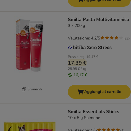
Smilla Pasta Multivitaminica
3 x 200 g
Valutazione: 4.2/5
(
22
)
Prezzo reg.
19,47 €
17,39 €
28,98 € / kg
16,17 €
3 varianti
Aggiungi al carrello
Smilla Essentials Sticks
10 x 5 g Salmone
Valutazione: 5/5
(
1
)