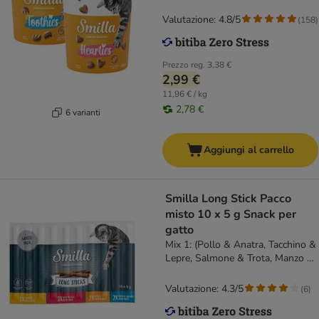
Valutazione: 4.8/5
(
158
)
Prezzo reg.
3,38 €
2,99 €
11,96 € / kg
2,78 €
6 varianti
Aggiungi al carrello
Smilla Long Stick Pacco
misto 10 x 5 g Snack per
gatto
Mix 1: (Pollo & Anatra, Tacchino &
Lepre, Salmone & Trota, Manzo &
Fegato)
Valutazione: 4.3/5
(
6
)