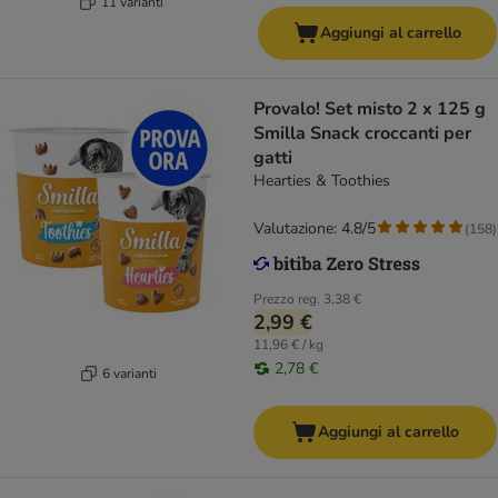
11 varianti
Aggiungi al carrello
Provalo! Set misto 2 x 125 g
Smilla Snack croccanti per
gatti
Hearties & Toothies
Valutazione: 4.8/5
(
158
)
Prezzo reg.
3,38 €
2,99 €
11,96 € / kg
2,78 €
6 varianti
Aggiungi al carrello