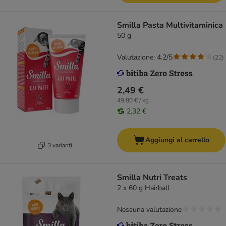
Smilla Pasta Multivitaminica
50 g
Valutazione: 4.2/5
(
22
)
2,49 €
49,80 € / kg
2,32 €
Aggiungi al carrello
3 varianti
Smilla Nutri Treats
2 x 60 g Hairball
Nessuna valutazione