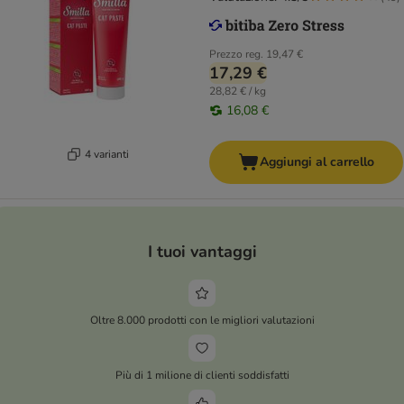
Prezzo reg.
19,47 €
17,29 €
28,82 € / kg
16,08 €
4 varianti
Aggiungi al carrello
I tuoi vantaggi
Oltre 8.000 prodotti con le migliori valutazioni
Più di 1 milione di clienti soddisfatti