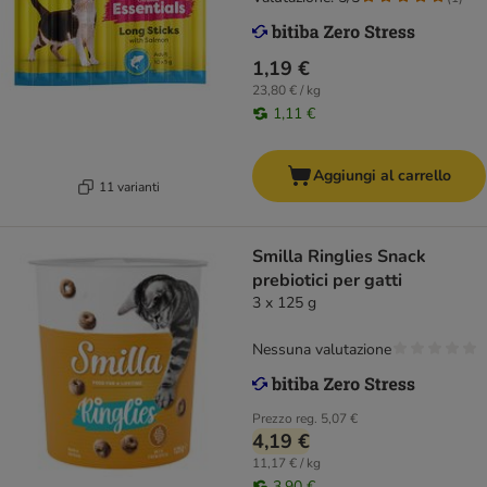
1,19 €
23,80 € / kg
1,11 €
Aggiungi al carrello
11 varianti
Smilla Ringlies Snack
prebiotici per gatti
3 x 125 g
Nessuna valutazione
Prezzo reg.
5,07 €
4,19 €
11,17 € / kg
3,90 €