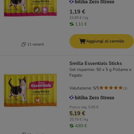
1,19 €
23,80 € / kg
1,11 €
Aggiungi al carrello
11 varianti
Smilla Essentials Sticks
Set risparmio: 50 x 5 g Pollame e
Fegato
Valutazione: 5/5
(
1
)
Prezzo reg.
5,95 €
5,19 €
20,76 € / kg
4,83 €