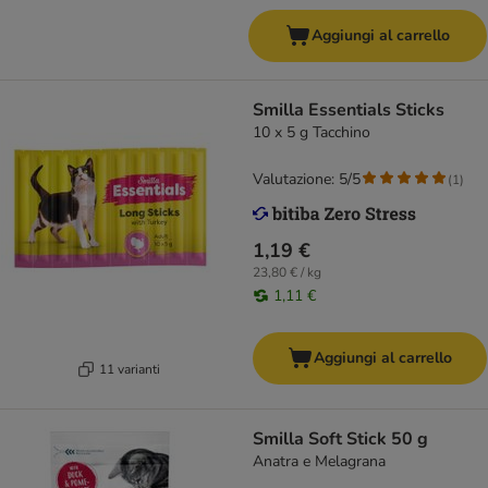
Aggiungi al carrello
Smilla Essentials Sticks
10 x 5 g Tacchino
Valutazione: 5/5
(
1
)
1,19 €
23,80 € / kg
1,11 €
Aggiungi al carrello
11 varianti
Smilla Soft Stick 50 g
Anatra e Melagrana