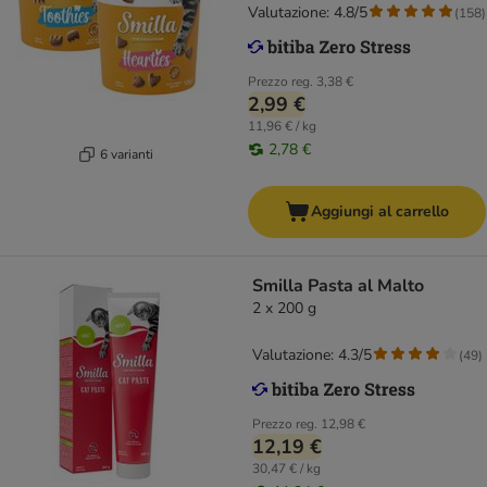
Valutazione: 4.8/5
(
158
)
Prezzo reg.
3,38 €
2,99 €
11,96 € / kg
2,78 €
6 varianti
Aggiungi al carrello
Smilla Pasta al Malto
2 x 200 g
Valutazione: 4.3/5
(
49
)
Prezzo reg.
12,98 €
12,19 €
30,47 € / kg