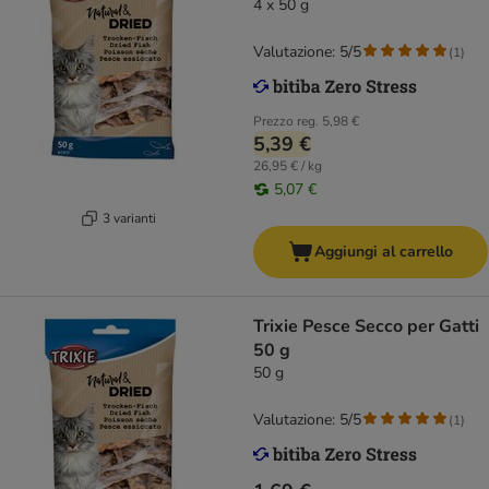
4 x 50 g
Valutazione: 5/5
(
1
)
Prezzo reg.
5,98 €
5,39 €
26,95 € / kg
5,07 €
3 varianti
Aggiungi al carrello
Trixie Pesce Secco per Gatti
50 g
50 g
Valutazione: 5/5
(
1
)