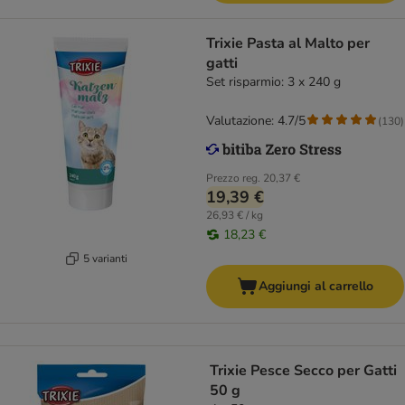
Trixie Pasta al Malto per
gatti
Set risparmio: 3 x 240 g
Valutazione: 4.7/5
(
130
)
Prezzo reg.
20,37 €
19,39 €
26,93 € / kg
18,23 €
5 varianti
Aggiungi al carrello
Trixie Pesce Secco per Gatti
50 g