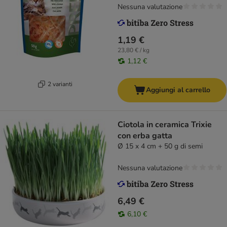
Nessuna valutazione
1,19 €
23,80 € / kg
1,12 €
2 varianti
Aggiungi al carrello
Ciotola in ceramica Trixie
con erba gatta
Ø 15 x 4 cm + 50 g di semi
Nessuna valutazione
6,49 €
6,10 €