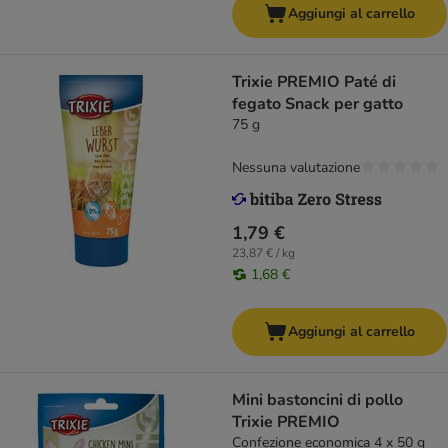
Aggiungi al carrello
Trixie PREMIO Paté di
fegato Snack per gatto
75 g
Nessuna valutazione
1,79 €
23,87 € / kg
1,68 €
Aggiungi al carrello
Mini bastoncini di pollo
Trixie PREMIO
Confezione economica 4 x 50 g