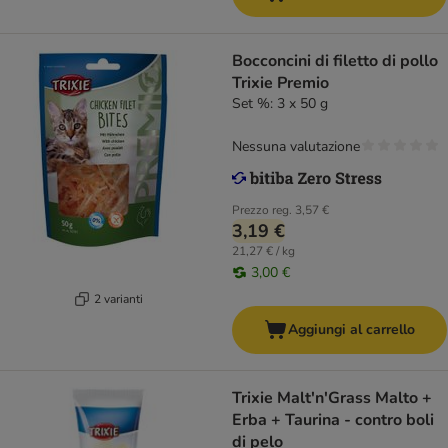
Bocconcini di filetto di pollo
Trixie Premio
Set %: 3 x 50 g
Nessuna valutazione
Prezzo reg.
3,57 €
3,19 €
21,27 € / kg
3,00 €
2 varianti
Aggiungi al carrello
Trixie Malt'n'Grass Malto +
Erba + Taurina - contro boli
di pelo