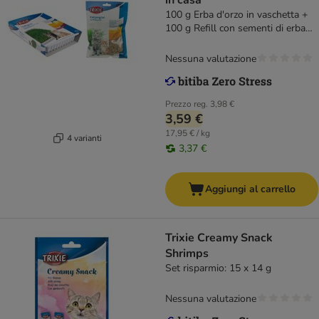
in casa
100 g Erba d'orzo in vaschetta +
100 g Refill con sementi di erba
gatta
Nessuna valutazione
Prezzo reg.
3,98 €
3,59 €
17,95 € / kg
4 varianti
3,37 €
Aggiungi al carrello
Trixie Creamy Snack
Shrimps
Set risparmio: 15 x 14 g
Nessuna valutazione