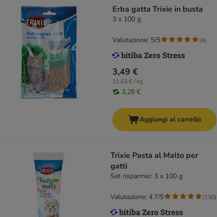
Erba gatta Trixie in busta
3 x 100 g
Valutazione: 5/5
(
4
)
3,49 €
11,63 € / kg
3,28 €
Aggiungi al carrello
Trixie Pasta al Malto per
gatti
Set risparmio: 3 x 100 g
Valutazione: 4.7/5
(
130
)