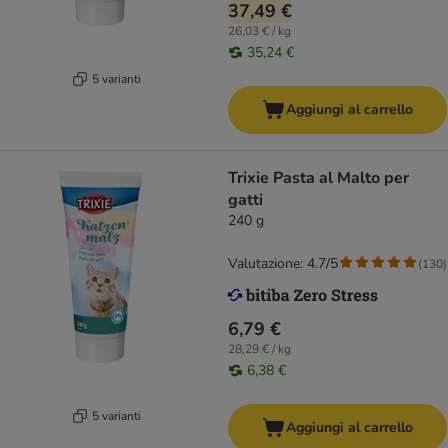
37,49 €
26,03 € / kg
35,24 €
5 varianti
Aggiungi al carrello
Trixie Pasta al Malto per
gatti
240 g
Valutazione: 4.7/5
(
130
)
6,79 €
28,29 € / kg
6,38 €
5 varianti
Aggiungi al carrello