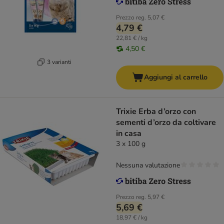
Prezzo reg.
5,07 €
4,79 €
22,81 € / kg
4,50 €
3 varianti
Aggiungi al carrello
Trixie Erba d’orzo con
sementi d’orzo da coltivare
in casa
3 x 100 g
Nessuna valutazione
Prezzo reg.
5,97 €
5,69 €
18,97 € / kg