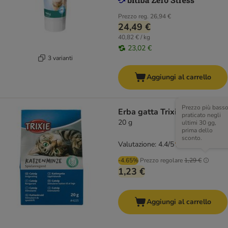
Prezzo reg.
26,94 €
24,49 €
40,82 € / kg
23,02 €
3 varianti
Aggiungi al carrello
Prezzo più bass
Erba gatta Trixie
praticato negli
20 g
ultimi 30 gg,
prima dello
sconto.
Valutazione: 4.4/5
(
80
)
-4.65%
Prezzo regolare
1,29 €
1,23 €
Aggiungi al carrello