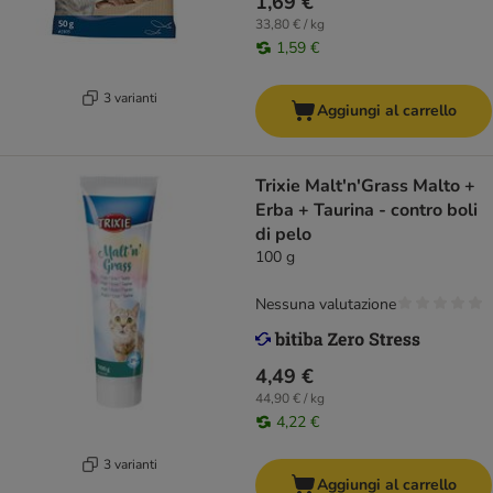
1,69 €
33,80 € / kg
1,59 €
3 varianti
Aggiungi al carrello
Trixie Malt'n'Grass Malto +
Erba + Taurina - contro boli
di pelo
100 g
Nessuna valutazione
4,49 €
44,90 € / kg
4,22 €
3 varianti
Aggiungi al carrello