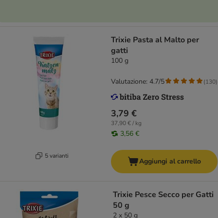
Trixie Pasta al Malto per
gatti
100 g
Valutazione: 4.7/5
(
130
)
3,79 €
37,90 € / kg
3,56 €
5 varianti
Aggiungi al carrello
Trixie Pesce Secco per Gatti
50 g
2 x 50 g