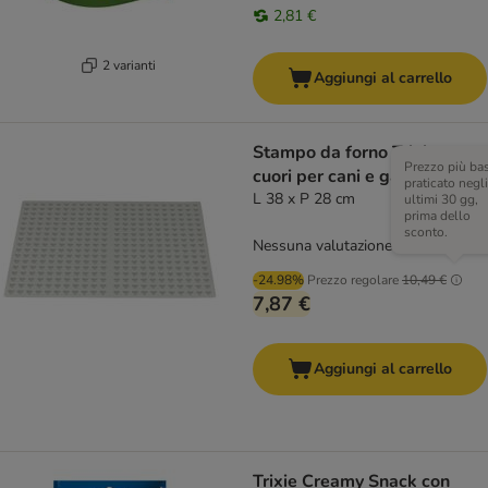
2,81 €
2 varianti
Aggiungi al carrello
Stampo da forno Trixie con
Prezzo più ba
cuori per cani e gatti
praticato negli
L 38 x P 28 cm
ultimi 30 gg,
prima dello
sconto.
Nessuna valutazione
-24.98%
Prezzo regolare
10,49 €
7,87 €
Aggiungi al carrello
Trixie Creamy Snack con