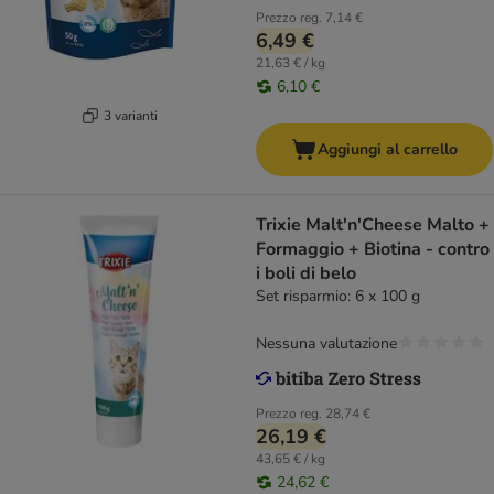
Prezzo reg.
7,14 €
6,49 €
21,63 € / kg
6,10 €
3 varianti
Aggiungi al carrello
Trixie Malt'n'Cheese Malto +
Formaggio + Biotina - contro
i boli di belo
Set risparmio: 6 x 100 g
Nessuna valutazione
Prezzo reg.
28,74 €
26,19 €
43,65 € / kg
24,62 €