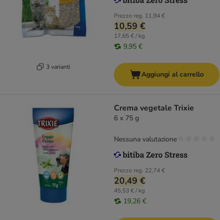
Prezzo reg.
11,94 €
10,59 €
17,65 € / kg
9,95 €
3 varianti
Aggiungi al carrello
Crema vegetale Trixie
6 x 75 g
Nessuna valutazione
Prezzo reg.
22,74 €
20,49 €
45,53 € / kg
19,26 €