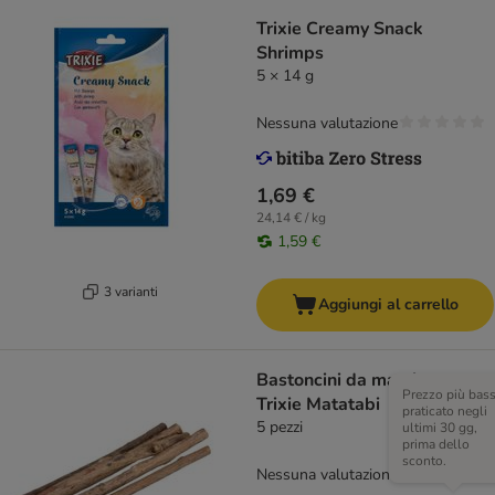
Trixie Creamy Snack
Shrimps
5 × 14 g
Nessuna valutazione
1,69 €
24,14 € / kg
1,59 €
3 varianti
Aggiungi al carrello
Bastoncini da masticare
Prezzo più bas
Trixie Matatabi
praticato negli
5 pezzi
ultimi 30 gg,
prima dello
sconto.
Nessuna valutazione