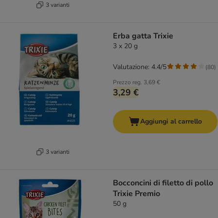
3 varianti
Erba gatta Trixie
3 x 20 g
Valutazione: 4.4/5
(
80
)
Prezzo reg.
3,69 €
3,29 €
Aggiungi al carrello
3 varianti
Bocconcini di filetto di pollo
Trixie Premio
50 g