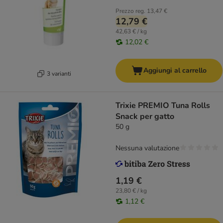
Prezzo reg.
13,47 €
12,79 €
42,63 € / kg
12,02 €
Aggiungi al carrello
3 varianti
Trixie PREMIO Tuna Rolls
Snack per gatto
50 g
Nessuna valutazione
1,19 €
23,80 € / kg
1,12 €