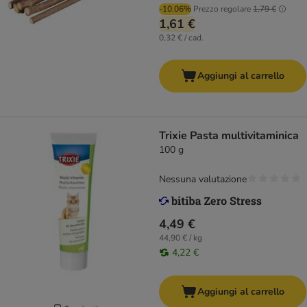
-10.06%
Prezzo regolare
1,79 €
1,61 €
0,32 € / cad.
Aggiungi al carrello
Trixie Pasta multivitaminica
100 g
Nessuna valutazione
4,49 €
44,90 € / kg
4,22 €
Aggiungi al carrello