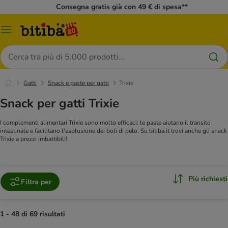
Consegna gratis già con 49 € di spesa**
Overview
catalogo
Cerca
Gatti
Snack e paste per gatti
Trixie
Snack per gatti Trixie
I complementi alimentari Trixie sono molto efficaci: le paste aiutano il transito
intestinale e facilitano l'esplusione dei boli di pelo. Su bitiba.it trovi anche gli snack
Trixie a prezzi imbattibili!
Più richiesti
Filtra per
1 - 48 di 69 risultati