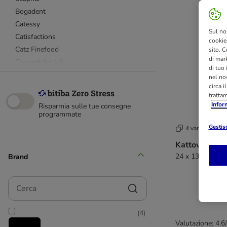
Bogadent
Catessy
Sul no
Catisfactions
cookies
Catz Finefood
sito. C
di mark
Concept for Life
di tuo
Brit
nel nos
circa i
Cosma
tratta
Dentalife
Infor
Risparmia sulle tue consegne
Dokas
programmate
Encore
Gestisc
4 varianti
Felix
Kattovit Drin
Feringa
24 x 135 ml con
Brand
Gimcat
Gourmet
Cerca
GranataPet
Happy Cat
(
4
)
Meowee!
Valutazione: 4.6
Miamor