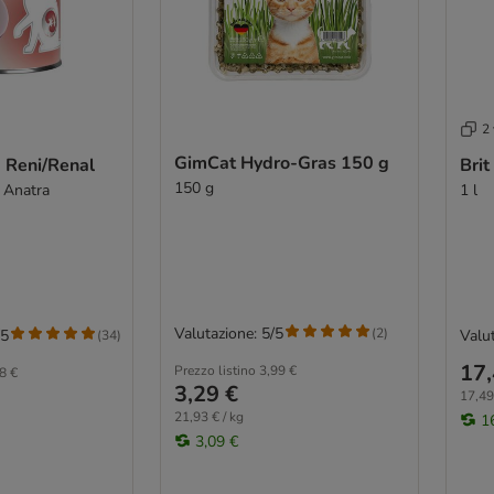
2 
GimCat Hydro-Gras 150 g
k Reni/Renal
Brit
150 g
 Anatra
1 l
Valutazione: 5/5
(
2
)
/5
Valut
(
34
)
17,
Prezzo listino
3,99 €
8 €
3,29 €
17,49 
21,93 € / kg
1
3,09 €