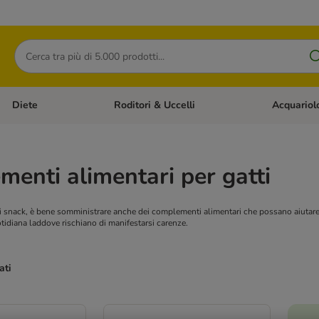
Cerca
Diete
Roditori & Uccelli
Acquariol
Gatti
Apri Menù Categoria: Cani
Apri Menù Categoria: Diete
Apri Menù Cat
enti alimentari per gatti
li snack, è bene somministrare anche dei complementi alimentari che possano aiutare
otidiana laddove rischiano di manifestarsi carenze.
ati