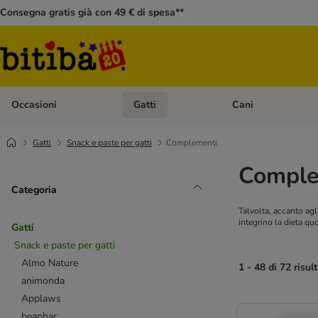
Consegna gratis già con 49 € di spesa**
Occasioni
Gatti
Cani
Apri Menù Categoria: Occasioni
Apri Menù Categoria: 
Gatti
Snack e paste per gatti
Complementi
Complem
Categoria
Talvolta, accanto ag
integrino la dieta qu
Gatti
Snack e paste per gatti
Almo Nature
1 - 48 di 72 risult
animonda
Applaws
beaphar