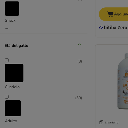
Aggiung
Snack
(
1
)
Età del gatto
Umido
(
3
)
Cucciolo
(
39
)
Adulto
2 varianti