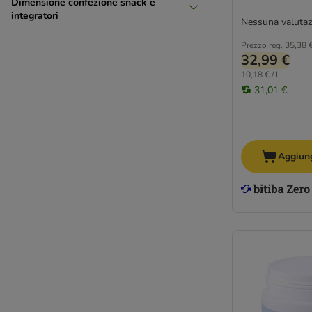
Dimensione confezione snack e
integratori
Nessuna valutaz
Prezzo reg.
35,38 
32,99 €
10,18 € / l
31,01 €
Aggiung