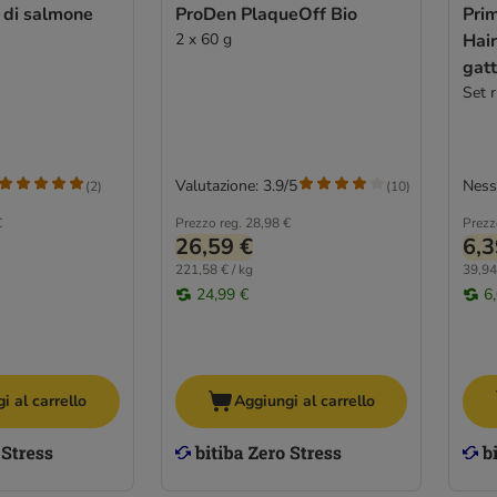
o di salmone
ProDen PlaqueOff Bio
Pri
2 x 60 g
Hai
gat
Set r
Valutazione: 3.9/5
Ness
(
2
)
(
10
)
€
Prezzo reg.
28,98 €
Prezz
26,59 €
6,3
221,58 € / kg
39,94
24,99 €
6
i al carrello
Aggiungi al carrello