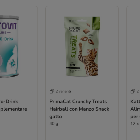
2 varianti
2 
ro-Drink
PrimaCat Crunchy Treats
Katt
mplementare
Hairball con Manzo Snack
Ali
gatto
per 
40 g
12 x