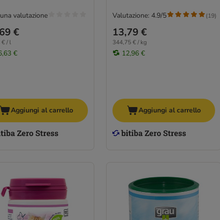
una valutazione
Valutazione: 4.9/5
(
19
)
69 €
13,79 €
€ / l
344,75 € / kg
6,63 €
12,96 €
Aggiungi al carrello
Aggiungi al carrello