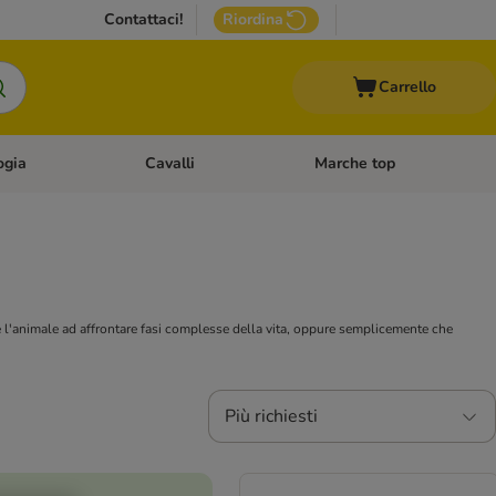
Contattaci!
Riordina
Carrello
ogia
Cavalli
Marche top
egoria: Roditori & Uccelli
Apri Menù Categoria: Acquariologia
Apri Menù Categoria: Cavalli
 l'animale ad affrontare fasi complesse della vita, oppure semplicemente che
Più richiesti