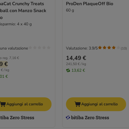
maCat Crunchy Treats
ProDen PlaqueOff Bio
rball con Manzo Snack
60 g
to
isparmio: 4 x 40 g
una valutazione
Valutazione: 3.9/5
(
10
)
14,49 €
o reg.
7,16 €
9 €
241,50 € / kg
 € / kg
13,62 €
,01 €
Aggiungi al carrello
Aggiungi al carrello