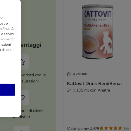
amo
nostro
 finalità
 e servizi
si momento
I tuoi vantaggi
rmazioni
 di tale
4 varianti
ltre 8.000 prodotti con le
migliori valutazioni
Kattovit Drink Reni/Renal
24 x 135 ml con Anatra
Più di 1 milione di clienti
soddisfatti
Valutazione: 4.6/5
(
34
)