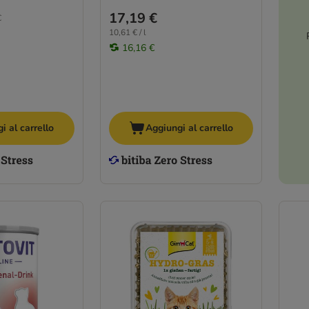
17,19 €
€
10,61 € / l
16,16 €
i al carrello
Aggiungi al carrello