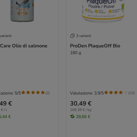
varianti
3 varianti
 Care Olio di salmone
ProDen PlaqueOff Bio
180 g
azione: 5/5
Valutazione: 3.9/5
(
2
)
(
10
)
49 €
30,49 €
€ / l
169,39 € / kg
6,44 €
28,66 €