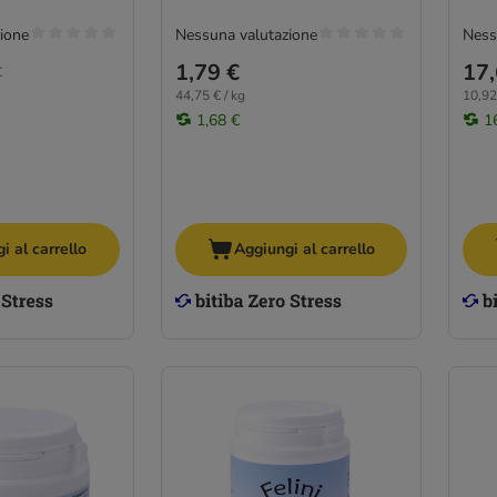
ione
Nessuna valutazione
Ness
1,79 €
17,
€
44,75 € / kg
10,92 
1,68 €
1
i al carrello
Aggiungi al carrello