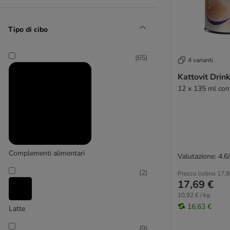
Tutte le paste
A meno di 2 € !
Complementi
Tipo di cibo
Erba gatta
GimCat
Latte e snack liquidi per gatti
(
65
)
4 varianti
(
9
)
Alimenti da mixare
Kattovit Drin
con Vitamine
12 x 135 ml con
Senza cereali
GRAU
Complementi alimentari
Valutazione: 4.6
(
2
)
Prezzo listino
17,8
17,69 €
10,92 € / kg
16,63 €
Latte
(
9
)