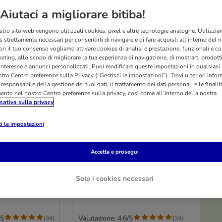
Aiutaci a migliorare bitiba!
stro sito web vengono utilizzati cookies, pixel e altre tecnologie analoghe. Utilizzi
 strettamente necessari per consentirti di navigare e di fare acquisti all’interno del 
on il tuo consenso vogliamo attivare cookies di analisi e prestazione, funzionali e con
eting, allo scopo di migliorare la tua esperienza di navigazione, di mostrarti prodotti
 interesse e annunci personalizzati. Puoi modificare queste impostazioni in qualsia
tro Centro preferenze sulla Privacy (“Gestisci le impostazioni”). Trovi ulteriori info
l responsabile della gestione dei tuoi dati, il trattamento dei dati personali e le finalità
mento nel nostro Centro preferenze sulla privacy, così come all’interno della nostra
mativa sulla privacy
i le impostazioni
4 varianti
O
k Reni/Renal
Kattovit Drink Reni/Renal
Accetta e prosegui
 Pollo
12 x 135 ml con Pollo
Solo i cookies necessari
/5
Valutazione: 4.6/5
(
34
)
(
34
)