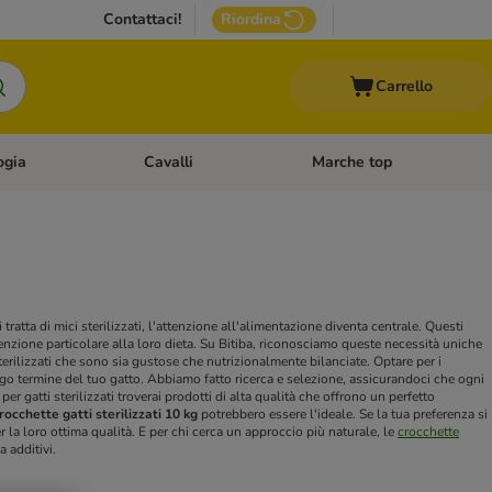
Contattaci!
Riordina
Carrello
ogia
Cavalli
Marche top
egoria: Roditori & Uccelli
Apri Menù Categoria: Acquariologia
Apri Menù Categoria: Cavalli
 tratta di mici sterilizzati, l'attenzione all'alimentazione diventa centrale. Questi
enzione particolare alla loro dieta. Su Bitiba, riconosciamo queste necessità uniche
terilizzati che sono sia gustose che nutrizionalmente bilanciate.
Optare per i
go termine del tuo gatto. Abbiamo fatto ricerca e selezione, assicurandoci che ogni
per gatti sterilizzati troverai prodotti di alta qualità che offrono un perfetto
rocchette gatti sterilizzati 10 kg
potrebbero essere l'ideale. Se la tua preferenza si
per la loro ottima qualità. E per chi cerca un approccio più naturale, le
crocchette
 additivi.