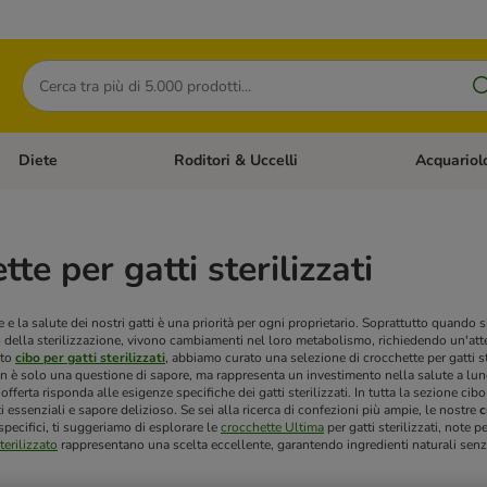
Cerca
Diete
Roditori & Uccelli
Acquariol
Gatti
Apri Menù Categoria: Cani
Apri Menù Categoria: Diete
Apri Menù Cat
te per gatti sterilizzati
 e la salute dei nostri gatti è una priorità per ogni proprietario. Soprattutto quando si
to della sterilizzazione, vivono cambiamenti nel loro metabolismo, richiedendo un'att
nto
cibo per gatti sterilizzati
, abbiamo curato una selezione di crocchette per gatti s
n è solo una questione di sapore, ma rappresenta un investimento nella salute a lun
fferta risponda alle esigenze specifiche dei gatti sterilizzati. In tutta la sezione cibo 
ti essenziali e sapore delizioso.
Se sei alla ricerca di confezioni più ampie, le nostre
c
specifici, ti suggeriamo di esplorare le
crocchette Ultima
per gatti sterilizzati, note 
erilizzato
rappresentano una scelta eccellente, garantendo ingredienti naturali senza