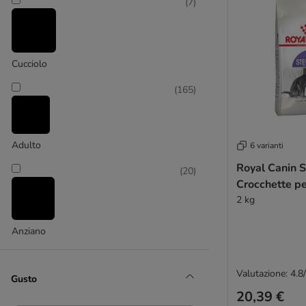
(
7
)
Cucciolo
Almo Nature Holistic
(
165
)
(
2
)
Adulto
6 varianti
Royal Canin S
(
20
)
Crocchette pe
Animonda Carny
2 kg
(
6
)
Anziano
Valutazione: 4.8
Gusto
Brit Care
20,39 €