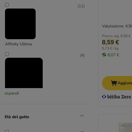
(
11
)
Valutazione: 4.9
Prezzo reg.
9,58 €
8,59 €
Affinity Ultima
5,73 € / kg
8,07 €
(
4
)
Aggiung
espandi
Almo Nature Daily
(
2
)
Età del gatto