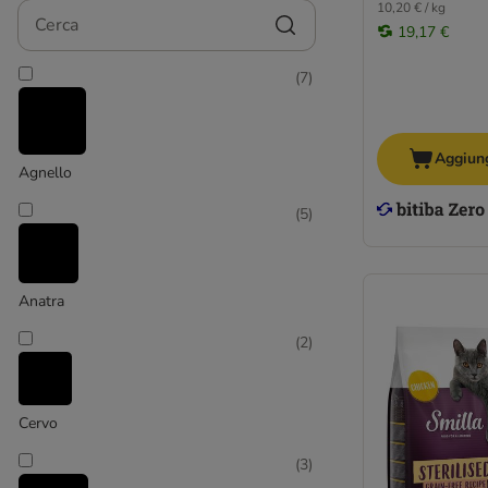
10,20 € / kg
Cerca
19,17 €
(
7
)
Aggiung
Agnello
(
5
)
Anatra
(
2
)
Cervo
(
3
)