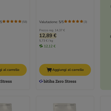
/5
Valutazione: 5/5
(
58
)
(
3
)
Prezzo reg.
14,37 €
12,89 €
5,73 € / kg
12,12 €
i al carrello
Aggiungi al carrello