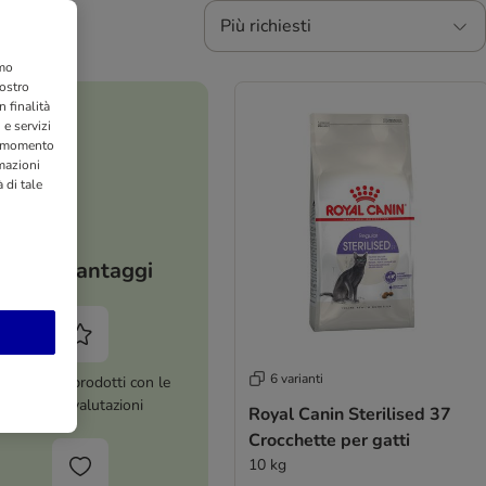
Più richiesti
amo
nostro
 finalità
 e servizi
si momento
rmazioni
 di tale
I tuoi vantaggi
6 varianti
ltre 8.000 prodotti con le
migliori valutazioni
Royal Canin Sterilised 37
Crocchette per gatti
10 kg