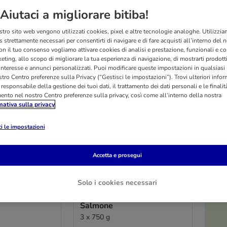
Aiutaci a migliorare bitiba!
ltati
stro sito web vengono utilizzati cookies, pixel e altre tecnologie analoghe. Utilizzi
 strettamente necessari per consentirti di navigare e di fare acquisti all’interno del 
on il tuo consenso vogliamo attivare cookies di analisi e prestazione, funzionali e con
eting, allo scopo di migliorare la tua esperienza di navigazione, di mostrarti prodotti
 interesse e annunci personalizzati. Puoi modificare queste impostazioni in qualsia
tro Centro preferenze sulla Privacy (“Gestisci le impostazioni”). Trovi ulteriori info
l responsabile della gestione dei tuoi dati, il trattamento dei dati personali e le finalità
mento nel nostro Centro preferenze sulla privacy, così come all’interno della nostra
mativa sulla privacy
i le impostazioni
Accetta e prosegui
2 varianti
O
Solo i cookies necessari
terilCat con
PURINA ONE Sterilcat con
Salmone
3 x 750 g