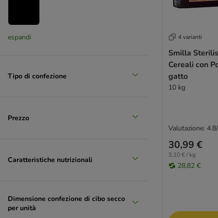
Coniglio
espandi
4 varianti
(
2
)
Smilla Steril
Cereali con P
gatto
Tipo di confezione
10 kg
Fagiano
(
6
)
Prezzo
Valutazione: 4.8
30,99 €
Maiale
3,10 € / kg
Caratteristiche nutrizionali
28,82 €
Dimensione confezione di cibo secco
per unità