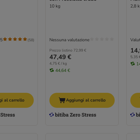
10 kg
2,8 
/5
Nessuna valutazione
Valut
(
58
)
14,
Prezzo listino
72,99 €
47,49 €
5,35 €
4,75 € / kg
1
44,64 €
i al carrello
Aggiungi al carrello