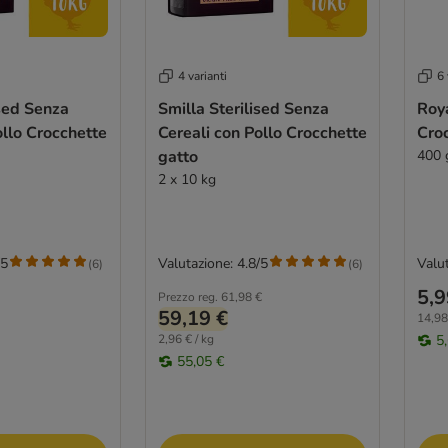
4 varianti
6 
ised Senza
Smilla Sterilised Senza
Roya
ollo Crocchette
Cereali con Pollo Crocchette
Croc
gatto
400 
2 x 10 kg
/5
Valutazione: 4.8/5
Valut
(
6
)
(
6
)
5,9
Prezzo reg.
61,98 €
59,19 €
14,98
2,96 € / kg
5
55,05 €