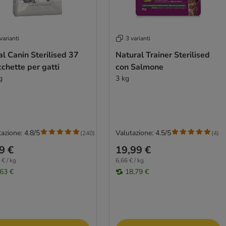
varianti
3 varianti
l Canin Sterilised 37
Natural Trainer Sterilised
chette per gatti
con Salmone
g
3 kg
azione: 4.8/5
Valutazione: 4.5/5
(
240
)
(
4
)
9 €
19,99 €
 € / kg
6,66 € / kg
,63 €
18,79 €