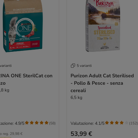
varianti
5 varianti
INA ONE SterilCat con
Purizon Adult Cat Sterilised
zo
- Pollo & Pesce - senza
,8 kg
cereali
6,5 kg
azione: 4.9/5
Valutazione: 4.1/5
(
58
)
(
152
)
53,99 €
o reg.
29,98 €