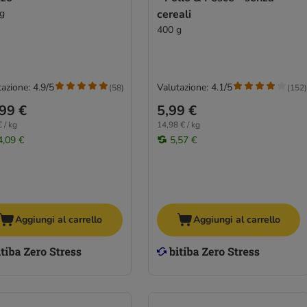
kg
cereali
400 g
azione: 4.9/5
Valutazione: 4.1/5
(
58
)
(
152
)
99 €
5,99 €
 / kg
14,98 € / kg
4,09 €
5,57 €
Aggiungi al carrello
Aggiungi al carrello