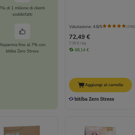
Più di 1 milione di clienti
soddisfatti
Valutazione: 4.8/5
(
240
)
72,49 €
7,25 € / kg
Risparmia fino al 7% con
68,14 €
bitiba Zero Stress
Aggiungi al carrello