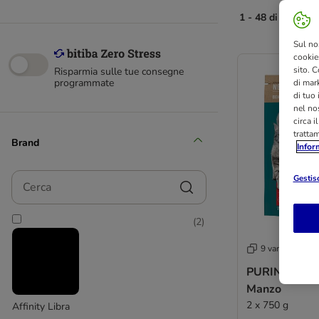
1 - 48 di 210 risu
Sul no
cookies
sito. C
Risparmia sulle tue consegne
programmate
di mark
di tuo
nel nos
circa i
tratta
Brand
Infor
Cerca
Gestisc
(
2
)
9 varianti
PURINA ONE S
Manzo
2 x 750 g
Affinity Libra