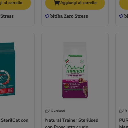
i al carrello
Aggiungi al carrello
6 varianti
9 
terilCat con
Natural Trainer Sterilised
PUR
con Prosciutto crudo
Man