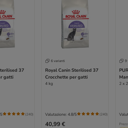
6 varianti
9 
terilised 37
Royal Canin Sterilised 37
PUR
r gatti
Crocchette per gatti
Man
4 kg
2 x 2
/5
Valutazione: 4.8/5
Valut
(
240
)
(
240
)
40,99 €
Prezz