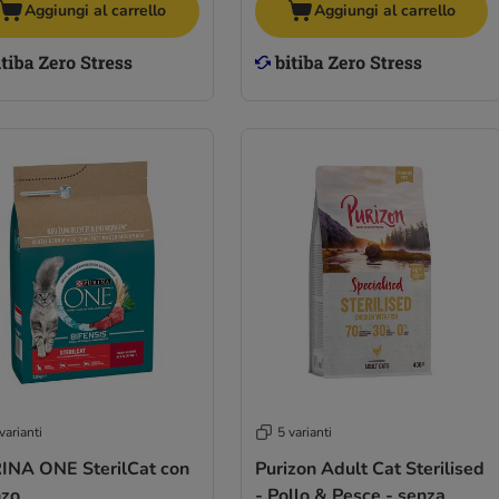
Aggiungi al carrello
Aggiungi al carrello
varianti
5 varianti
INA ONE SterilCat con
Purizon Adult Cat Sterilised
zo
- Pollo & Pesce - senza