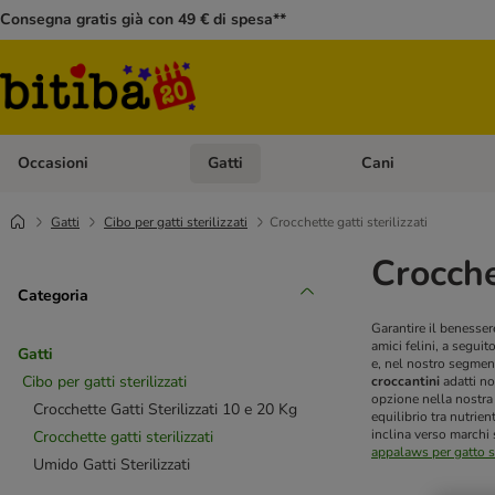
Consegna gratis già con 49 € di spesa**
Occasioni
Gatti
Cani
Apri Menù Categoria: Occasioni
Apri Menù Categoria: 
Gatti
Cibo per gatti sterilizzati
Crocchette gatti sterilizzati
Crocchet
Categoria
Garantire il benessere
amici felini, a segui
Gatti
e, nel nostro segme
Cibo per gatti sterilizzati
croccantini
adatti no
opzione nella nostra o
Crocchette Gatti Sterilizzati 10 e 20 Kg
equilibrio tra nutrien
inclina verso marchi 
Crocchette gatti sterilizzati
appalaws per gatto st
Umido Gatti Sterilizzati