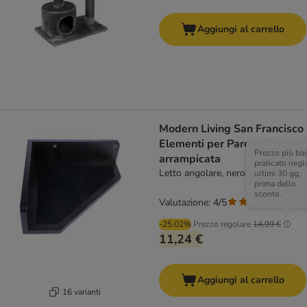
Aggiungi al carrello
Modern Living San Francisco
Elementi per Parete da
Prezzo più ba
arrampicata
praticato negli
Letto angolare, nero
ultimi 30 gg,
prima dello
sconto.
Valutazione: 4/5
(
4
)
-25.02%
Prezzo regolare
14,99 €
11,24 €
Aggiungi al carrello
16 varianti