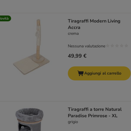
ovità
Tiragraffi Modern Living
Accra
crema
Nessuna valutazione
49,99 €
Aggiungi al carrello
Tiragraffi a torre Natural
Paradise Primrose - XL
grigio