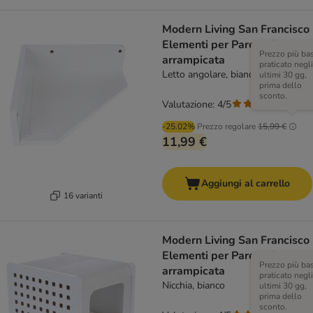
Modern Living San Francisco
Elementi per Parete da
Prezzo più ba
arrampicata
praticato negli
Letto angolare, bianco
ultimi 30 gg,
prima dello
sconto.
Valutazione: 4/5
(
4
)
-25.02%
Prezzo regolare
15,99 €
11,99 €
Aggiungi al carrello
16 varianti
Modern Living San Francisco
Elementi per Parete da
Prezzo più ba
arrampicata
praticato negli
Nicchia, bianco
ultimi 30 gg,
prima dello
sconto.