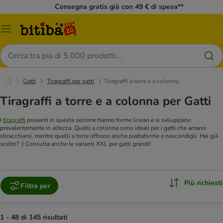
Consegna gratis già con 49 € di spesa**
Overview
catalogo
Cerca
Gatti
Tiragraffi per gatti
Tiragraffi a torre e a colonna
Tiragraffi a torre e a colonna per Gatti
I
tiragraffi
presenti in questa sezione hanno forme lineari e si sviluppano
prevalentemente in altezza. Quelli a colonna sono ideali per i gatti che amano
stiracchiarsi, mentre quelli a torre offrono anche piattaforme e nascondigli. Hai già
scelto? :) Consulta anche le varianti XXL per gatti grandi!
Più richiesti
Filtra per
1 - 48 di 145 risultati