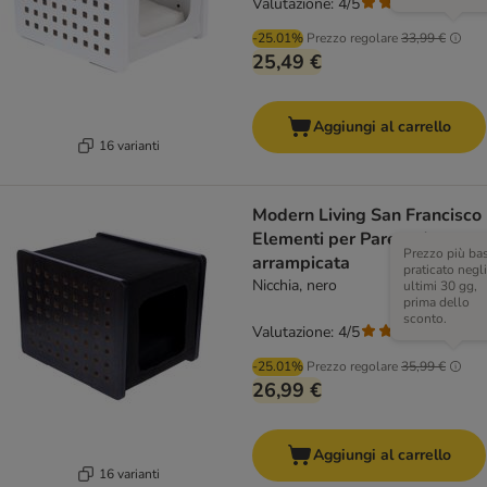
Valutazione: 4/5
(
4
)
-25.01%
Prezzo regolare
33,99 €
25,49 €
Aggiungi al carrello
16 varianti
Modern Living San Francisco
Elementi per Parete da
Prezzo più ba
arrampicata
praticato negli
Nicchia, nero
ultimi 30 gg,
prima dello
sconto.
Valutazione: 4/5
(
4
)
-25.01%
Prezzo regolare
35,99 €
26,99 €
Aggiungi al carrello
16 varianti