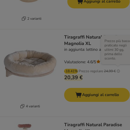
Aggiungi al carrello
2 varianti
Tiragraffi Natural Paradise
Prezzo più bass
Magnolia XL
praticato negli
in aggiunta: lettino a parete - beige
ultimi 30 gg,
prima dello
sconto.
Valutazione: 4.6/5
(
1343
)
-18.41%
Prezzo regolare
24,99 €
20,39 €
Aggiungi al carrello
4 varianti
Tiragraffi Natural Paradise