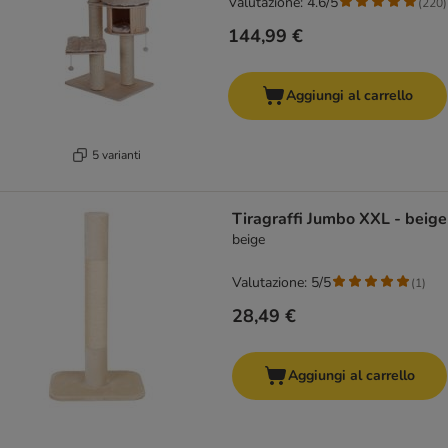
Valutazione: 4.6/5
(
220
)
144,99 €
Aggiungi al carrello
5 varianti
Tiragraffi Jumbo XXL - beige
beige
Valutazione: 5/5
(
1
)
28,49 €
Aggiungi al carrello