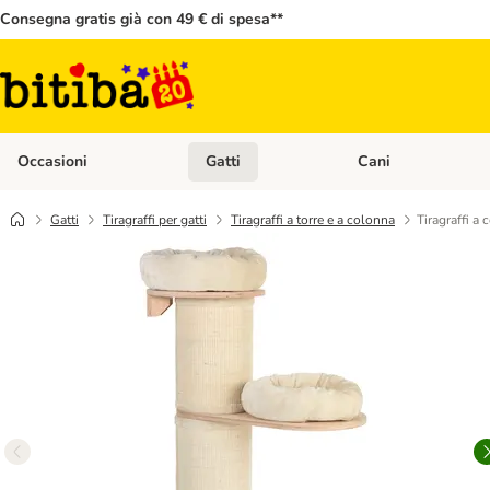
Consegna gratis già con 49 € di spesa**
Occasioni
Gatti
Cani
Apri Menù Categoria: Occasioni
Apri Menù Categoria: 
Gatti
Tiragraffi per gatti
Tiragraffi a torre e a colonna
Tiragraffi a