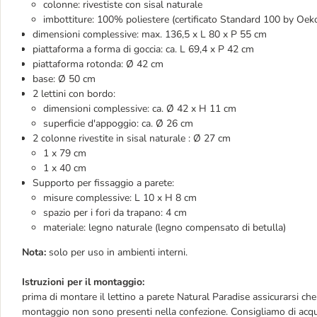
colonne: rivestiste con sisal naturale
imbottiture: 100% poliestere (certificato Standard 100 by Oe
dimensioni complessive: max. 136,5 x L 80 x P 55 cm
piattaforma a forma di goccia: ca. L 69,4 x P 42 cm
piattaforma rotonda: Ø 42 cm
base: Ø 50 cm
2 lettini con bordo:
dimensioni complessive: ca. Ø 42 x H 11 cm
superficie d'appoggio: ca. Ø 26 cm
2 colonne rivestite in sisal naturale : Ø 27 cm
1 x 79 cm
1 x 40 cm
Supporto per fissaggio a parete:
misure complessive: L 10 x H 8 cm
spazio per i fori da trapano: 4 cm
materiale: legno naturale (legno compensato di betulla)
Nota:
solo per uso in ambienti interni.
Istruzioni per il montaggio:
prima di montare il lettino a parete Natural Paradise assicurarsi che 
montaggio non sono presenti nella confezione. Consigliamo di acquistar