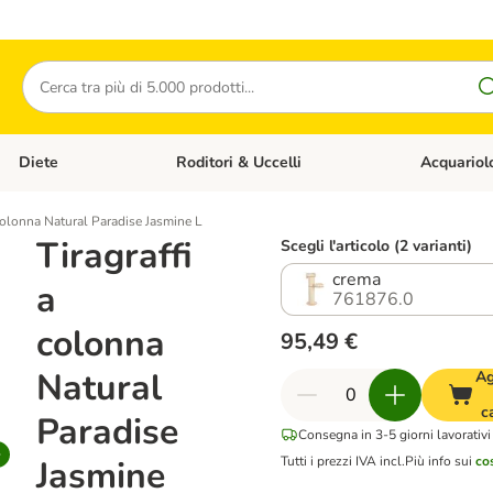
Cerca
Diete
Roditori & Uccelli
Acquariol
Gatti
Apri Menù Categoria: Cani
Apri Menù Categoria: Diete
Apri Menù Cat
 colonna Natural Paradise Jasmine L
Tiragraffi
Scegli l'articolo (2 varianti)
crema
a
761876.0
colonna
95,49 €
Natural
Ag
c
Paradise
Consegna in 3-5 giorni lavorativi
Jasmine
Tutti i prezzi IVA incl.
Più info sui
co