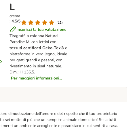
L
crema
: 4.5/5
(
21
)
Inserisci la tua valutazione
Tiragraffi a colonna Natural
Paradise M, con lettini con
tessuti
c
ertificati
Oeko-Tex®
e
piattaforme in vero legno, ideale
per gatti grandi e pesanti, con
rivestimento in sisal naturale.
Dim.: H 136,5.
Per maggiori informazioni...
iore dimostrazione dell'amore e del rispetto che il tuo proprietario
é tu sei molto di più che un semplice animale domestico! Sei a tutti
i meriti un ambiente accogliente e paradisiaco in cui sentirti a casa.