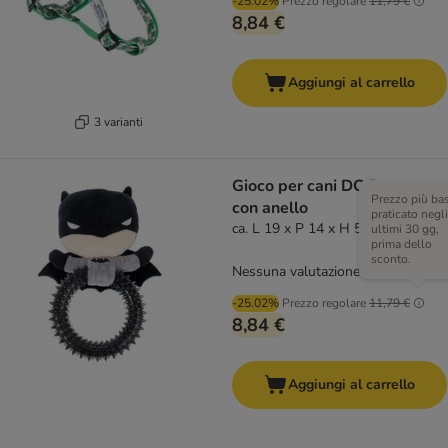
-25.02%
Prezzo regolare
11,79 €
8,84 €
Aggiungi al carrello
3 varianti
Gioco per cani DC Batman
Prezzo più ba
con anello
praticato negli
ca. L 19 x P 14 x H 5 cm
ultimi 30 gg,
prima dello
sconto.
Nessuna valutazione
-25.02%
Prezzo regolare
11,79 €
8,84 €
Aggiungi al carrello