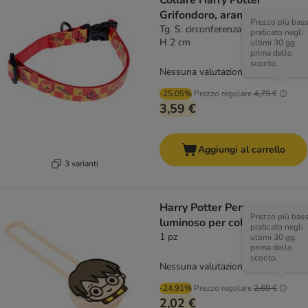
Collare Harry Potter
Grifondoro, arancione
Prezzo più bas
Tg. S: circonferenza 25 - 36 cm x
praticato negli
H 2 cm
ultimi 30 gg,
prima dello
sconto.
Nessuna valutazione
-25.05%
Prezzo regolare
4,79 €
3,59 €
Aggiungi al carrello
3 varianti
Harry Potter Pendente
Prezzo più bas
luminoso per collare
praticato negli
1 pz
ultimi 30 gg,
prima dello
sconto.
Nessuna valutazione
-24.91%
Prezzo regolare
2,69 €
2,02 €