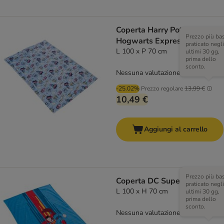
Coperta Harry Potter
Prezzo più ba
Hogwarts Express
praticato negli
L 100 x P 70 cm
ultimi 30 gg,
prima dello
sconto.
Nessuna valutazione
-25.02%
Prezzo regolare
13,99 €
10,49 €
Aggiungi al carrello
Prezzo più ba
Coperta DC Superman
praticato negli
L 100 x H 70 cm
ultimi 30 gg,
prima dello
sconto.
Nessuna valutazione