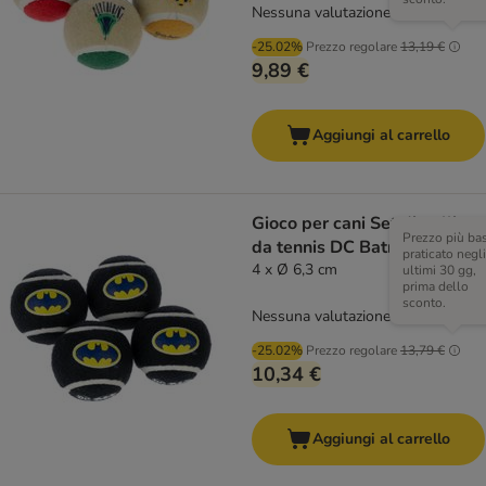
Nessuna valutazione
-25.02%
Prezzo regolare
13,19 €
9,89 €
Aggiungi al carrello
Gioco per cani Set di palline
Prezzo più ba
da tennis DC Batman
praticato negli
4 x Ø 6,3 cm
ultimi 30 gg,
prima dello
sconto.
Nessuna valutazione
-25.02%
Prezzo regolare
13,79 €
10,34 €
Aggiungi al carrello