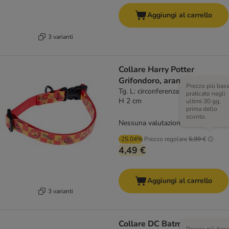
Aggiungi al carrello
3 varianti
Collare Harry Potter
Grifondoro, arancione
Prezzo più bas
Tg. L: circonferenza 35 - 56 cm x
praticato negli
H 2 cm
ultimi 30 gg,
prima dello
sconto.
Nessuna valutazione
-25.04%
Prezzo regolare
5,99 €
4,49 €
Aggiungi al carrello
3 varianti
Collare DC Batman, nero