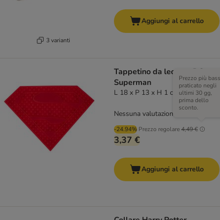
Aggiungi al carrello
3 varianti
Tappetino da leccare DC
Prezzo più bas
Superman
praticato negli
L 18 x P 13 x H 1 cm
ultimi 30 gg,
prima dello
sconto.
Nessuna valutazione
-24.94%
Prezzo regolare
4,49 €
3,37 €
Aggiungi al carrello