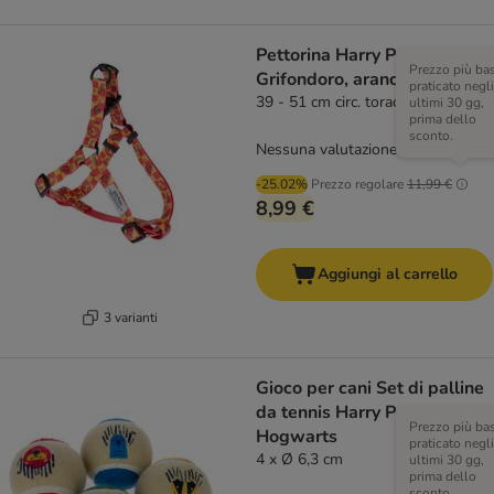
Pettorina Harry Potter
Prezzo più ba
Grifondoro, arancione
praticato negli
39 - 51 cm circ. torace
ultimi 30 gg,
prima dello
sconto.
Nessuna valutazione
-25.02%
Prezzo regolare
11,99 €
8,99 €
Aggiungi al carrello
3 varianti
Gioco per cani Set di palline
da tennis Harry Potter
Prezzo più ba
Hogwarts
praticato negli
4 x Ø 6,3 cm
ultimi 30 gg,
prima dello
sconto.