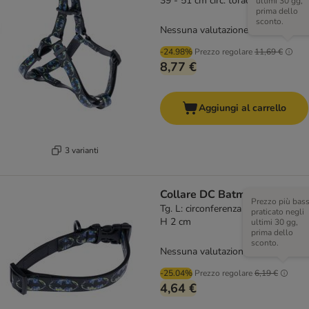
39 - 51 cm circ. torace
ultimi 30 gg,
prima dello
sconto.
Nessuna valutazione
-24.98%
Prezzo regolare
11,69 €
8,77 €
Aggiungi al carrello
3 varianti
Collare DC Batman, nero
Prezzo più bas
Tg. L: circonferenza 35 - 56 cm x
praticato negli
H 2 cm
ultimi 30 gg,
prima dello
sconto.
Nessuna valutazione
-25.04%
Prezzo regolare
6,19 €
4,64 €