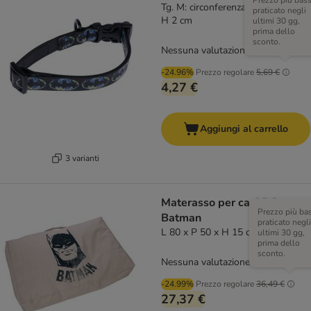
Prezzo più bas
Tg. M: circonferenza 30 - 46 cm x
praticato negli
H 2 cm
ultimi 30 gg,
prima dello
sconto.
Nessuna valutazione
-24.96%
Prezzo regolare
5,69 €
4,27 €
Aggiungi al carrello
3 varianti
Materasso per cani DC
Prezzo più ba
Batman
praticato negli
L 80 x P 50 x H 15 cm
ultimi 30 gg,
prima dello
sconto.
Nessuna valutazione
-24.99%
Prezzo regolare
36,49 €
27,37 €