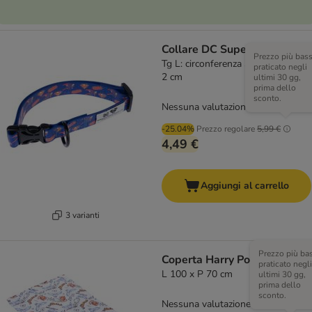
Collare DC Superman, blu
Prezzo più bas
Tg L: circonferenza 35 - 56 cm x H
praticato negli
2 cm
ultimi 30 gg,
prima dello
sconto.
Nessuna valutazione
-25.04%
Prezzo regolare
5,99 €
4,49 €
Aggiungi al carrello
3 varianti
Prezzo più ba
Coperta Harry Potter Edvige
praticato negli
L 100 x P 70 cm
ultimi 30 gg,
prima dello
sconto.
Nessuna valutazione