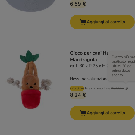
6,59 €
Aggiungi al carrello
Gioco per cani Harry Potter
Prezzo più ba
Mandragola
praticato negli
ca. L 30 x P 25 x H 7,5 cm
ultimi 30 gg,
prima dello
sconto.
Nessuna valutazione
-25.02%
Prezzo regolare
10,99 €
8,24 €
Aggiungi al carrello