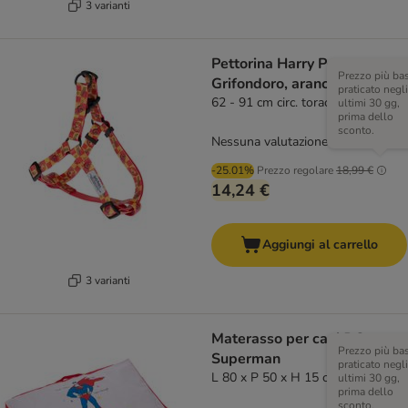
3 varianti
Pettorina Harry Potter
Prezzo più ba
Grifondoro, arancione
praticato negli
62 - 91 cm circ. torace
ultimi 30 gg,
prima dello
sconto.
Nessuna valutazione
-25.01%
Prezzo regolare
18,99 €
14,24 €
Aggiungi al carrello
3 varianti
Materasso per cani DC
Prezzo più ba
Superman
praticato negli
L 80 x P 50 x H 15 cm
ultimi 30 gg,
prima dello
sconto.