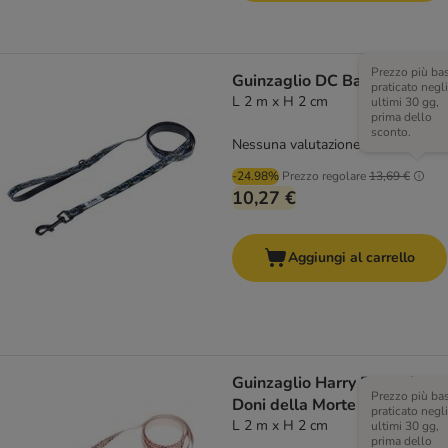
Prezzo più ba
Guinzaglio DC Batman
praticato negli
L 2 m x H 2 cm
ultimi 30 gg,
prima dello
sconto.
Nessuna valutazione
-24.98%
Prezzo regolare
13,69 €
10,27 €
Aggiungi al carrello
Guinzaglio Harry Potter I
Prezzo più ba
Doni della Morte
praticato negli
L 2 m x H 2 cm
ultimi 30 gg,
prima dello