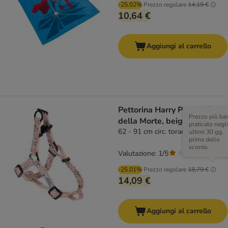
-25.02%
Prezzo regolare
14,19 €
10,64 €
Aggiungi al carrello
Pettorina Harry Potter I Doni
Prezzo più ba
della Morte, beige
praticato negli
62 - 91 cm circ. torace
ultimi 30 gg,
prima dello
sconto.
Valutazione: 1/5
(
2
)
-25.01%
Prezzo regolare
18,79 €
14,09 €
Aggiungi al carrello