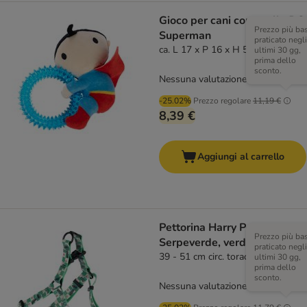
Gioco per cani con anello DC
Prezzo più ba
Superman
praticato negli
ca. L 17 x P 16 x H 5 cm
ultimi 30 gg,
prima dello
sconto.
Nessuna valutazione
-25.02%
Prezzo regolare
11,19 €
8,39 €
Aggiungi al carrello
Pettorina Harry Potter
Prezzo più ba
Serpeverde, verde
praticato negli
39 - 51 cm circ. torace
ultimi 30 gg,
prima dello
sconto.
Nessuna valutazione