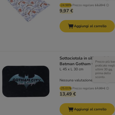
-24.98%
Prezzo regolare
13,29 €
9,97 €
Aggiungi al carrello
Sottociotola in silicone DC
Prezzo più ba
Batman Gotham City
praticato negli
L 45 x L 30 cm
ultimi 30 gg,
prima dello
sconto.
Nessuna valutazione
-25.01%
Prezzo regolare
17,99 €
13,49 €
Aggiungi al carrello