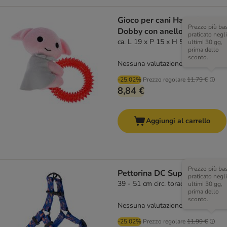
Gioco per cani Harry Potter
Prezzo più ba
Dobby con anello
praticato negli
ca. L 19 x P 15 x H 5 cm
ultimi 30 gg,
prima dello
sconto.
Nessuna valutazione
-25.02%
Prezzo regolare
11,79 €
8,84 €
Aggiungi al carrello
Prezzo più ba
Pettorina DC Superman, blu
praticato negli
39 - 51 cm circ. torace
ultimi 30 gg,
prima dello
sconto.
Nessuna valutazione
-25.02%
Prezzo regolare
11,99 €