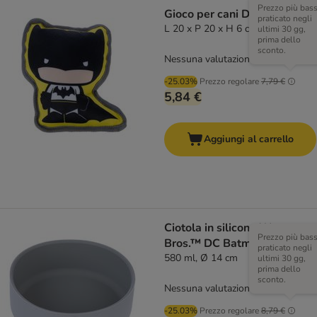
Prezzo più bas
Gioco per cani DC Batman
praticato negli
L 20 x P 20 x H 6 cm
ultimi 30 gg,
prima dello
sconto.
Nessuna valutazione
-25.03%
Prezzo regolare
7,79 €
5,84 €
Aggiungi al carrello
Ciotola in silicone Warner
Prezzo più bas
Bros.™ DC Batman
praticato negli
580 ml, Ø 14 cm
ultimi 30 gg,
prima dello
sconto.
Nessuna valutazione
-25.03%
Prezzo regolare
8,79 €