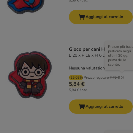
5,39 € / cad.
Aggiungi al carrello
Prezzo più bas
Gioco per cani Harry Potter
praticato negli
L 20 x P 18 x H 6 cm
ultimi 30 gg,
prima dello
sconto.
Nessuna valutazione
-25.03%
Prezzo regolare
7,79 €
5,84 €
5,84 € / cad.
Aggiungi al carrello