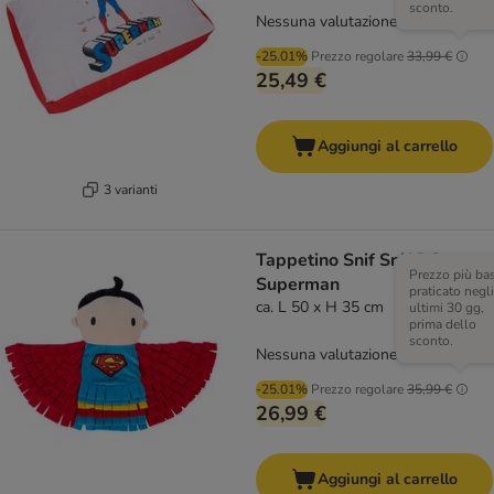
sconto.
Nessuna valutazione
-25.01%
Prezzo regolare
33,99 €
25,49 €
Aggiungi al carrello
3 varianti
Tappetino Snif Snif DC
Prezzo più ba
Superman
praticato negli
ca. L 50 x H 35 cm
ultimi 30 gg,
prima dello
sconto.
Nessuna valutazione
-25.01%
Prezzo regolare
35,99 €
26,99 €
Aggiungi al carrello