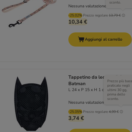
sconto.
Nessuna valutazione
-25.02%
Prezzo regolare
13,79 €
10,34 €
Aggiungi al carrello
Tappetino da leccare DC
Prezzo più bas
Batman
praticato negli
L 24 x P 15 x H 1 cm
ultimi 30 gg,
prima dello
sconto.
Nessuna valutazione
-25.05%
Prezzo regolare
4,99 €
3,74 €