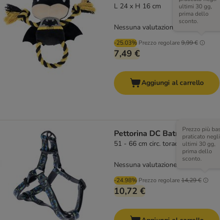
L 24 x H 16 cm
ultimi 30 gg,
prima dello
sconto.
Nessuna valutazione
-25.03%
Prezzo regolare
9,99 €
7,49 €
Aggiungi al carrello
Prezzo più ba
Pettorina DC Batman, nera
praticato negli
51 - 66 cm circ. torace
ultimi 30 gg,
prima dello
sconto.
Nessuna valutazione
-24.98%
Prezzo regolare
14,29 €
10,72 €