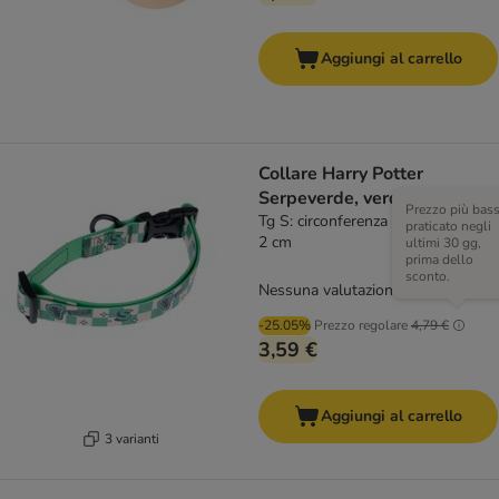
Aggiungi al carrello
Collare Harry Potter
Serpeverde, verde
Prezzo più bas
Tg S: circonferenza 25 - 36 cm x H
praticato negli
2 cm
ultimi 30 gg,
prima dello
sconto.
Nessuna valutazione
-25.05%
Prezzo regolare
4,79 €
3,59 €
Aggiungi al carrello
3 varianti