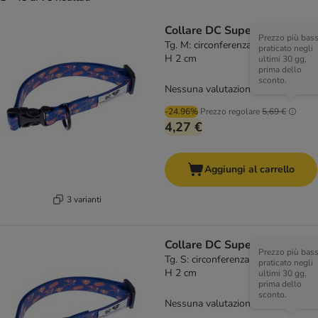
Collare DC Superman, blu
Prezzo più bas
Tg. M: circonferenza 30 - 46 cm x
praticato negli
H 2 cm
ultimi 30 gg,
prima dello
sconto.
Nessuna valutazione
-24.96%
Prezzo regolare
5,69 €
4,27 €
Aggiungi al carrello
3 varianti
Collare DC Superman, blu
Prezzo più bas
Tg. S: circonferenza 25 - 36 cm x
praticato negli
H 2 cm
ultimi 30 gg,
prima dello
sconto.
Nessuna valutazione