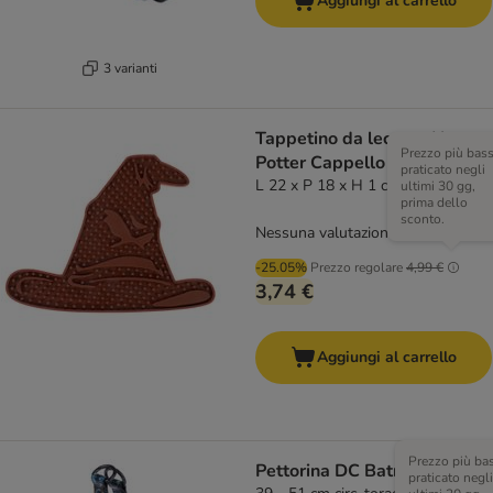
Aggiungi al carrello
3 varianti
Tappetino da leccare Harry
Prezzo più bas
Potter Cappello parlante
praticato negli
L 22 x P 18 x H 1 cm
ultimi 30 gg,
prima dello
sconto.
Nessuna valutazione
-25.05%
Prezzo regolare
4,99 €
3,74 €
Aggiungi al carrello
Prezzo più ba
Pettorina DC Batman, nera
praticato negli