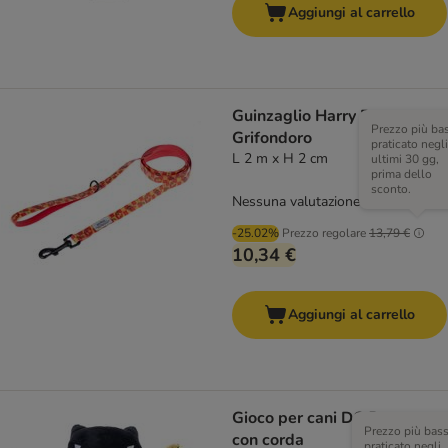
Aggiungi al carrello
Guinzaglio Harry Potter
Prezzo più ba
Grifondoro
praticato negli
L 2 m x H 2 cm
ultimi 30 gg,
prima dello
sconto.
Nessuna valutazione
-25.02%
Prezzo regolare
13,79 €
10,34 €
Aggiungi al carrello
Gioco per cani DC Batman
Prezzo più bas
con corda
praticato negli