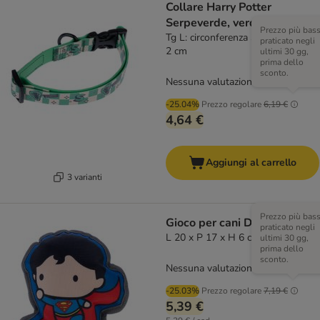
Collare Harry Potter
Serpeverde, verde
Prezzo più bas
Tg L: circonferenza 35 - 56 cm x H
praticato negli
2 cm
ultimi 30 gg,
prima dello
sconto.
Nessuna valutazione
-25.04%
Prezzo regolare
6,19 €
4,64 €
Aggiungi al carrello
3 varianti
Prezzo più bas
Gioco per cani DC Superman
praticato negli
L 20 x P 17 x H 6 cm
ultimi 30 gg,
prima dello
sconto.
Nessuna valutazione
-25.03%
Prezzo regolare
7,19 €
5,39 €