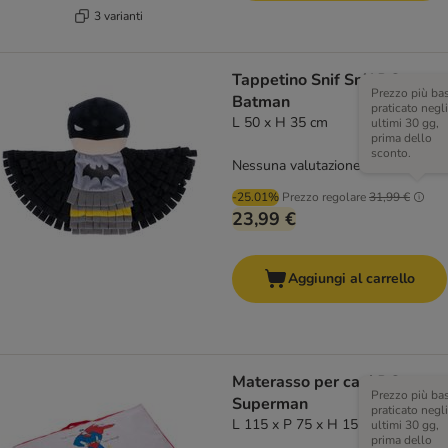
3 varianti
Tappetino Snif Snif DC
Prezzo più ba
Batman
praticato negli
L 50 x H 35 cm
ultimi 30 gg,
prima dello
sconto.
Nessuna valutazione
-25.01%
Prezzo regolare
31,99 €
23,99 €
Aggiungi al carrello
Materasso per cani DC
Prezzo più ba
Superman
praticato negli
L 115 x P 75 x H 15 cm
ultimi 30 gg,
prima dello