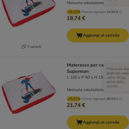
Nessuna valutazione
-25.01%
Prezzo regolare
24,99 €
18,74 €
Aggiungi al carrello
3 varianti
Materasso per cani DC
Prezzo più ba
Superman
praticato negli
L 100 x P 60 x H 15 cm
ultimi 30 gg,
prima dello
sconto.
Nessuna valutazione
-25.01%
Prezzo regolare
28,99 €
21,74 €
Aggiungi al carrello