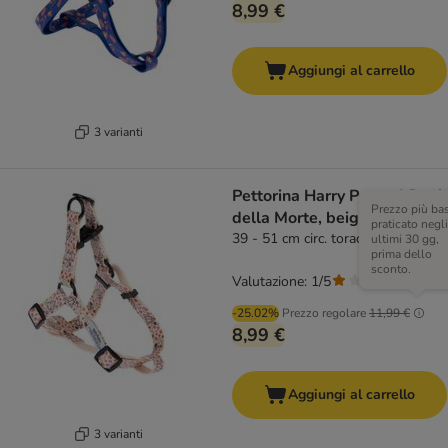
8,99 €
Aggiungi al carrello
3 varianti
Pettorina Harry Potter I Doni
Prezzo più ba
della Morte, beige
praticato negli
39 - 51 cm circ. torace
ultimi 30 gg,
prima dello
sconto.
Valutazione: 1/5
(
2
)
-25.02%
Prezzo regolare
11,99 €
8,99 €
Aggiungi al carrello
3 varianti