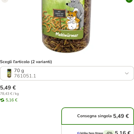
Scegli l'articolo (2 varianti)
70 g
761051.1
5,49 €
78,43 € / kg
5,16 €
5,49 €
Consegna singola
5,16 €
-6%