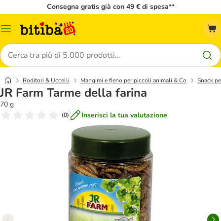
Consegna gratis già con 49 € di spesa**
Overview
catalogo
Cerca
Roditori & Uccelli
Mangimi e fieno per piccoli animali & Co
Snack per
JR Farm Tarme della farina
70 g
Inserisci la tua valutazione
(
0
)