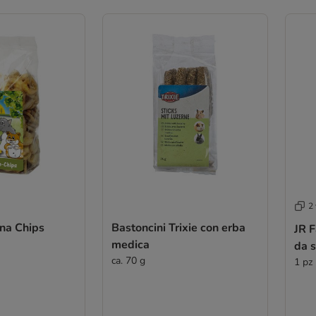
2 
na Chips
Bastoncini Trixie con erba
JR F
medica
da 
ca. 70 g
1 pz