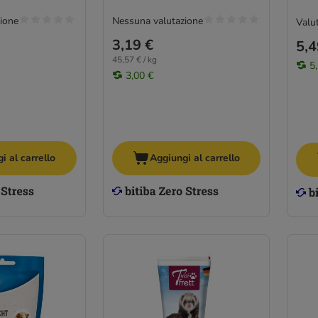
ione
Nessuna valutazione
Valut
3,19 €
5,4
45,57 € / kg
5
3,00 €
i al carrello
Aggiungi al carrello