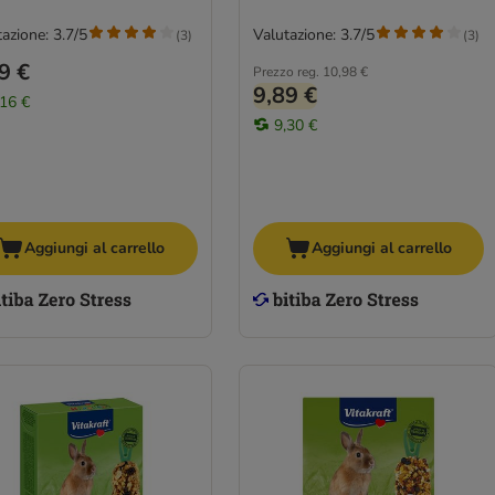
azione: 3.7/5
Valutazione: 3.7/5
(
3
)
(
3
)
9 €
Prezzo reg.
10,98 €
9,89 €
,16 €
9,30 €
Aggiungi al carrello
Aggiungi al carrello