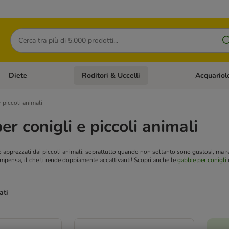
Cerca
Diete
Roditori & Uccelli
Acquariol
Gatti
Apri Menù Categoria: Cani
Apri Menù Categoria: Diete
Apri Menù Cat
 piccoli animali
er conigli e piccoli animali
 apprezzati dai piccoli animali, soprattutto quando non soltanto sono gustosi, ma
ompensa, il che li rende doppiamente accattivanti! Scopri anche le
gabbie per conigli
e
ati