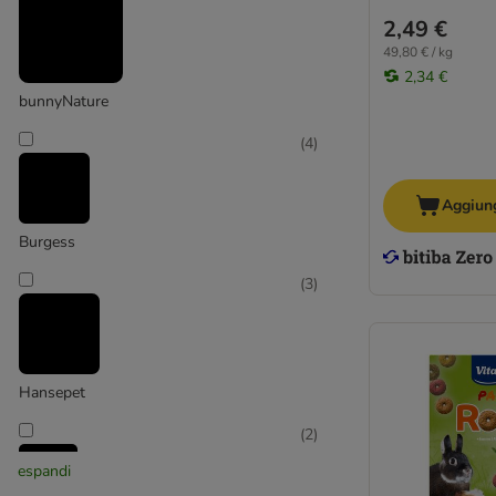
2,49 €
49,80 € / kg
2,34 €
bunnyNature
(
4
)
Aggiung
Burgess
(
3
)
Hansepet
(
2
)
espandi