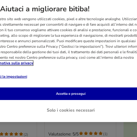
Aiutaci a migliorare bitiba!
stro sito web vengono utilizzati cookies, pixel e altre tecnologie analoghe. Utilizzi
 strettamente necessari per consentirti di navigare e di fare acquisti all’interno del 
on il tuo consenso vogliamo attivare cookies di analisi e prestazione, funzionali e con
eting, allo scopo di migliorare la tua esperienza di navigazione, di mostrarti prodotti
 interesse e annunci personalizzati. Puoi modificare queste impostazioni in qualsia
tro Centro preferenze sulla Privacy (“Gestisci le impostazioni”). Trovi ulteriori info
l responsabile della gestione dei tuoi dati, il trattamento dei dati personali e le finalità
mento nel nostro Centro preferenze sulla privacy, così come all’interno della nostra
mativa sulla privacy
i le impostazioni
O
JR Farm Radici di Tarassaco
 Crock
150 g
Accetta e prosegui
ela
Solo i cookies necessari
Valutazione: 5/5
(
1
)
(
2
)