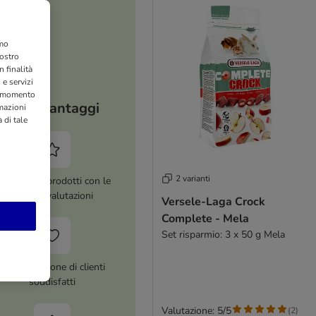
amo
nostro
 finalità
 e servizi
si momento
I tuoi vantaggi
rmazioni
 di tale
2 varianti
ltre 8.000 prodotti con le
migliori valutazioni
Versele-Laga Crock
Complete - Mela
Set risparmio: 3 x 50 g Mela
Più di 1 milione di clienti
soddisfatti
Valutazione: 5/5
(
2
)