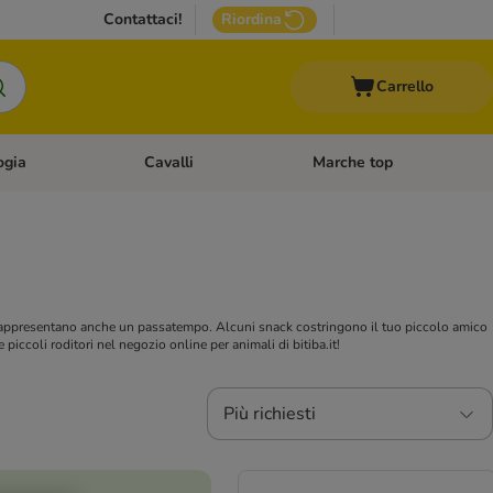
Contattaci!
Riordina
Carrello
ogia
Cavalli
Marche top
egoria: Roditori & Uccelli
Apri Menù Categoria: Acquariologia
Apri Menù Categoria: Cavalli
 rappresentano anche un passatempo. Alcuni snack costringono il tuo piccolo amico
 piccoli roditori nel negozio online per animali di bitiba.it!
Più richiesti