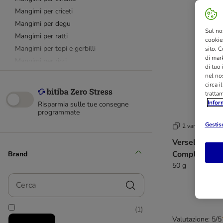
Mangimi per criceti
Mangimi per degu
Sul no
Mangimi per ratti
cookies
Mangimi per topi e gerbilli
sito. C
di mark
Mangimi per ricci
di tuo
nel nos
circa i
beaphar
tratta
Bunny
Infor
Risparmia sulle tue consegne
JR Farm
programmate
Mucki
Gestisc
2 varianti
Versele-Laga
Versele-Laga
Vitakraft
Complete - M
Brand
50 g
Fieno e paglia per piccoli animali
Cerca
Snack per piccoli animali
Complementi alimentari
(
1
)
Supreme Science Selective
Valutazione: 5/5