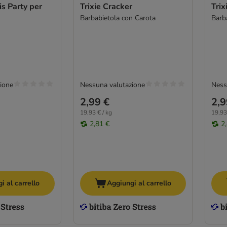
is Party per
Trixie Cracker
Trix
Barbabietola con Carota
Barb
ione
Nessuna valutazione
Ness
2,99 €
2,9
19,93 € / kg
19,93
2,81 €
2
i al carrello
Aggiungi al carrello