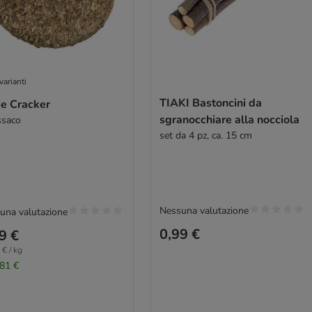
varianti
TIAKI Bastoncini da
ie Cracker
sgranocchiare alla nocciola
ssaco
set da 4 pz, ca. 15 cm
Nessuna valutazione
una valutazione
0,99 €
9 €
 € / kg
,81 €