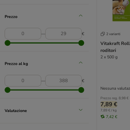
Hugro
Prezzo
(
25
)
―
€
2 varianti
Vitakraft Roll
JR Farm
roditori
(
2
)
2 x 500 g
Prezzo al kg
Karlie
―
€
Nessuna valutaz
Prezzo reg.
8,98 €
7,89 €
Valutazione
7,89 € / kg
7,42 €