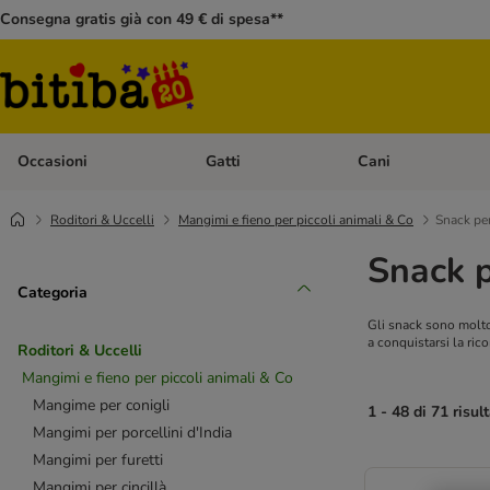
Consegna gratis già con 49 € di spesa**
Occasioni
Gatti
Cani
Apri Menù Categoria: Occasioni
Apri Menù Categoria: 
Roditori & Uccelli
Mangimi e fieno per piccoli animali & Co
Snack per
Snack p
Categoria
Gli snack sono molto
a conquistarsi la ric
Roditori & Uccelli
Mangimi e fieno per piccoli animali & Co
Mangime per conigli
1 - 48 di 71 risult
Mangimi per porcellini d'India
Mangimi per furetti
Mangimi per cincillà