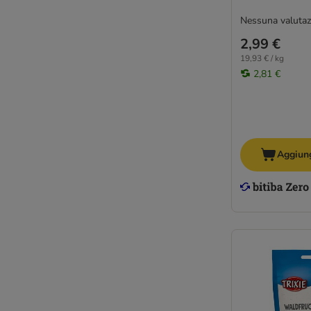
Nessuna valutaz
2,99 €
19,93 € / kg
2,81 €
Aggiung