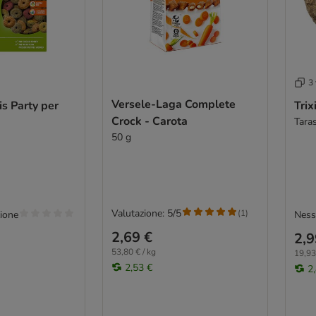
3 
Versele-Laga Complete
is Party per
Trix
Crock - Carota
Tara
50 g
Valutazione: 5/5
(
1
)
ione
Ness
2,69 €
2,9
53,80 € / kg
19,93
2,53 €
2