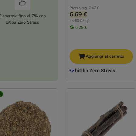
Prezzo reg.
7,47 €
6,69 €
Risparmia fino al 7% con
44,60 € / kg
bitiba Zero Stress
6,29 €
Aggiungi al carrello
à