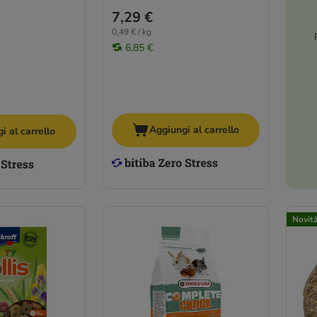
7,29 €
0,49 € / kg
6,85 €
Aggiungi al carrello
i al carrello
Novit