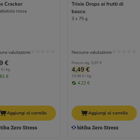
ie Cracker
Trixie Drops ai frutti di
abietola rossa
bosco
3 x 75 g
una valutazione
Nessuna valutazione
9 €
Prezzo reg.
5,07 €
4,49 €
 € / kg
,81 €
19,96 € / kg
4,22 €
Aggiungi al carrello
Aggiungi al carrello