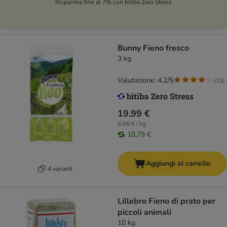
Risparmia fino al 7% con bitiba Zero Stress
Bunny Fieno fresco
3 kg
Valutazione: 4.2/5
(
13
)
19,99 €
6,66 € / kg
18,79 €
Aggiungi al carrello
4 varianti
Lillebro Fieno di prato per
piccoli animali
10 kg