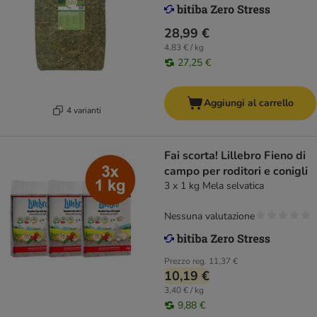
28,99 €
4,83 € / kg
27,25 €
Aggiungi al carrello
4 varianti
Fai scorta! Lillebro Fieno di
campo per roditori e conigli
3 x 1 kg Mela selvatica
Nessuna valutazione
Prezzo reg.
11,37 €
10,19 €
3,40 € / kg
9,88 €