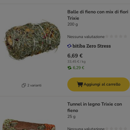
Balle di fieno con mix di fiori
Trixie
200 g
Nessuna valutazione
6,69 €
33,45 € / kg
6,29 €
Aggiungi al carrello
2 varianti
Tunnel in legno Trixie con
fieno
25 g
Nessuna valutazione