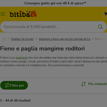
Consegna gratis già con 49 € di spesa**
Overview
catalogo
Cerca
Roditori & Uccelli
Mangimi e fieno per piccoli animali & Co
Fieno e p
Fieno e paglia mangime roditori
Il fieno è un
mangime
che non dovrebbe mai mancare nella dieta di piccoli animali e
roditori come conigli, criceti, porcellini d'india e tanti altri: aiuta l'abrasione dei denti
in costante crescita e il metabolismo. Da somministrare a volontà!
Più richiesti
Filtra per
1 - 44 di 44 risultati