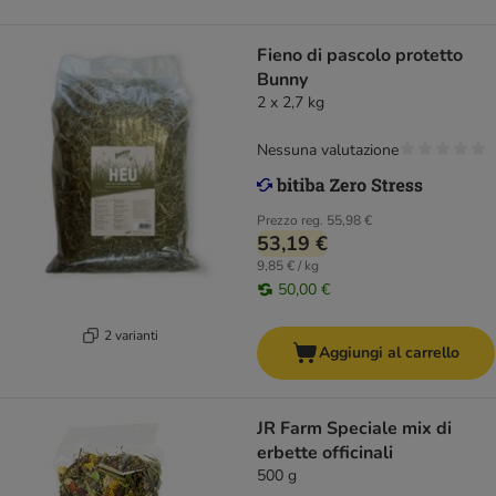
Fieno di pascolo protetto
Bunny
2 x 2,7 kg
Nessuna valutazione
Prezzo reg.
55,98 €
53,19 €
9,85 € / kg
50,00 €
2 varianti
Aggiungi al carrello
JR Farm Speciale mix di
erbette officinali
500 g