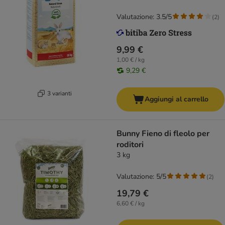
Valutazione: 3.5/5
(
2
)
9,99 €
1,00 € / kg
9,29 €
3 varianti
Aggiungi al carrello
Bunny Fieno di fleolo per
roditori
3 kg
Valutazione: 5/5
(
2
)
19,79 €
6,60 € / kg