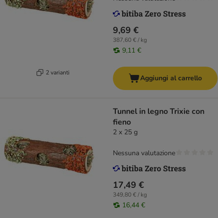
9,69 €
387,60 € / kg
9,11 €
2 varianti
Aggiungi al carrello
Tunnel in legno Trixie con
fieno
2 x 25 g
Nessuna valutazione
17,49 €
349,80 € / kg
16,44 €