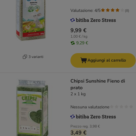
Valutazione: 4/5
(
8
)
9,99 €
1,00 € / kg
9,29 €
3 varianti
Aggiungi al carrello
Chipsi Sunshine Fieno di
prato
2 x 1 kg
Nessuna valutazione
Prezzo reg.
3,98 €
3,49 €