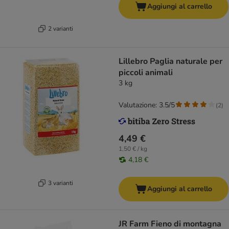
Aggiungi al carrello
2 varianti
Lillebro Paglia naturale per
piccoli animali
3 kg
Valutazione: 3.5/5
(
2
)
4,49 €
1,50 € / kg
4,18 €
3 varianti
Aggiungi al carrello
JR Farm Fieno di montagna