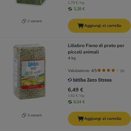
1,75 € / kg
3,28 €
2 varianti
Aggiungi al carrello
Lillebro Fieno di prato per
piccoli animali
4 kg
Valutazione: 4/5
(
8
)
6,49 €
1,62 € / kg
6,04 €
3 varianti
Aggiungi al carrello