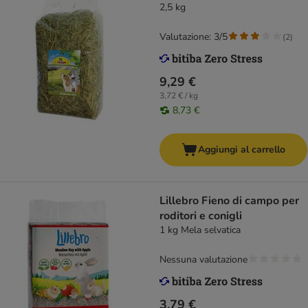
2,5 kg
Valutazione: 3/5
(
2
)
9,29 €
3,72 € / kg
8,73 €
Aggiungi al carrello
Lillebro Fieno di campo per
roditori e conigli
1 kg Mela selvatica
Nessuna valutazione
3,79 €