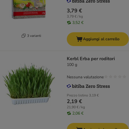
3,79 €
3,79 € / kg
3,52 €
3 varianti
Aggiungi al carrello
Kerbl Erba per roditori
100 g
Nessuna valutazione
Prezzo listino
3,19 €
2,19 €
21,90 € / kg
2,06 €