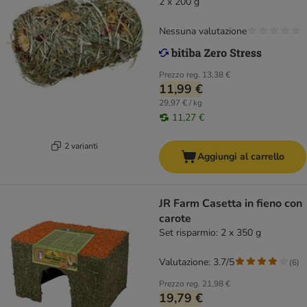
2 x 200 g
Nessuna valutazione
Prezzo reg.
13,38 €
11,99 €
29,97 € / kg
11,27 €
2 varianti
Aggiungi al carrello
JR Farm Casetta in fieno con
carote
Set risparmio: 2 x 350 g
Valutazione: 3.7/5
(
6
)
Prezzo reg.
21,98 €
19,79 €