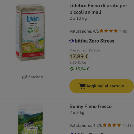
Lillebro Fieno di prato per
piccoli animali
2 x 10 kg
Valutazione: 4/5
(
8
)
Prezzo reg.
19,98 €
17,89 €
0,89 € / kg
16,64 €
3 varianti
Aggiungi al carrello
Bunny Fieno fresco
2 x 3 kg
Valutazione: 4.2/5
(
13
)