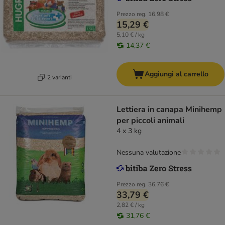
Prezzo reg.
16,98 €
15,29 €
5,10 € / kg
14,37 €
Aggiungi al carrello
2 varianti
Lettiera in canapa Minihemp
per piccoli animali
4 x 3 kg
Nessuna valutazione
Prezzo reg.
36,76 €
33,79 €
2,82 € / kg
31,76 €