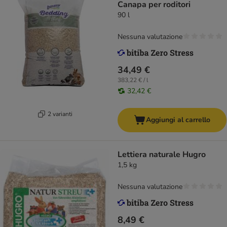
Canapa per roditori
90 l
Nessuna valutazione
34,49 €
383,22 € / l
32,42 €
2 varianti
Aggiungi al carrello
Lettiera naturale Hugro
1,5 kg
Nessuna valutazione
8,49 €