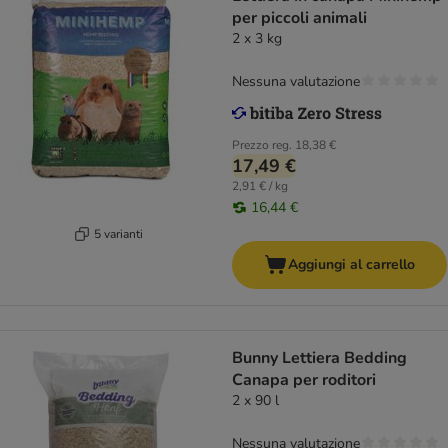
per piccoli animali
2 x 3 kg
Nessuna valutazione
Prezzo reg.
18,38 €
17,49 €
2,91 € / kg
16,44 €
5 varianti
Aggiungi al carrello
Bunny Lettiera Bedding
Canapa per roditori
2 x 90 l
Nessuna valutazione