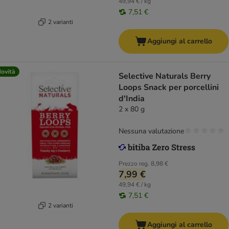
49,94 € / kg
7,51 €
2 varianti
Aggiungi al carrello
ovità
Selective Naturals Berry
Loops Snack per porcellini
d'India
2 x 80 g
Nessuna valutazione
Prezzo reg.
8,98 €
7,99 €
49,94 € / kg
7,51 €
2 varianti
Aggiungi al carrello