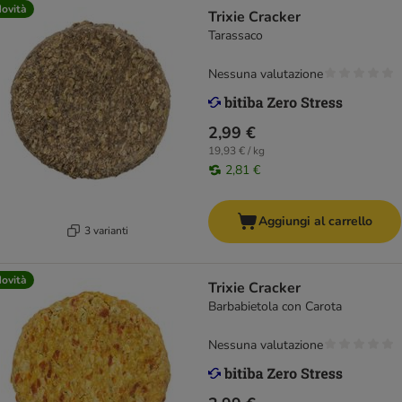
ovità
Trixie Cracker
Tarassaco
Nessuna valutazione
2,99 €
19,93 € / kg
2,81 €
Aggiungi al carrello
3 varianti
ovità
Trixie Cracker
Barbabietola con Carota
Nessuna valutazione