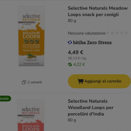
Selective Naturals Meadow
Loops snack per conigli
80 g
Nessuna valutazione
4,49 €
56,13 € / kg
4,22 €
Aggiungi al carrello
2 varianti
ovità
Selective Naturals
Woodland Loops per
porcellini d'India
80 g