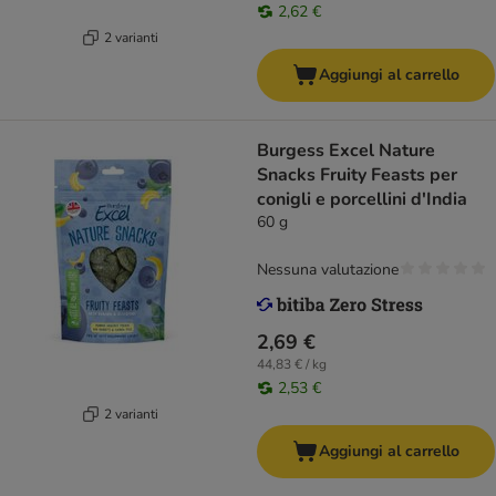
2,62 €
2 varianti
Aggiungi al carrello
Burgess Excel Nature
Snacks Fruity Feasts per
conigli e porcellini d'India
60 g
Nessuna valutazione
2,69 €
44,83 € / kg
2,53 €
2 varianti
Aggiungi al carrello