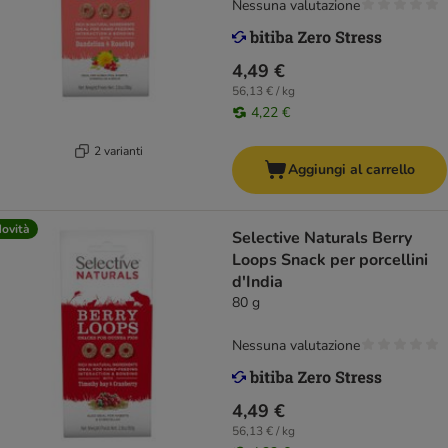
Nessuna valutazione
4,49 €
56,13 € / kg
4,22 €
2 varianti
Aggiungi al carrello
ovità
Selective Naturals Berry
Loops Snack per porcellini
d'India
80 g
Nessuna valutazione
4,49 €
56,13 € / kg