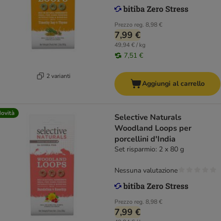
Prezzo reg.
8,98 €
7,99 €
49,94 € / kg
7,51 €
2 varianti
Aggiungi al carrello
ovità
Selective Naturals
Woodland Loops per
porcellini d'India
Set risparmio: 2 x 80 g
Nessuna valutazione
Prezzo reg.
8,98 €
7,99 €