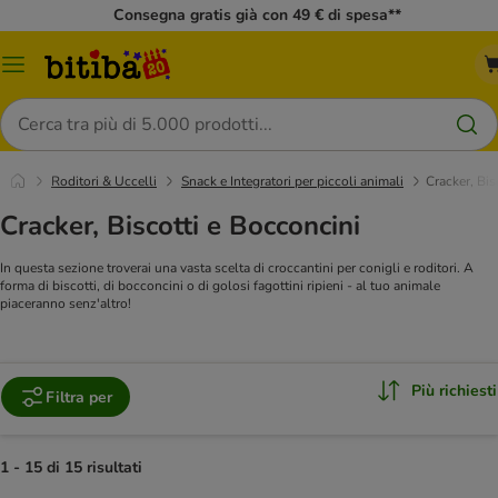
Consegna gratis già con 49 € di spesa**
Overview
catalogo
Cerca
Roditori & Uccelli
Snack e Integratori per piccoli animali
Cracker, Bis
Cracker, Biscotti e Bocconcini
In questa sezione troverai una vasta scelta di croccantini per conigli e roditori. A
forma di biscotti, di bocconcini o di golosi fagottini ripieni - al tuo animale
piaceranno senz'altro!
Più richiesti
Filtra per
1 - 15 di 15 risultati