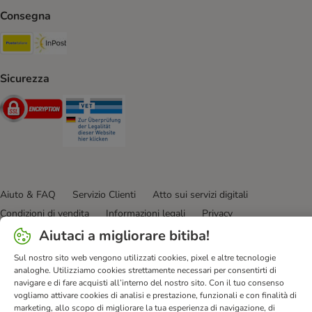
Consegna
Poste Italiane. Shipping Method
InPost. Shipping Method
Sicurezza
Security
Security
Aiuto & FAQ
Servizio Clienti
Atto sui servizi digitali
Condizioni di vendita
Informazioni legali
Privacy
Newsletter
Spese e tempi di consegna
Metodi di Pagamento
Aiutaci a migliorare bitiba!
Modulo tipo di recesso
Disposizioni ambientali & smaltimento
Sul nostro sito web vengono utilizzati cookies, pixel e altre tecnologie
Opt-out
Programma fedeltà
Sconti & Vantaggi
analoghe. Utilizziamo cookies strettamente necessari per consentirti di
navigare e di fare acquisti all’interno del nostro sito. Con il tuo consenso
Dichiarazione di accessibilità
vogliamo attivare cookies di analisi e prestazione, funzionali e con finalità di
marketing, allo scopo di migliorare la tua esperienza di navigazione, di