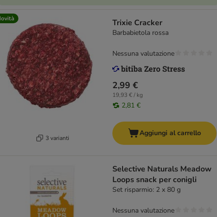
ovità
Trixie Cracker
Barbabietola rossa
Nessuna valutazione
2,99 €
19,93 € / kg
2,81 €
Aggiungi al carrello
3 varianti
Selective Naturals Meadow
Loops snack per conigli
Set risparmio: 2 x 80 g
Nessuna valutazione