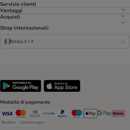
Servizio clienti
Vantaggi
Acquisti
Shop internazionali:
bitiba.it / it
Modalità di pagamento
Visa. Payment Method
Mastercard. Payment Method
Diners Club. Payment Method
Postepay. Payment Method
PayPal. Payment Method
Maestro. Payment Method
Apple pay. Payment Met
Google Pay Paym
Klarna Pa
Bonifico.
Contrassegno.
Bonifico. Payment Method
Contrassegno. Payment Method