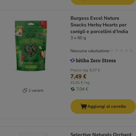
Burgess Excel Nature
Snacks Herby Hearts per
conigli e porcellini d'India
3 x 60 g
Nessuna valutazione
Prezzo reg.
8,37 €
7,49 €
41,61 € / kg
7,04 €
2 varianti
Aggiungi al carrello
Selective Naturals Orchard