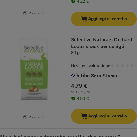
4,22 €
2 varianti
Aggiungi al carrello
Selective Naturals Orchard
Loops snack per conigli
80 g
Nessuna valutazione
4,79 €
59,88 € / kg
4,50 €
Aggiungi al carrello
2 varianti