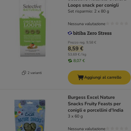
Loops snack per conigli
Set risparmio: 2 x 80 g
Nessuna valutazione
Prezzo reg.
9,58 €
8,59 €
53,69 € / kg
8,07 €
2 varianti
Aggiungi al carrello
Burgess Excel Nature
Snacks Fruity Feasts per
conigli e porcellini d'India
3 x 60 g
Nessuna valutazione