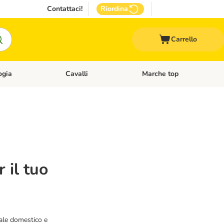
Contattaci!
Riordina
Carrello
ogia
Cavalli
Marche top
egoria: Roditori & Uccelli
Apri Menù Categoria: Acquariologia
Apri Menù Categoria: Cavalli
 il tuo
imale domestico e