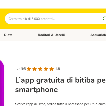
Cerca
Diete
Roditori & Uccelli
Acquariol
Gatti
Apri Menù Categoria: Cani
Apri Menù Categoria: Diete
Apri Menù Cat
: 4.8/5
4.8
L’app gratuita di bitiba per
smartphone
Scarica l'app di Bitba, ordina tutto il necessario per il tuo an