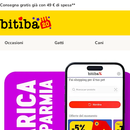
Consegna gratis già con 49 € di spesa**
Occasioni
Gatti
Cani
Apri Menù Categoria: Occasioni
Apri Menù Categoria: 