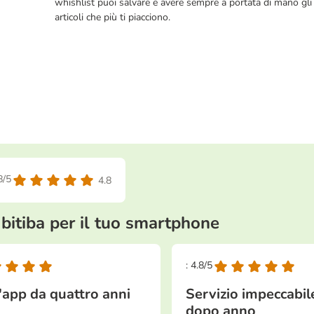
whishlist puoi salvare e avere sempre a portata di mano gli
articoli che più ti piacciono.
8/5
4.8
 bitiba per il tuo smartphone
: 4.8/5
l'app da quattro anni
Servizio impeccabi
dopo anno