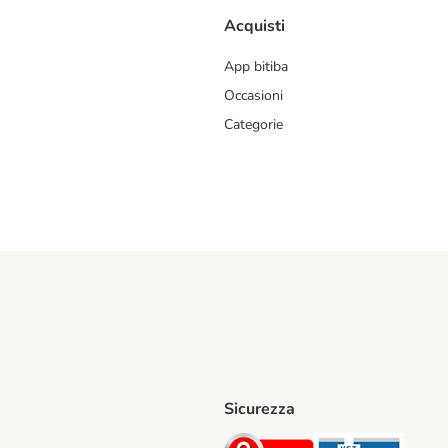
Acquisti
App bitiba
Occasioni
Categorie
Sicurezza
iane. Shipping Method
Post. Shipping Method
Security
Securit